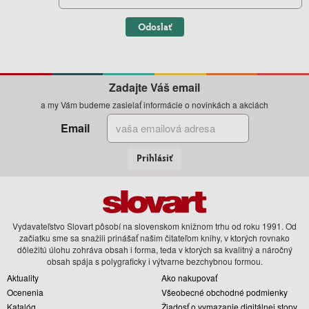
Odoslať
Zadajte Váš email
a my Vám budeme zasielať informácie o novinkách a akciách
Email
Prihlásiť
Vydavateľstvo Slovart pôsobí na slovenskom knižnom trhu od roku 1991. Od
začiatku sme sa snažili prinášať našim čitateľom knihy, v ktorých rovnako
dôležitú úlohu zohráva obsah i forma, teda v ktorých sa kvalitný a náročný
obsah spája s polygraficky i výtvarne bezchybnou formou.
Aktuality
Ako nakupovať
Ocenenia
Všeobecné obchodné podmienky
Katalóg
Žiadosť o vymazanie digitálnej stopy