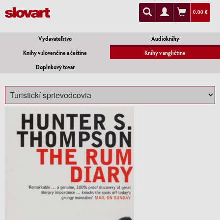
0.00 €
Vydavateľstvo
Audioknihy
Knihy v slovenčine a češtine
Knihy v angličtine
Doplnkový tovar