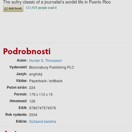
The sultry classic of a journalist's sordid life in Puerto Rico
Podrobnosti
Autor
Hunter S. Thompson
Vydavateľ
Bloomsbury Publishing PLC
Jazyk
anglický
Väzba
Paperback / softback
Počet strán
224
Formát
179 x 112 x 15
Hmotnosť
126
EAN
9780747574576
Rok vydania
2004
Edícia
Súčasná beletria