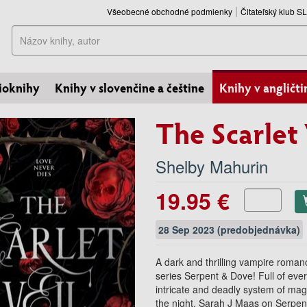
Všeobecné obchodné podmienky
Čitateľský klub 
Hľadať
ioknihy
Knihy v slovenčine a češtine
Knihy v angličti
The Scarlet 
Shelby Mahurin
19.95 €
28 Sep 2023 (predobjednávka)
A dark and thrilling vampire roman
series Serpent & Dove! Full of every
intricate and deadly system of mag
the night. Sarah J Maas on Serpen