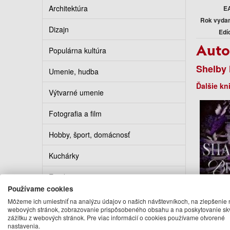
Architektúra
E
Rok vyda
Dizajn
Edí
Auto
Populárna kultúra
Shelby
Umenie, hudba
Ďalšie kn
Výtvarné umenie
Fotografia a film
Hobby, šport, domácnosť
Kuchárky
Erotika
Používame cookies
Kalendáre, diáre, pohľadnice
Môžeme ich umiestniť na analýzu údajov o našich návštevníkoch, na zlepšenie 
webových stránok, zobrazovanie prispôsobeného obsahu a na poskytovanie sk
The Sha
zážitku z webových stránok. Pre viac informácií o cookies používame otvorené
Turistickí sprievodcovia
nastavenia.