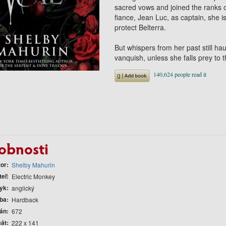
sacred vows and joined the ranks o
fiance, Jean Luc, as captain, she i
protect Belterra.
But whispers from her past still hau
vanquish, unless she falls prey to 
obnosti
tor
Shelby Mahurin
teľ
Electric Monkey
yk
anglický
ba
Hardback
rán
672
át
222 x 141