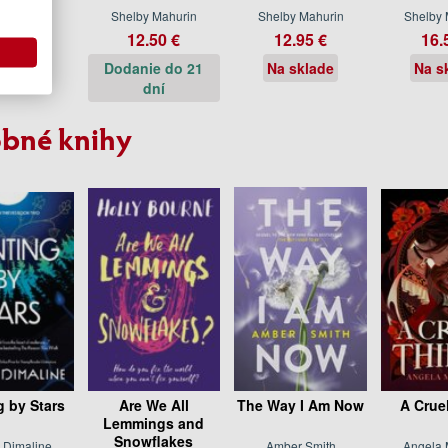
y Mahurin
Shelby Mahurin
Shelby Mahurin
Shelby 
.95 €
12.50 €
12.95 €
16.
sklade
Dodanie do 21
Na sklade
Na s
dní
bné knihy
g by Stars
Are We All
The Way I Am Now
A Cruel
Lemmings and
Snowflakes
 Dimaline
Amber Smith
Angela 