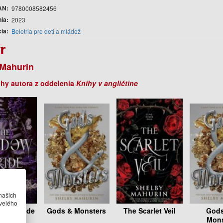
AN
9780008582456
nia
2023
cia
Beletria pre deti a mládež
r
 Mahurin
ihy autora z oddelenia
Knihy v angličtine
našich
velého
dow Bride
Gods & Monsters
The Scarlet Veil
Gods
Mons