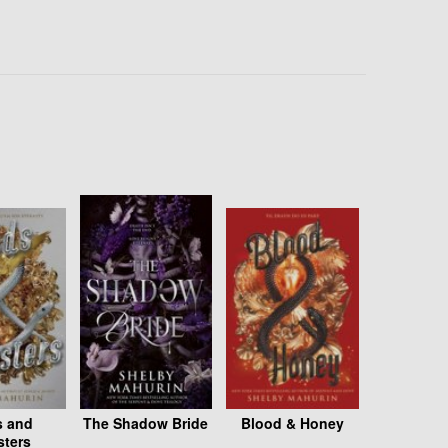
 and
The Shadow Bride
Blood & Honey
ters