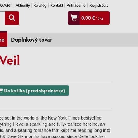
SLOVART
Aktuality
Katalóg
Kontakt
Prihlásenie
Registrácia
0.00 €
/
0
ks
ne
Doplnkový tovar
Veil
Do košíka (predobjednávka)
ce set in the world of the New York Times bestselling
thing I love: a sparkling and fully-realized heroine, an
ic, and a searing romance that kept me reading long into
t & Dove Six months have passed since Celie took her