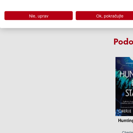
Shelb
13
Nie, uprav
Ok, pokračujte
Na 
Podo
Huntin
Cherie