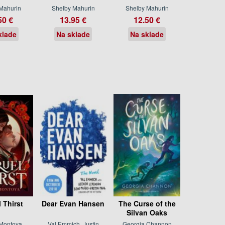
Mahurin
Shelby Mahurin
Shelby Mahurin
50 €
13.95 €
12.50 €
klade
Na sklade
Na sklade
 Thirst
Dear Evan Hansen
The Curse of the
Silvan Oaks
Montoya
Val Emmich, Justin
Georgia Channon