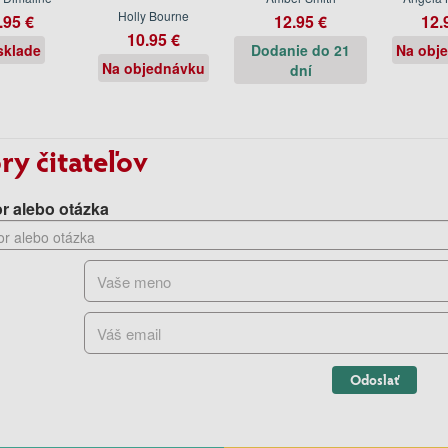
Holly Bourne
.95 €
12.95 €
12.
10.95 €
sklade
Dodanie do 21
Na obj
Na objednávku
dní
ry čitateľov
r alebo otázka
Odoslať