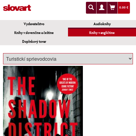
0.00 €
Vydavateľstvo
Audioknihy
Knihy v slovenčine a češtine
Knihy v angličtine
Doplnkový tovar