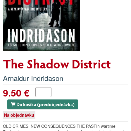
The Shadow District
Arnaldur Indridason
9.50 €
Do košíka (predobjednávka)
Na objednávku
OLD CRIMES, NEW CONSEQUENCES THE PASTIn wartime