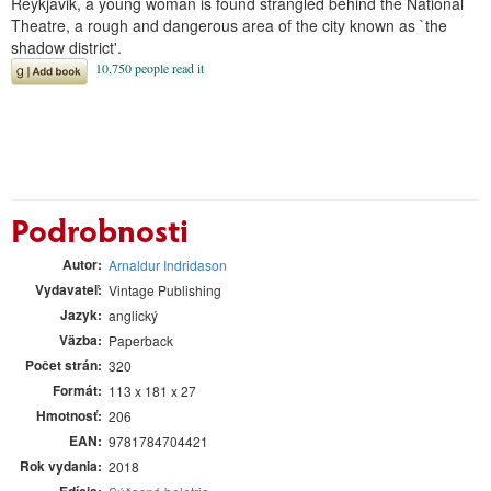
Reykjavik, a young woman is found strangled behind the National
Theatre, a rough and dangerous area of the city known as `the
shadow district'.
Podrobnosti
Autor
Arnaldur Indridason
Vydavateľ
Vintage Publishing
Jazyk
anglický
Väzba
Paperback
Počet strán
320
Formát
113 x 181 x 27
Hmotnosť
206
EAN
9781784704421
Rok vydania
2018
Edícia