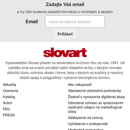
Zadajte Váš email
a my Vám budeme zasielať informácie o novinkách a akciách
Email
Prihlásiť
Vydavateľstvo Slovart pôsobí na slovenskom knižnom trhu od roku 1991. Od
začiatku sme sa snažili prinášať našim čitateľom knihy, v ktorých rovnako
dôležitú úlohu zohráva obsah i forma, teda v ktorých sa kvalitný a náročný
obsah spája s polygraficky i výtvarne bezchybnou formou.
Aktuality
Ako nakupovať
Ocenenia
Všeobecné obchodné podmienky
Katalóg
Žiadosť o vymazanie digitálnej stopy
Autori
Odvolanie súhlasu so spracovaním
osobných údajov na marketingové
FAQ
účely
PRESS
Odstúpenie od zmluvy
Vyhlásenie o prístupnosti
Obchodná spolupráca