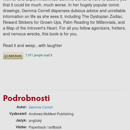
that it could be much, much worse. In her hugely popular comic
drawings, Gemma Correll dispenses dubious advice and unreliable
information on life as she sees it, including The Dystopian Zodiac,
Reward Stickers for Grown-Ups, Palm Reading for Millennials, and
a Map of the Introvert's Heart. For all you fellow agonizers, fretters,
and nervous wrecks, this book is for you.
Read it and weep...with laughter
Podrobnosti
Autor
Gemma Correll
Vydavateľ
Andrews McMeel Publishing
Jazyk
anglický
Väzba
Paperback / softback