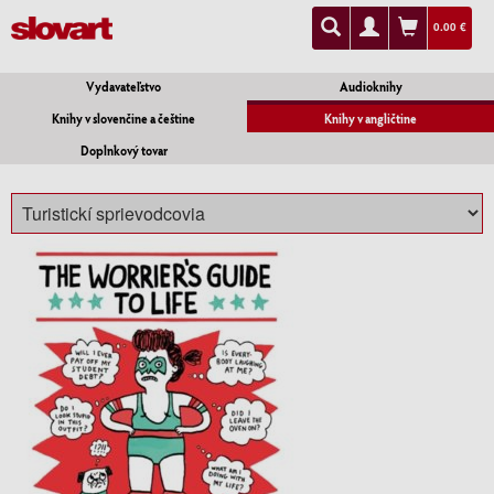
0.00 €
Vydavateľstvo
Audioknihy
Knihy v slovenčine a češtine
Knihy v angličtine
Doplnkový tovar