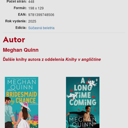
Počet strán
448
Formát
198 x 129
EAN
9781399748506
Rok vydania
2025
Edícia
Súčasná beletria
Autor
Meghan Quinn
Ďalšie knihy autora z oddelenia
Knihy v angličtine