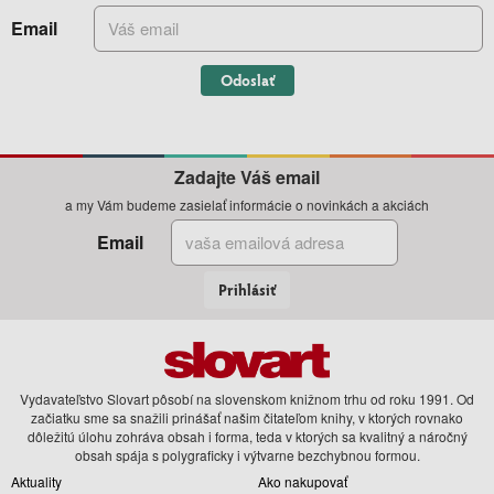
Email
Odoslať
Zadajte Váš email
a my Vám budeme zasielať informácie o novinkách a akciách
Email
Prihlásiť
Vydavateľstvo Slovart pôsobí na slovenskom knižnom trhu od roku 1991. Od
začiatku sme sa snažili prinášať našim čitateľom knihy, v ktorých rovnako
dôležitú úlohu zohráva obsah i forma, teda v ktorých sa kvalitný a náročný
obsah spája s polygraficky i výtvarne bezchybnou formou.
Aktuality
Ako nakupovať