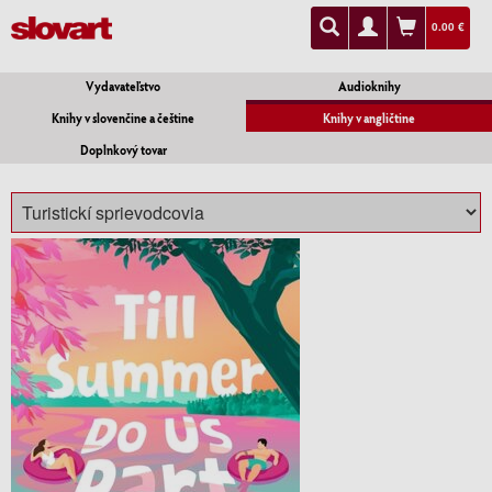
0.00 €
Vydavateľstvo
Audioknihy
Knihy v slovenčine a češtine
Knihy v angličtine
Doplnkový tovar