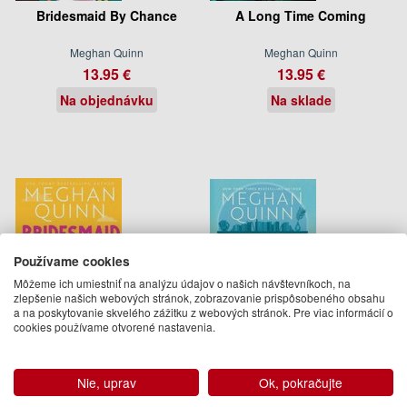
Bridesmaid By Chance
A Long Time Coming
Meghan Quinn
Meghan Quinn
13.95 €
13.95 €
Na objednávku
Na sklade
Používame cookies
Môžeme ich umiestniť na analýzu údajov o našich návštevníkoch, na
zlepšenie našich webových stránok, zobrazovanie prispôsobeného obsahu
a na poskytovanie skvelého zážitku z webových stránok. Pre viac informácií o
cookies používame otvorené nastavenia.
Bridesmaid Undercover
Just for the Plot
Nie, uprav
Ok, pokračujte
Meghan Quinn
Meghan Quinn