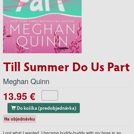
Till Summer Do Us Part
Meghan Quinn
13.95 €
Do košíka (predobjednávka)
Na objednávku
I got what I wanted. I became buddy-buddy with my boss in an