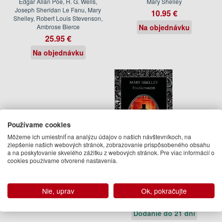
Edgar Allan Poe, H. G. Wells,
Mary Shelley
Joseph Sheridan Le Fanu, Mary
10.95 €
Shelley, Robert Louis Stevenson,
Ambrose Bierce
Na objednávku
25.95 €
Na objednávku
Používame cookies
Môžeme ich umiestniť na analýzu údajov o našich návštevníkoch, na
zlepšenie našich webových stránok, zobrazovanie prispôsobeného obsahu
a na poskytovanie skvelého zážitku z webových stránok. Pre viac informácií o
cookies používame otvorené nastavenia.
Frankenstein
Mary Shelley
Nie, uprav
Ok, pokračujte
13.95 €
Dodanie do 21 dní