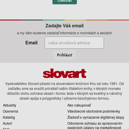
Odoslať
Zadajte Váš email
a my Vám budeme zasielať informácie o novinkách a akciách
Email
Prihlásiť
Vydavateľstvo Slovart pôsobí na slovenskom knižnom trhu od roku 1991. Od
začiatku sme sa snažili prinášať našim čitateľom knihy, v ktorých rovnako
dôležitú úlohu zohráva obsah i forma, teda v ktorých sa kvalitný a náročný
obsah spája s polygraficky i výtvarne bezchybnou formou.
Aktuality
Ako nakupovať
Ocenenia
Všeobecné obchodné podmienky
Katalóg
Žiadosť o vymazanie digitálnej stopy
Autori
Odvolanie súhlasu so spracovaním
osobných údajov na marketingové