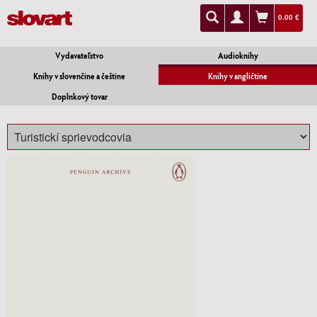
0.00 €
Vydavateľstvo
Audioknihy
Knihy v slovenčine a češtine
Knihy v angličtine
Doplnkový tovar