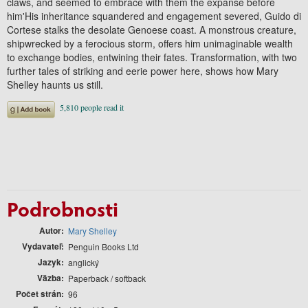
claws, and seemed to embrace with them the expanse before
him'His inheritance squandered and engagement severed, Guido di
Cortese stalks the desolate Genoese coast. A monstrous creature,
shipwrecked by a ferocious storm, offers him unimaginable wealth
to exchange bodies, entwining their fates. Transformation, with two
further tales of striking and eerie power here, shows how Mary
Shelley haunts us still.
Podrobnosti
Autor
Mary Shelley
Vydavateľ
Penguin Books Ltd
Jazyk
anglický
Väzba
Paperback / softback
Počet strán
96