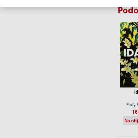
Podo
I
Emily 
16
Na ob