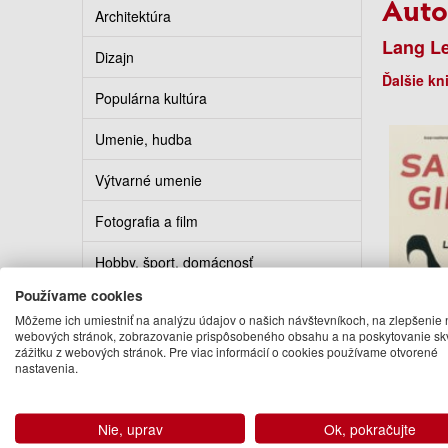
Auto
Architektúra
Lang L
Dizajn
Ďalšie kn
Populárna kultúra
Umenie, hudba
Výtvarné umenie
Fotografia a film
Hobby, šport, domácnosť
Používame cookies
Kuchárky
Môžeme ich umiestniť na analýzu údajov o našich návštevníkoch, na zlepšenie 
Sad 
webových stránok, zobrazovanie prispôsobeného obsahu a na poskytovanie sk
Erotika
zážitku z webových stránok. Pre viac informácií o cookies používame otvorené
nastavenia.
Lan
Kalendáre, diáre, pohľadnice
16
Turistickí sprievodcovia
Nie, uprav
Ok, pokračujte
Na ob