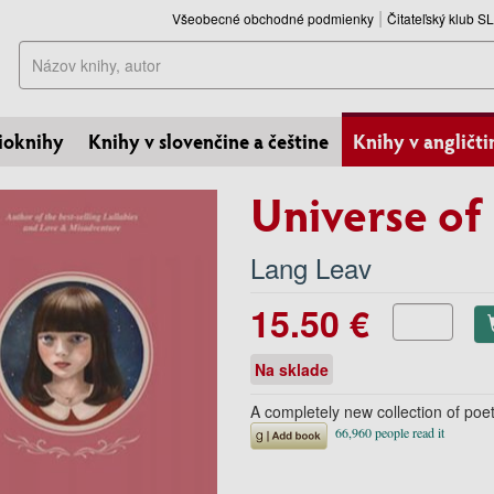
Všeobecné obchodné podmienky
Čitateľský klub 
Hľadať
ioknihy
Knihy v slovenčine a češtine
Knihy v angličti
Universe of
Lang Leav
15.50 €
Na sklade
A completely new collection of poet