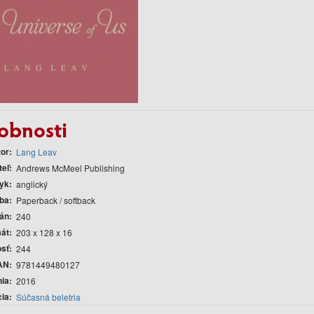
obnosti
tor
Lang Leav
teľ
Andrews McMeel Publishing
yk
anglický
ba
Paperback / softback
rán
240
át
203 x 128 x 16
sť
244
AN
9781449480127
nia
2016
cia
Súčasná beletria