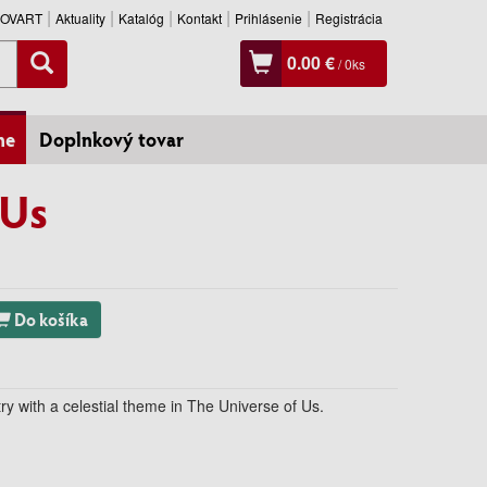
SLOVART
Aktuality
Katalóg
Kontakt
Prihlásenie
Registrácia
0.00 €
/
0
ks
ne
Doplnkový tovar
 Us
Do košíka
ry with a celestial theme in The Universe of Us.