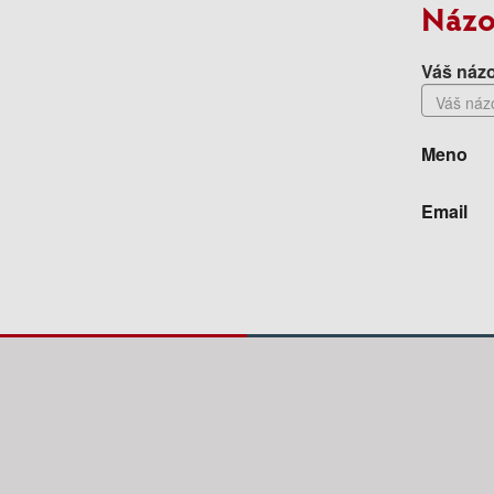
Názo
Váš názo
Meno
Email