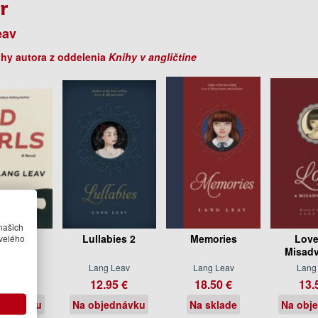
r
eav
ihy autora z oddelenia
Knihy v angličtine
našich
Girls Pa
Lullabies 2
Memories
Love
velého
Misadv
g Leav
Lang Leav
Lang Leav
Lang
.95 €
12.95 €
18.50 €
13.
jednávku
Na objednávku
Na sklade
Na obj