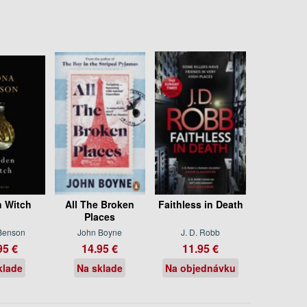
 Witch
All The Broken
Faithless in Death
Places
Benson
John Boyne
J. D. Robb
95 €
14.95 €
11.95 €
klade
Na sklade
Na objednávku