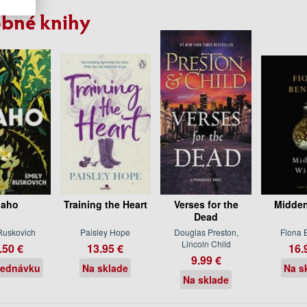
bné knihy
daho
Training the Heart
Verses for the
Midden
Dead
Ruskovich
Paisley Hope
Douglas Preston,
Fiona 
Lincoln Child
.50 €
13.95 €
16.
9.99 €
jednávku
Na sklade
Na s
Na sklade