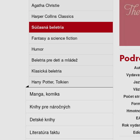
Agatha Christie
Harper Collins Classics
Súčasná beletria
Fantasy a science fiction
Humor
Podr
Beletria pre deti a mládež
Au
Klasická beletria
Vydava
Harry Potter, Tolkien
Jaz
Väz
Manga, komiks
Počet st
Form
Knihy pre náročných
Hmotno
E
Detské knihy
Rok vyda
Literatúra faktu
Edí