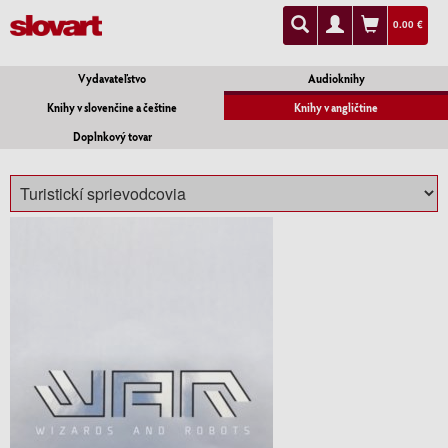
0.00 €
Vydavateľstvo
Audioknihy
Knihy v slovenčine a češtine
Knihy v angličtine
Doplnkový tovar