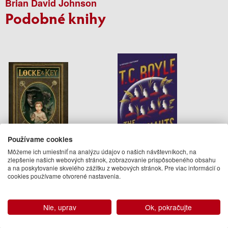
Brian David Johnson
Podobné knihy
Používame cookies
Môžeme ich umiestniť na analýzu údajov o našich návštevníkoch, na
Locke Key Master Edition
The Terranauts
zlepšenie našich webových stránok, zobrazovanie prispôsobeného obsahu
Volume 1
a na poskytovanie skvelého zážitku z webových stránok. Pre viac informácií o
Joe Hill
T. C. Boyle
cookies používame otvorené nastavenia.
49.95 €
10.50 €
Na objednávku
október 2017
Nie, uprav
Ok, pokračujte
(predobjednávka)