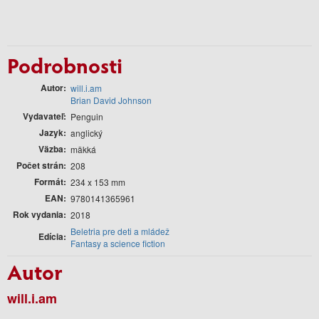
Podrobnosti
Autor
will.i.am
Brian David Johnson
Vydavateľ
Penguin
Jazyk
anglický
Väzba
mäkká
Počet strán
208
Formát
234 x 153 mm
EAN
9780141365961
Rok vydania
2018
Beletria pre deti a mládež
Edícia
Fantasy a science fiction
Autor
will.i.am