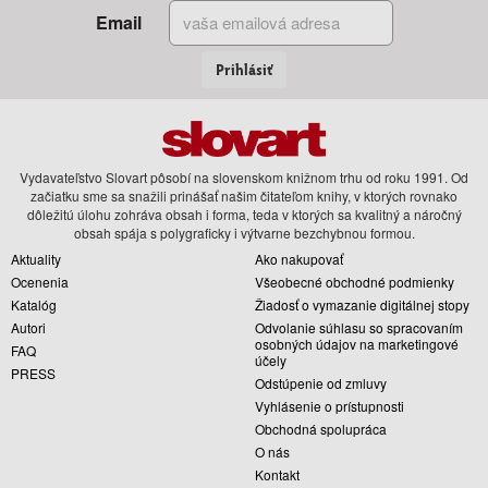
Email
Prihlásiť
Vydavateľstvo Slovart pôsobí na slovenskom knižnom trhu od roku 1991. Od
začiatku sme sa snažili prinášať našim čitateľom knihy, v ktorých rovnako
dôležitú úlohu zohráva obsah i forma, teda v ktorých sa kvalitný a náročný
obsah spája s polygraficky i výtvarne bezchybnou formou.
Aktuality
Ako nakupovať
Ocenenia
Všeobecné obchodné podmienky
Katalóg
Žiadosť o vymazanie digitálnej stopy
Autori
Odvolanie súhlasu so spracovaním
osobných údajov na marketingové
FAQ
účely
PRESS
Odstúpenie od zmluvy
Vyhlásenie o prístupnosti
Obchodná spolupráca
O nás
Kontakt