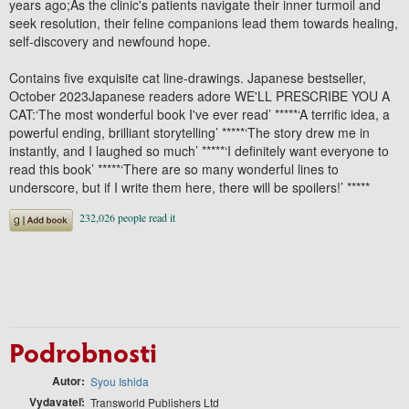
years ago;As the clinic's patients navigate their inner turmoil and
seek resolution, their feline companions lead them towards healing,
self-discovery and newfound hope.
Contains five exquisite cat line-drawings. Japanese bestseller,
October 2023Japanese readers adore WE'LL PRESCRIBE YOU A
CAT:‘The most wonderful book I've ever read’ *****‘A terrific idea, a
powerful ending, brilliant storytelling’ *****‘The story drew me in
instantly, and I laughed so much’ *****‘I definitely want everyone to
read this book’ *****‘There are so many wonderful lines to
underscore, but if I write them here, there will be spoilers!’ *****
Podrobnosti
Autor
Syou Ishida
Vydavateľ
Transworld Publishers Ltd