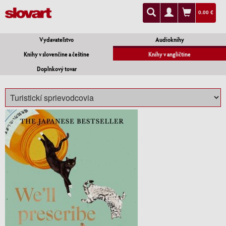
0.00 €
Vydavateľstvo
Audioknihy
Knihy v slovenčine a češtine
Knihy v angličtine
Doplnkový tovar