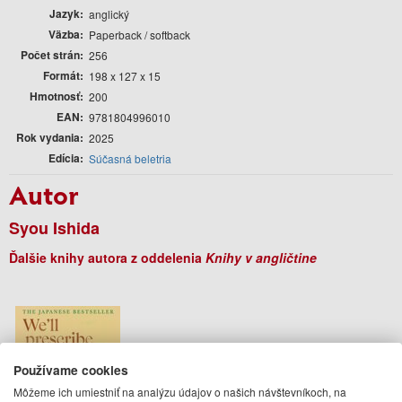
Jazyk
anglický
Väzba
Paperback / softback
Počet strán
256
Formát
198 x 127 x 15
Hmotnosť
200
EAN
9781804996010
Rok vydania
2025
Edícia
Súčasná beletria
Autor
Syou Ishida
Ďalšie knihy autora z oddelenia
Knihy v angličtine
Používame cookies
Môžeme ich umiestniť na analýzu údajov o našich návštevníkoch, na