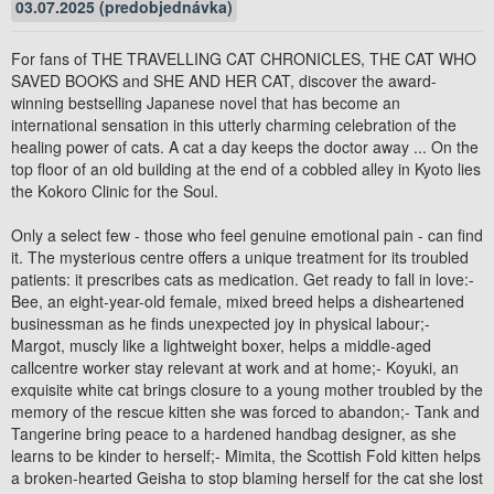
03.07.2025 (predobjednávka)
For fans of THE TRAVELLING CAT CHRONICLES, THE CAT WHO
SAVED BOOKS and SHE AND HER CAT, discover the award-
winning bestselling Japanese novel that has become an
international sensation in this utterly charming celebration of the
healing power of cats. A cat a day keeps the doctor away ... On the
top floor of an old building at the end of a cobbled alley in Kyoto lies
the Kokoro Clinic for the Soul.
Only a select few - those who feel genuine emotional pain - can find
it. The mysterious centre offers a unique treatment for its troubled
patients: it prescribes cats as medication. Get ready to fall in love:-
Bee, an eight-year-old female, mixed breed helps a disheartened
businessman as he finds unexpected joy in physical labour;-
Margot, muscly like a lightweight boxer, helps a middle-aged
callcentre worker stay relevant at work and at home;- Koyuki, an
exquisite white cat brings closure to a young mother troubled by the
memory of the rescue kitten she was forced to abandon;- Tank and
Tangerine bring peace to a hardened handbag designer, as she
learns to be kinder to herself;- Mimita, the Scottish Fold kitten helps
a broken-hearted Geisha to stop blaming herself for the cat she lost