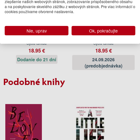
zlepšenie našich webových stránok, zobrazovanie prispôsobeného obsahu
a na poskytovanie skvelého zážitku z webových stránok. Pre viac informácií o
cookies používame otvorené nastavenia.
We'll Prescribe You Another
Welcome to the Kokoro Cat
Nie, uprav
Ok, pokračujte
Cat
Clinic
Syou Ishida
Syou Ishida
18.95 €
18.95 €
Dodanie do 21 dní
24.09.2026
(predobjednávka)
Podobné knihy