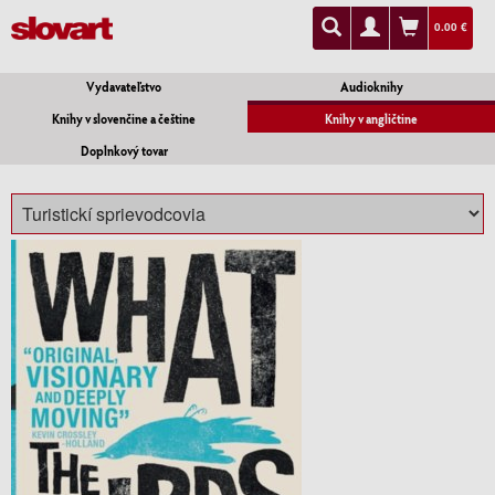
0.00 €
Vydavateľstvo
Audioknihy
Knihy v slovenčine a češtine
Knihy v angličtine
Doplnkový tovar