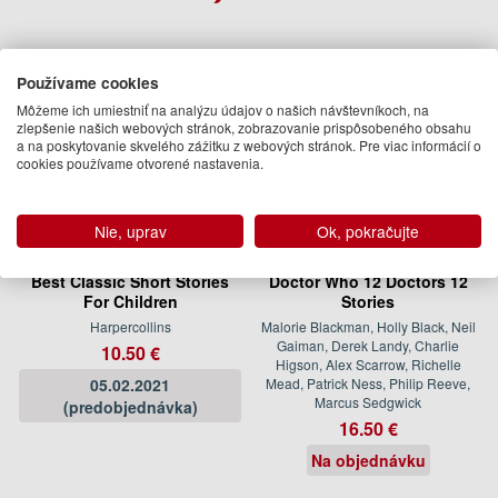
Používame cookies
Môžeme ich umiestniť na analýzu údajov o našich návštevníkoch, na
zlepšenie našich webových stránok, zobrazovanie prispôsobeného obsahu
a na poskytovanie skvelého zážitku z webových stránok. Pre viac informácií o
cookies používame otvorené nastavenia.
Nie, uprav
Ok, pokračujte
Best Classic Short Stories
Doctor Who 12 Doctors 12
For Children
Stories
Harpercollins
Malorie Blackman, Holly Black, Neil
Gaiman, Derek Landy, Charlie
10.50 €
Higson, Alex Scarrow, Richelle
05.02.2021
Mead, Patrick Ness, Philip Reeve,
Marcus Sedgwick
(predobjednávka)
16.50 €
Na objednávku