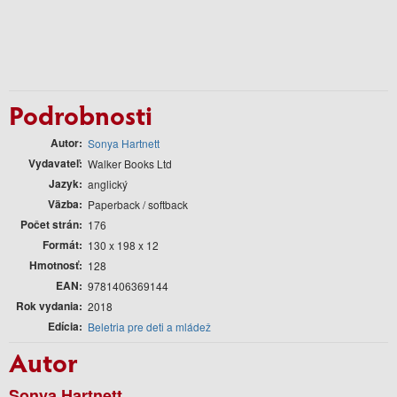
Podrobnosti
Autor
Sonya Hartnett
Vydavateľ
Walker Books Ltd
Jazyk
anglický
Väzba
Paperback / softback
Počet strán
176
Formát
130 x 198 x 12
Hmotnosť
128
EAN
9781406369144
Rok vydania
2018
Edícia
Beletria pre deti a mládež
Autor
Sonya Hartnett