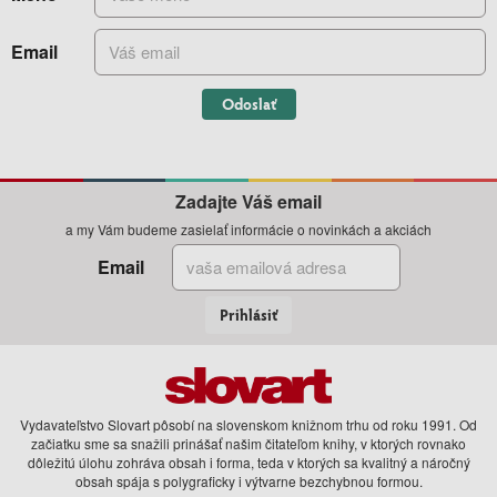
Email
Odoslať
Zadajte Váš email
a my Vám budeme zasielať informácie o novinkách a akciách
Email
Prihlásiť
Vydavateľstvo Slovart pôsobí na slovenskom knižnom trhu od roku 1991. Od
začiatku sme sa snažili prinášať našim čitateľom knihy, v ktorých rovnako
dôležitú úlohu zohráva obsah i forma, teda v ktorých sa kvalitný a náročný
obsah spája s polygraficky i výtvarne bezchybnou formou.