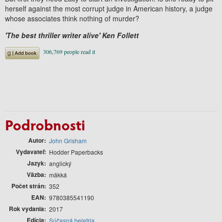
herself against the most corrupt judge in American history, a judge
whose associates think nothing of murder?
'The best thriller writer alive' Ken Follett
Podrobnosti
Autor
John Grisham
Vydavateľ
Hodder Paperbacks
Jazyk
anglický
Väzba
mäkká
Počet strán
352
EAN
9780385541190
Rok vydania
2017
Edícia
Súčasná beletria