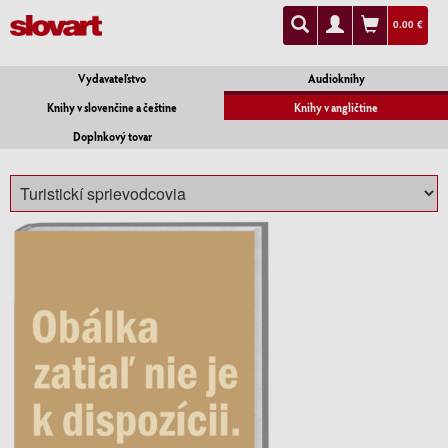
0.00 €
Vydavateľstvo
Audioknihy
Knihy v slovenčine a češtine
Knihy v angličtine
Doplnkový tovar