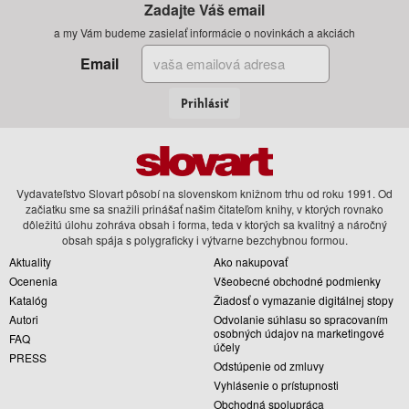
Zadajte Váš email
a my Vám budeme zasielať informácie o novinkách a akciách
Email
Prihlásiť
Vydavateľstvo Slovart pôsobí na slovenskom knižnom trhu od roku 1991. Od
začiatku sme sa snažili prinášať našim čitateľom knihy, v ktorých rovnako
dôležitú úlohu zohráva obsah i forma, teda v ktorých sa kvalitný a náročný
obsah spája s polygraficky i výtvarne bezchybnou formou.
Aktuality
Ako nakupovať
Ocenenia
Všeobecné obchodné podmienky
Katalóg
Žiadosť o vymazanie digitálnej stopy
Autori
Odvolanie súhlasu so spracovaním
osobných údajov na marketingové
FAQ
účely
PRESS
Odstúpenie od zmluvy
Vyhlásenie o prístupnosti
Obchodná spolupráca