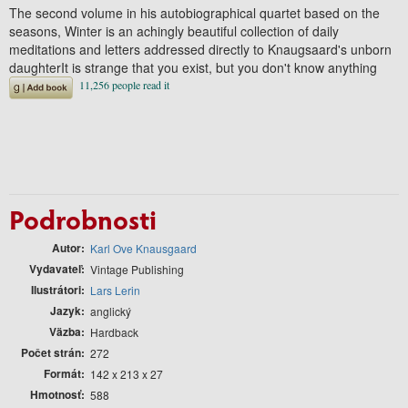
The second volume in his autobiographical quartet based on the
seasons, Winter is an achingly beautiful collection of daily
meditations and letters addressed directly to Knaugsaard's unborn
daughterIt is strange that you exist, but you don't know anything
Podrobnosti
Autor
Karl Ove Knausgaard
Vydavateľ
Vintage Publishing
Ilustrátori
Lars Lerin
Jazyk
anglický
Väzba
Hardback
Počet strán
272
Formát
142 x 213 x 27
Hmotnosť
588