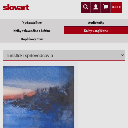
0.00 €
Vydavateľstvo
Audioknihy
Knihy v slovenčine a češtine
Knihy v angličtine
Doplnkový tovar