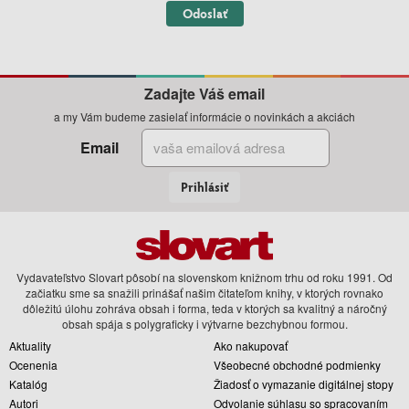
Odoslať
Zadajte Váš email
a my Vám budeme zasielať informácie o novinkách a akciách
Email
Prihlásiť
Vydavateľstvo Slovart pôsobí na slovenskom knižnom trhu od roku 1991. Od
začiatku sme sa snažili prinášať našim čitateľom knihy, v ktorých rovnako
dôležitú úlohu zohráva obsah i forma, teda v ktorých sa kvalitný a náročný
obsah spája s polygraficky i výtvarne bezchybnou formou.
Aktuality
Ako nakupovať
Ocenenia
Všeobecné obchodné podmienky
Katalóg
Žiadosť o vymazanie digitálnej stopy
Autori
Odvolanie súhlasu so spracovaním