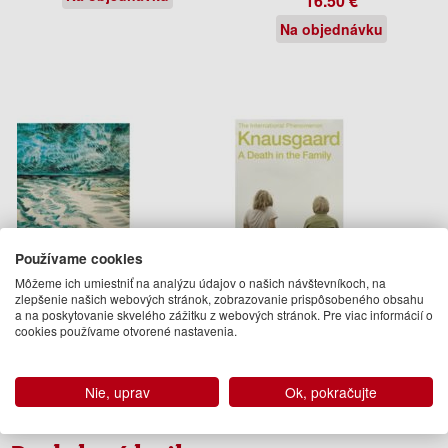
16.50 €
Na objednávku
Používame cookies
Môžeme ich umiestniť na analýzu údajov o našich návštevníkoch, na
zlepšenie našich webových stránok, zobrazovanie prispôsobeného obsahu
Autumn
A Death in the Family
a na poskytovanie skvelého zážitku z webových stránok. Pre viac informácií o
cookies používame otvorené nastavenia.
Karl Ove Knausgaard
Karl Ove Knausgaard
13.95 €
13.95 €
Nie, uprav
Ok, pokračujte
Na sklade
Na objednávku