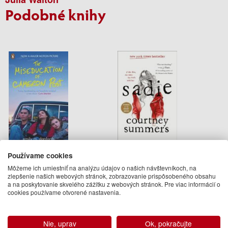
Podobné knihy
The Miseducation of
Sadie
Používame cookies
Cameron Post
Môžeme ich umiestniť na analýzu údajov o našich návštevníkoch, na
Emily Danforth
Courtney Summers
zlepšenie našich webových stránok, zobrazovanie prispôsobeného obsahu
10.50 €
17.95 €
a na poskytovanie skvelého zážitku z webových stránok. Pre viac informácií o
cookies používame otvorené nastavenia.
Na sklade
Na objednávku
Nie, uprav
Ok, pokračujte