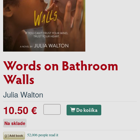
Words on Bathroom
Walls
Julia Walton
10.50 €
Do košíka
Na sklade