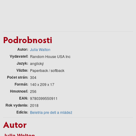
Podrobnosti
Autor
Julia Walton
Vydavateľ
Random House USA Inc
Jazyk
anglický
Väzba
Paperback / softback
Počet strán
304
Formát
140 x 209 x 17
Hmotnosť
256
EAN
9780399550911
Rok vydania
2018
Edícia
Beletria pre deti a mládež
Autor
Julia Walton