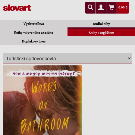
0.00 €
Vydavateľstvo
Audioknihy
Knihy v slovenčine a češtine
Knihy v angličtine
Doplnkový tovar