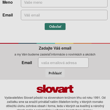
Meno
Email
Odoslať
Zadajte Váš email
a my Vám budeme zasielať informácie o novinkách a akciách
Email
Prihlásiť
Vydavateľstvo Slovart pôsobí na slovenskom knižnom trhu od roku 1991. Od
začiatku sme sa snažili prinášať našim čitateľom knihy, v ktorých rovnako
dôležitú úlohu zohráva obsah i forma, teda v ktorých sa kvalitný a náročný
obsah spája s polygraficky i výtvarne bezchybnou formou.