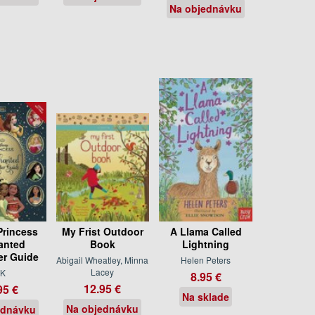
Na objednávku
Princess
My Frist Outdoor
A Llama Called
anted
Book
Lightning
er Guide
Abigail Wheatley, Minna
Helen Peters
Lacey
K
8.95 €
12.95 €
95 €
Na sklade
Na objednávku
ednávku