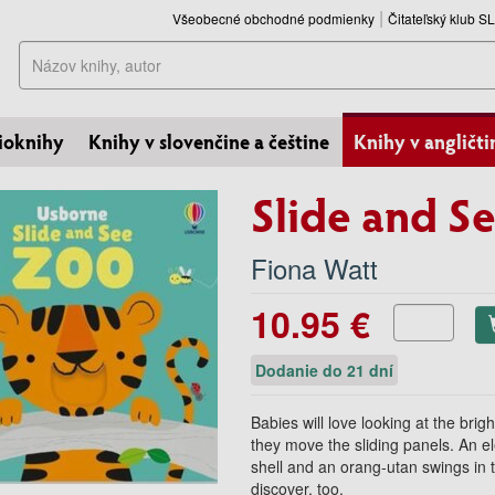
Všeobecné obchodné podmienky
Čitateľský klub 
Hľadať
ioknihy
Knihy v slovenčine a češtine
Knihy v angličti
Slide and S
Fiona Watt
10.95 €
Dodanie do 21 dní
Babies will love looking at the br
they move the sliding panels. An el
shell and an orang-utan swings in t
discover, too.