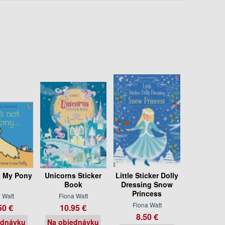
t My Pony
Unicorns Sticker
Little Sticker Dolly
Book
Dressing Snow
Princess
 Watt
Fiona Watt
Fiona Watt
50 €
10.95 €
8.50 €
ednávku
Na objednávku