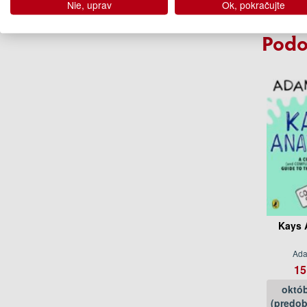
Nie, uprav
Ok, pokračujte
Podo
Kays 
Ad
15
októb
(predob