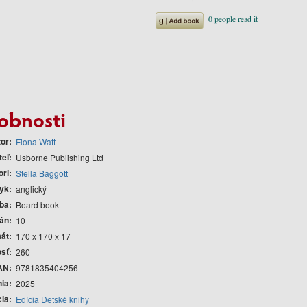
obnosti
tor
Fiona Watt
teľ
Usborne Publishing Ltd
ori
Stella Baggott
yk
anglický
ba
Board book
rán
10
át
170 x 170 x 17
sť
260
AN
9781835404256
nia
2025
cia
Edícia Detské knihy