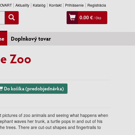
SLOVART
Aktuality
Katalóg
Kontakt
Prihlásenie
Registrácia
0.00 €
/
0
ks
ne
Doplnkový tovar
ee Zoo
Do košíka (predobjednávka)
ight pictures of zoo animals and seeing what happens when
ephant waves her trunk, a turtle pops in and out of his
he trees. There are cut-out shapes and fingertrails to