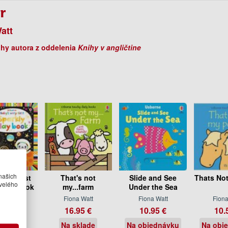
r
att
ihy autora z oddelenia
Knihy v angličtine
našich
very first
That's not
Slide and See
Thats No
velého
 Playbook
my...farm
Under the Sea
na Watt
Fiona Watt
Fiona Watt
Fiona
.95 €
16.95 €
10.95 €
10.
sklade
Na sklade
Na objednávku
Na obj