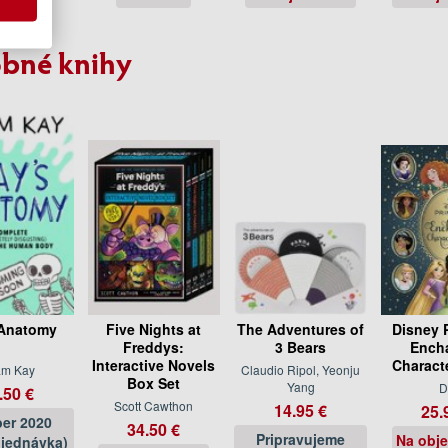
bné knihy
Anatomy
Five Nights at
The Adventures of
Disney 
Freddys:
3 Bears
Ench
Interactive Novels
Charact
am Kay
Claudio Ripol, Yeonju
Box Set
Yang
D
.50 €
Scott Cawthon
14.95 €
25.
er 2020
34.50 €
Pripravujeme
Na obj
jednávka)