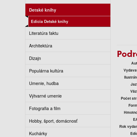
Detské knihy
Edícia Detské knihy
Literatúra faktu
Architektúra
Podr
Dizajn
Au
Vydava
Populárna kultúra
Ilustrát
Umenie, hudba
Jaz
Väz
Výtvarné umenie
Počet st
Form
Fotografia a film
Hmotno
E
Hobby, šport, domácnosť
Rok vyda
Kuchárky
Edí