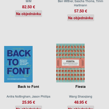
M/M
Ben Wittner, Sascha Thoma, Timm
Hartmann
82.50 €
57.50 €
Na objednávku
Na objednávku
Back to Font
Fiesta
Anitra Nottingham, Jason Phillips
Wang Shaoqiang
25.95 €
48.95 €
Na objednávku
Na objednávku