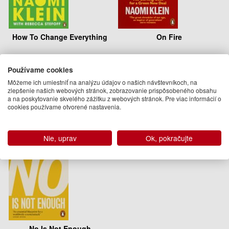
How To Change Everything
On Fire
Naomi Klein, Rebecca Stefoff
Naomi Klein
11.95 €
12.95 €
Používame cookies
Môžeme ich umiestniť na analýzu údajov o našich návštevníkoch, na
Na sklade
Na objednávku
zlepšenie našich webových stránok, zobrazovanie prispôsobeného obsahu
a na poskytovanie skvelého zážitku z webových stránok. Pre viac informácií o
cookies používame otvorené nastavenia.
Nie, uprav
Ok, pokračujte
No Is Not Enough