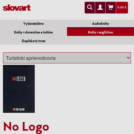
0.00 €
Vydavateľstvo
Audioknihy
Knihy v slovenčine a češtine
Knihy v angličtine
Doplnkový tovar
No Logo