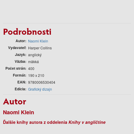
Podrobnosti
Autor
Naomi Klein
Vydavateľ
Harper Collins
Jazyk
anglický
Väzba
mäkká
Počet strán
400
Formát
190 x 210
EAN
9780006530404
Edícia
Grafický dizajn
Autor
Naomi Klein
Ďalšie knihy autora z oddelenia
Knihy v angličtine