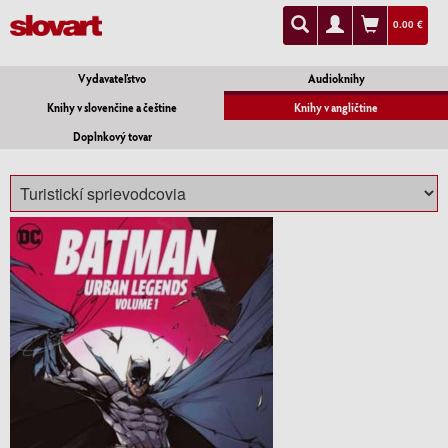
0.00 €
Vydavateľstvo
Audioknihy
Knihy v slovenčine a češtine
Knihy v angličtine
Doplnkový tovar