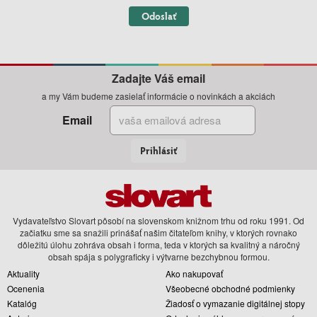
Odoslať
Zadajte Váš email
a my Vám budeme zasielať informácie o novinkách a akciách
Email
Prihlásiť
Vydavateľstvo Slovart pôsobí na slovenskom knižnom trhu od roku 1991. Od
začiatku sme sa snažili prinášať našim čitateľom knihy, v ktorých rovnako
dôležitú úlohu zohráva obsah i forma, teda v ktorých sa kvalitný a náročný
obsah spája s polygraficky i výtvarne bezchybnou formou.
Aktuality
Ako nakupovať
Ocenenia
Všeobecné obchodné podmienky
Katalóg
Žiadosť o vymazanie digitálnej stopy