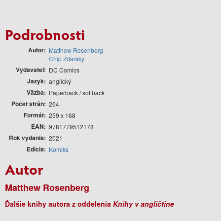
Podrobnosti
Autor
Matthew Rosenberg
Chip Zdarsky
Vydavateľ
DC Comics
Jazyk
anglický
Väzba
Paperback / softback
Počet strán
264
Formát
259 x 168
EAN
9781779512178
Rok vydania
2021
Edícia
Komiks
Autor
Matthew Rosenberg
Ďalšie knihy autora z oddelenia
Knihy v angličtine