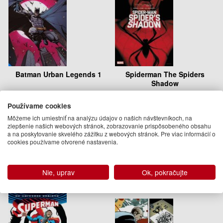
Batman Urban Legends 1
Spiderman The Spiders
Shadow
Matthew Rosenberg, Chip Zdarsky
Chip Zdarsky
24.95 €
17.95 €
Používame cookies
Môžeme ich umiestniť na analýzu údajov o našich návštevníkoch, na
7 Dec 2021
26.10.2021
zlepšenie našich webových stránok, zobrazovanie prispôsobeného obsahu
(predobjednávka)
(predobjednávka)
a na poskytovanie skvelého zážitku z webových stránok. Pre viac informácií o
cookies používame otvorené nastavenia.
Podobné knihy
Nie, uprav
Ok, pokračujte