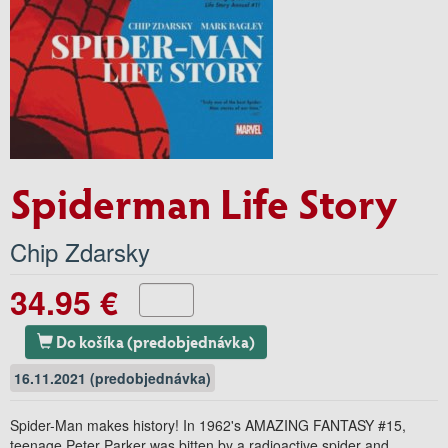
Spiderman Life Story
Chip Zdarsky
34.95 €
Do košíka (predobjednávka)
16.11.2021 (predobjednávka)
Spider-Man makes history! In 1962's AMAZING FANTASY #15,
teenage Peter Parker was bitten by a radioactive spider and