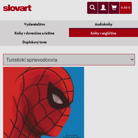
0.00 €
Vydavateľstvo
Audioknihy
Knihy v slovenčine a češtine
Knihy v angličtine
Doplnkový tovar