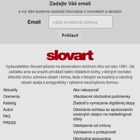
Zadajte Váš email
a my Vám budeme zasielať informácie o novinkách a akciách
Email
Prihlásiť
Vydavateľstvo Slovart pôsobí na slovenskom knižnom trhu od roku 1991. Od
začiatku sme sa snažili prinášať našim čitateľom knihy, v ktorých rovnako
dôležitú úlohu zohráva obsah i forma, teda v ktorých sa kvalitný a náročný
obsah spája s polygraficky i výtvarne bezchybnou formou.
Aktuality
Ako nakupovať
Ocenenia
Všeobecné obchodné podmienky
Katalóg
Žiadosť o vymazanie digitálnej stopy
Autori
Odvolanie súhlasu so spracovaním
osobných údajov na marketingové
FAQ
účely
PRESS
Odstúpenie od zmluvy
Vyhlásenie o prístupnosti
Obchodná spolupráca