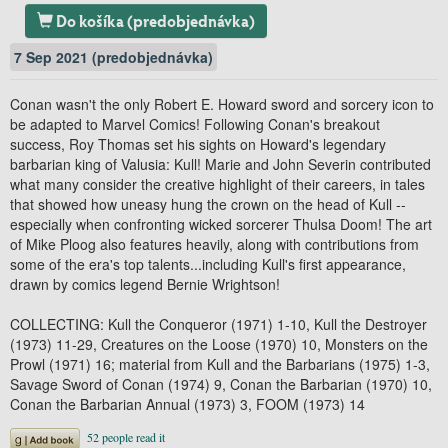
Do košíka (predobjednávka)
7 Sep 2021 (predobjednávka)
Conan wasn't the only Robert E. Howard sword and sorcery icon to
be adapted to Marvel Comics! Following Conan's breakout
success, Roy Thomas set his sights on Howard's legendary
barbarian king of Valusia: Kull! Marie and John Severin contributed
what many consider the creative highlight of their careers, in tales
that showed how uneasy hung the crown on the head of Kull --
especially when confronting wicked sorcerer Thulsa Doom! The art
of Mike Ploog also features heavily, along with contributions from
some of the era's top talents...including Kull's first appearance,
drawn by comics legend Bernie Wrightson!
COLLECTING: Kull the Conqueror (1971) 1-10, Kull the Destroyer
(1973) 11-29, Creatures on the Loose (1970) 10, Monsters on the
Prowl (1971) 16; material from Kull and the Barbarians (1975) 1-3,
Savage Sword of Conan (1974) 9, Conan the Barbarian (1970) 10,
Conan the Barbarian Annual (1973) 3, FOOM (1973) 14