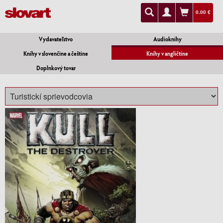
0.00 €
Vydavateľstvo
Audioknihy
Knihy v slovenčine a češtine
Knihy v angličtine
Doplnkový tovar