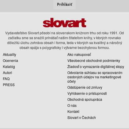
Prihlásiť
Vydavateľstvo Slovart pôsobí na slovenskom knižnom trhu od roku 1991. Od
začiatku sme sa snažili prinášať našim čitateľom knihy, v ktorých rovnako
dôležitú úlohu zohráva obsah i forma, teda v ktorých sa kvalitný a náročný
obsah spája s polygraficky i výtvarne bezchybnou formou.
Aktuality
Ako nakupovať
Ocenenia
Všeobecné obchodné podmienky
Katalóg
Žiadosť o vymazanie digitálnej stopy
Autori
Odvolanie súhlasu so spracovaním
osobných údajov na marketingové
FAQ
účely
PRESS
Odstúpenie od zmluvy
Vyhlásenie o prístupnosti
Obchodná spolupráca
O nás
Kontakt
Slovart v Čechách