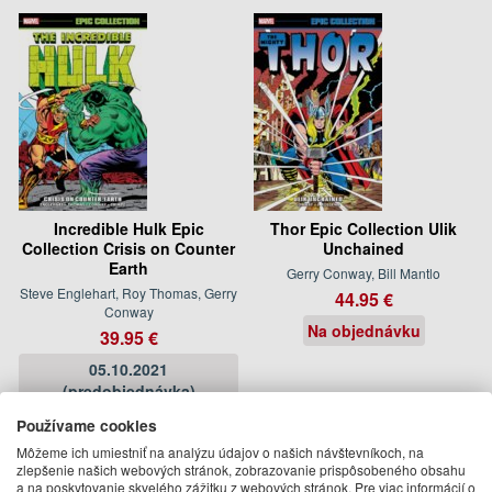
Incredible Hulk Epic
Thor Epic Collection Ulik
Collection Crisis on Counter
Unchained
Earth
Gerry Conway, Bill Mantlo
Steve Englehart, Roy Thomas, Gerry
44.95 €
Conway
Na objednávku
39.95 €
05.10.2021
(predobjednávka)
Používame cookies
Môžeme ich umiestniť na analýzu údajov o našich návštevníkoch, na
zlepšenie našich webových stránok, zobrazovanie prispôsobeného obsahu
a na poskytovanie skvelého zážitku z webových stránok. Pre viac informácií o