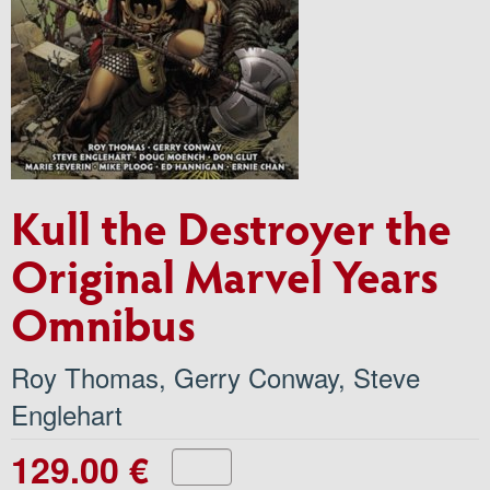
Kull the Destroyer the
Original Marvel Years
Omnibus
Roy Thomas
,
Gerry Conway
,
Steve
Englehart
129.00 €