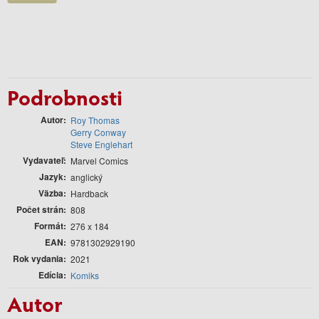
Podrobnosti
Autor
Roy Thomas
Gerry Conway
Steve Englehart
Vydavateľ
Marvel Comics
Jazyk
anglický
Väzba
Hardback
Počet strán
808
Formát
276 x 184
EAN
9781302929190
Rok vydania
2021
Edícia
Komiks
Autor