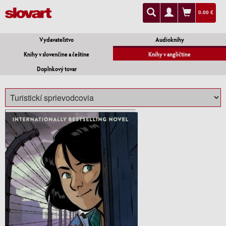
0.00 €
Vydavateľstvo
Audioknihy
Knihy v slovenčine a češtine
Knihy v angličtine
Doplnkový tovar