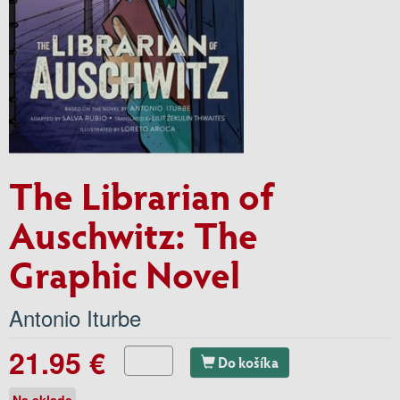
The Librarian of
Auschwitz: The
Graphic Novel
Antonio Iturbe
21.95 €
Do košíka
Na sklade