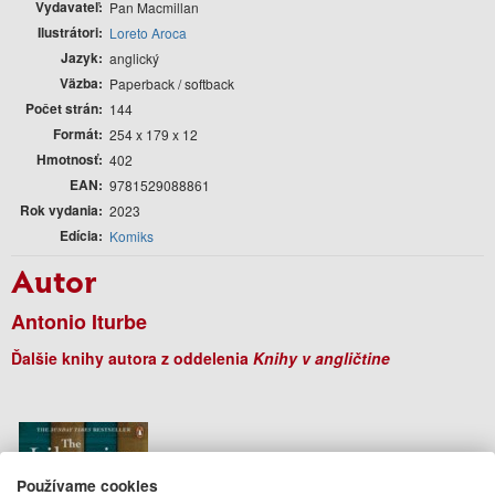
Vydavateľ
Pan Macmillan
Ilustrátori
Loreto Aroca
Jazyk
anglický
Väzba
Paperback / softback
Počet strán
144
Formát
254 x 179 x 12
Hmotnosť
402
EAN
9781529088861
Rok vydania
2023
Edícia
Komiks
Autor
Antonio Iturbe
Ďalšie knihy autora z oddelenia
Knihy v angličtine
Používame cookies