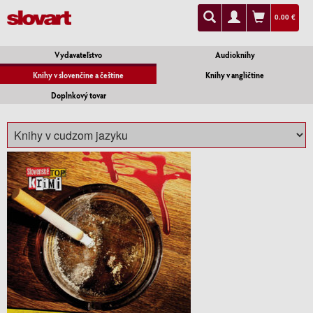
0.00 €
Vydavateľstvo
Audioknihy
Knihy v slovenčine a češtine
Knihy v angličtine
Doplnkový tovar