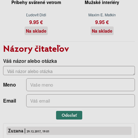
Príbehy svätené vetrom
Mužské interiéry
Ľudovít Didi
Maxim E. Matkin
9.95 €
9.95 €
Na sklade
Na sklade
Názory čitateľov
Váš názor alebo otázka
Meno
Email
Odoslať
Zuzana |
29.12.2017, 19:01