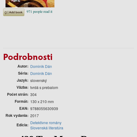
Podrobnosti
Autor
Dominik Dán
Séria
Dominik Dán
Jazyk
slovenský
Väzba
tvrdá s prebalom
Počet strán
304
Formát
130 x 210 mm
EAN
9788055630939
Rok vydania
2017
Detektívne romány
Edícia
Slovenská literatúra