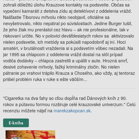
zohrali dôležitú úlohu Krauzove kontakty na podsvetie. Občas sa
vypečení kamaráti z detstva zídu aj detektívovi z oddelenia vrážd.
Našťastie Tiborovu mŕtvolu nikto neobjavil, oficiálne sa
nevyšetrovalo, nikto nepátral po súvislostiach. Jedine Burger tušil,
že jeho žiak mu prerástol cez hlavu – ak nie profesionálne, tak v
riskovaní určite. No v polovici deväťdesiatych rokov sa aktivizovalo
nielen podsvetie, ich metódy sa pokúsili napodobniť aj iní. Hoci
amatéri, v brutálnosti vraždenia si s podsvetím vôbec nezadali. Na
jar 1995 sa chlapcom z oddelenia vrážd dostal na stôl prípad
vodiča dodávky – chlapca zastrelili a upálili v aute. Hrozná smrť,
desivé zohavenie mŕtvoly, ťažký kriminálny zločin. No nielen
pátranie po vrahovi trápilo Krauza a Chosého, ako vždy, aj tentoraz
prišiel problém ruka v ruke s ešte väčším...
"Cigaretka na dva ťahy so cťou dopĺňa rad Dánových kníh z 90.
rokov a pútavou formou rozširuje celé krauzovské univerzum." Celú
recenziu môžete nájsť na
marekzakopcan.sk
.
E-kniha