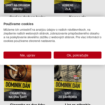
Smrť na druhom brehu
Korene zla
Používame cookies
Dominik Dán
Dominik Dán
Môžeme ich umiestniť na analýzu údajov o našich návštevníkoch, na
17.95 €
14.95 €
zlepšenie našich webových stránok, zobrazovanie prispôsobeného obsahu
a na poskytovanie skvelého zážitku z webových stránok. Pre viac informácií o
Na sklade
Na sklade
cookies používame otvorené nastavenia.
Nie, uprav
Ok, pokračujte
Cigaretka na dva ťahy
List zo záhrobia