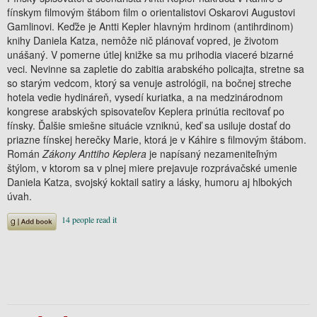
fínskym filmovým štábom film o orientalistovi Oskarovi Augustovi
Gamlinovi. Keďže je Antti Kepler hlavným hrdinom (antihrdinom)
knihy Daniela Katza, nemôže nič plánovať vopred, je životom
unášaný. V pomerne útlej knižke sa mu prihodia viaceré bizarné
veci. Nevinne sa zapletie do zabitia arabského policajta, stretne sa
so starým vedcom, ktorý sa venuje astrológii, na bočnej streche
hotela vedie hydináreň, vysedí kuriatka, a na medzinárodnom
kongrese arabských spisovateľov Keplera prinútia recitovať po
fínsky. Ďalšie smiešne situácie vzniknú, keď sa usiluje dostať do
priazne fínskej herečky Marie, ktorá je v Káhire s filmovým štábom.
Román
Zákony Anttiho Keplera
je napísaný nezameniteľným
štýlom, v ktorom sa v plnej miere prejavuje rozprávačské umenie
Daniela Katza, svojský koktail satiry a lásky, humoru aj hlbokých
úvah.