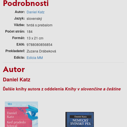
Podrobnosti
Autor
Daniel Katz
Jazyk
slovenský
Väzba
tvrdá s prebalom
Počet strán
184
Formát
13 x 21 cm
EAN
9788080856854
Prekladateľ
Zuzana Drábeková
Edícia
Edícia MM
Autor
Daniel Katz
Ďalšie knihy autora z oddelenia
Knihy v slovenčine a češtine