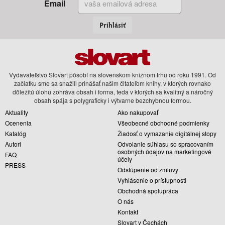
Email
Prihlásiť
Vydavateľstvo Slovart pôsobí na slovenskom knižnom trhu od roku 1991. Od
začiatku sme sa snažili prinášať našim čitateľom knihy, v ktorých rovnako
dôležitú úlohu zohráva obsah i forma, teda v ktorých sa kvalitný a náročný
obsah spája s polygraficky i výtvarne bezchybnou formou.
Aktuality
Ako nakupovať
Ocenenia
Všeobecné obchodné podmienky
Katalóg
Žiadosť o vymazanie digitálnej stopy
Autori
Odvolanie súhlasu so spracovaním
osobných údajov na marketingové
FAQ
účely
PRESS
Odstúpenie od zmluvy
Vyhlásenie o prístupnosti
Obchodná spolupráca
O nás
Kontakt
Slovart v Čechách