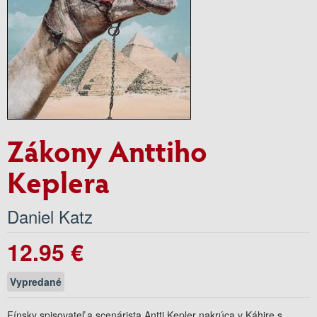
Zákony Anttiho
Keplera
Daniel Katz
12.95 €
Vypredané
Fínsky spisovateľ a scenárista Antti Kepler nakrúca v Káhire s