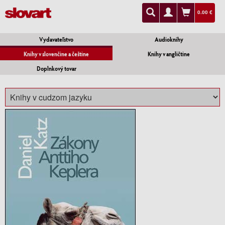
0.00 €
Vydavateľstvo
Audioknihy
Knihy v slovenčine a češtine
Knihy v angličtine
Doplnkový tovar