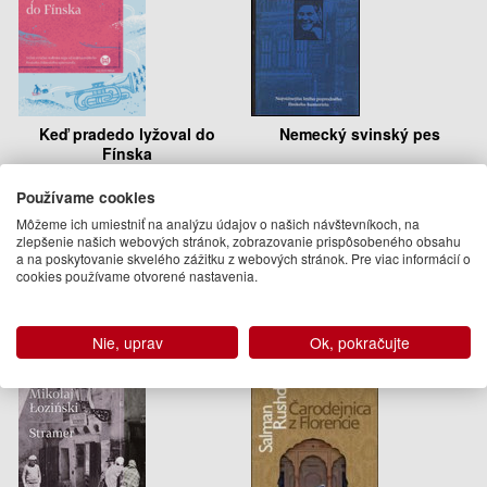
Keď pradedo lyžoval do
Nemecký svinský pes
Fínska
Daniel Katz
Daniel Katz
Používame cookies
13.95 €
8.27 €
Môžeme ich umiestniť na analýzu údajov o našich návštevníkoch, na
Na sklade
Vypredané
zlepšenie našich webových stránok, zobrazovanie prispôsobeného obsahu
a na poskytovanie skvelého zážitku z webových stránok. Pre viac informácií o
cookies používame otvorené nastavenia.
Podobné knihy
Nie, uprav
Ok, pokračujte