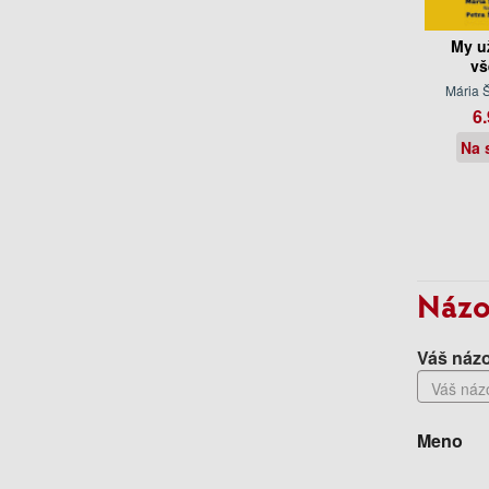
My u
vš
Mária 
6.
Na 
Názo
Váš názo
Meno