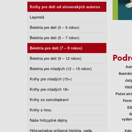
Knihy pre deti od slovenských autorov
Leporelá
Beletria pre deti (0 – 5 rokov)
Beletria pre deti (5 – 7 rokov)
Beletria pre deti (7 – 9 rokov)
Podr
Beletria pre deti (9 – 12 rokov)
Aut
Beletria pre mladých (12 – 15 rokov)
Ilustráto
Knihy pre mladých (15+)
Jaz
Väz
Knihy pre mladých 18+
Počet str
Knihy so samolepkami
Form
E
Knihy s hrou
R
vydan
Naše hrôzyplné dejiny
Hrôzostrašne príšerná história, veda,
Edíc