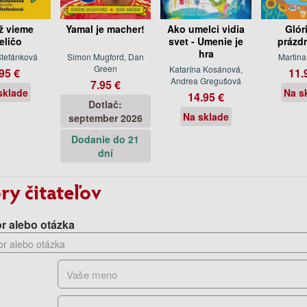
ž vieme
Yamal je macher!
Ako umelci vidia
Glór
eličo
svet - Umenie je
prázd
hra
Štefánková
Simon Mugford, Dan
Martina
Green
Katarína Kosánová,
95 €
11.
Andrea Gregušová
7.95 €
sklade
Na s
14.95 €
Dotlač:
Na sklade
september 2026
Dodanie do 21
dní
ry čitateľov
r alebo otázka