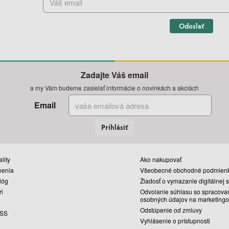
Odoslať
Zadajte Váš email
a my Vám budeme zasielať informácie o novinkách a akciách
Email
Prihlásiť
lity
Ako nakupovať
nenia
Všeobecné obchodné podmien
lóg
Žiadosť o vymazanie digitálnej 
ri
Odvolanie súhlasu so spracova
osobných údajov na marketingo
Odstúpenie od zmluvy
SS
Vyhlásenie o prístupnosti