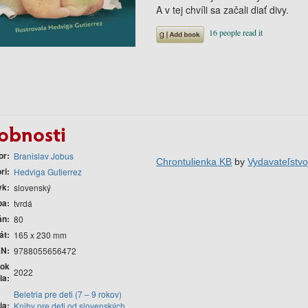
A v tej chvíli sa začali diať divy.
obnosti
or
Branislav Jobus
Chrontulienka KB
by
Vydavateľst
ri
Hedviga Gutierrez
yk
slovenský
ba
tvrdá
án
80
át
165 x 230 mm
AN
9788055656472
ok
2022
ia
Beletria pre deti (7 – 9 rokov)
ia
Knihy pre deti od slovenských