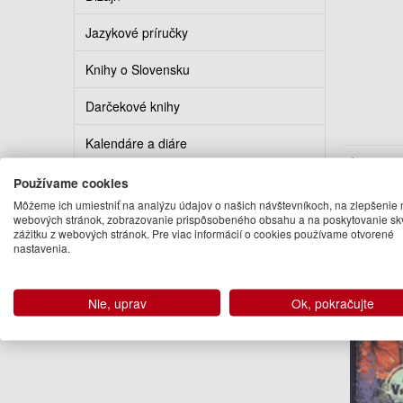
Jazykové príručky
Knihy o Slovensku
Darčekové knihy
Kalendáre a diáre
Auto
Knihy v cudzom jazyku
Používame cookies
Branisl
Môžeme ich umiestniť na analýzu údajov o našich návštevníkoch, na zlepšenie 
webových stránok, zobrazovanie prispôsobeného obsahu a na poskytovanie sk
Ďalšie kn
zážitku z webových stránok. Pre viac informácií o cookies používame otvorené
nastavenia.
Nie, uprav
Ok, pokračujte