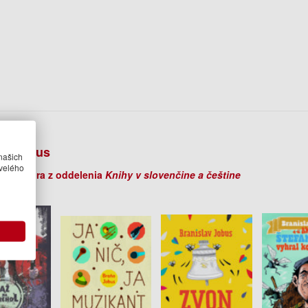
r
av Jobus
našich
velého
ihy autora z oddelenia
Knihy v slovenčine a češtine