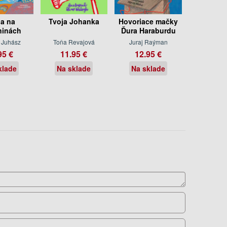
ia na
Tvoja Johanka
Hovoriace mačky
ninách
Ďura Haraburdu
 Juhász
Toňa Revajová
Juraj Raýman
95 €
11.95 €
12.95 €
klade
Na sklade
Na sklade