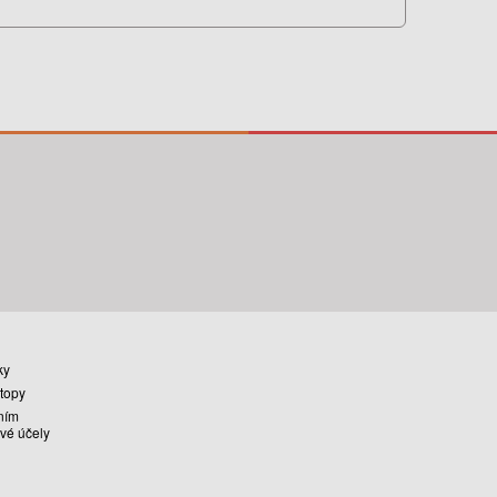
ky
stopy
ním
vé účely