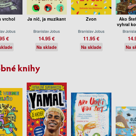
a vrchol
Ja nič, ja muzikant
Zvon
Ako Šte
vyhral k
lav Jobus
Branislav Jobus
Branislav Jobus
Branisl
95 €
14.95 €
11.95 €
14.
sklade
Na sklade
Na sklade
Na s
bné knihy