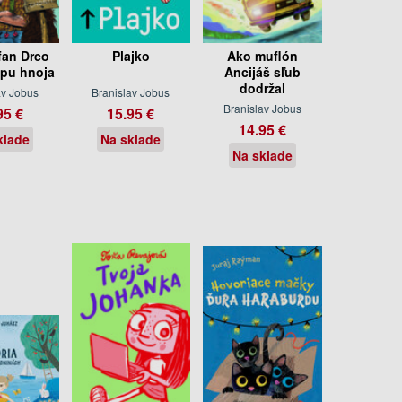
fan Drco
Plajko
Ako muflón
opu hnoja
Ancijáš sľub
dodržal
av Jobus
Branislav Jobus
Branislav Jobus
95 €
15.95 €
14.95 €
klade
Na sklade
Na sklade