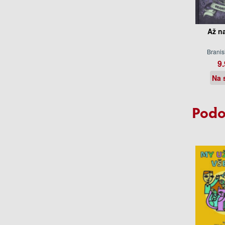
Až n
Branis
9.
Na 
Podo