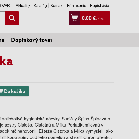
SLOVART
Aktuality
Katalóg
Kontakt
Prihlásenie
Registrácia
0.00 €
/
0
ks
ne
Doplnkový tovar
nka
Do košíka
i nelichotivé hygienické návyky. Sudičky Špina Špinavá a
je sestry Čistotku Čistotnú a Milku Poriadkumilovnú v
iadok nič nehovorili. Ešteže Čistotka a Milka vymysleli, ako
ivili kopu špiny pod jeho posteľou a stvorili Chrontulienku.