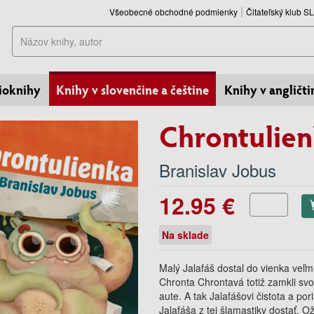
Všeobecné obchodné podmienky
Čitateľský klub 
Hľadať
ioknihy
Knihy v slovenčine a češtine
Knihy v angličti
Chrontulie
Branislav Jobus
12.95 €
Na sklade
Malý Jalafáš dostal do vienka veľm
Chronta Chrontavá totiž zamkli svo
aute. A tak Jalafášovi čistota a por
Jalafáša z tej šlamastiky dostať. Ož