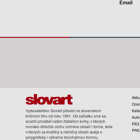
Email
Aktua
Oce
Vydavateľstvo Slovart pôsobí na slovenskom
Kata
knižnom trhu od roku 1991. Od začiatku sme sa
Auto
snažili prinášať našim čitateľom knihy, v ktorých
FAQ
rovnako dôležitú úlohu zohráva obsah i forma, teda
PRE
v ktorých sa kvalitný a náročný obsah spája s
polygraficky i výtvarne bezchybnou formou.