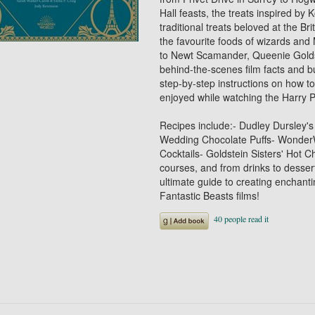
Hall feasts, the treats inspired b
traditional treats beloved at the Br
the favourite foods of wizards an
to Newt Scamander, Queenie Goldst
behind-the-scenes film facts and b
step-by-step instructions on how t
enjoyed while watching the Harry P
Recipes include:- Dudley Dursley's
Wedding Chocolate Puffs- WonderW
Cocktails- Goldstein Sisters' Hot
courses, and from drinks to desser
ultimate guide to creating enchant
Fantastic Beasts films!