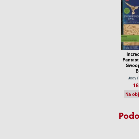
Incre
Fantast
Swoop
B
Jody 
18
Na ob
Podo