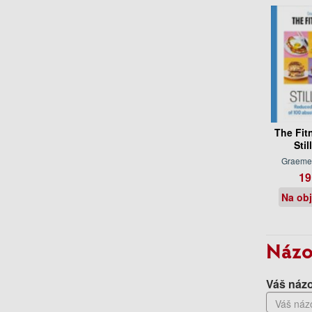
The Fit
Stil
Graeme
19
Na ob
Názo
Váš názo