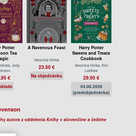
y Potter
A Ravenous Feast
Harry Potter
noon Tea
Sweets and Treats
agic
Cookbook
Veronica Hinke
 Hinke, Jody
Veronica Hinke, Kim
23.50 €
venson
Laidlaw
Na objednávku
.95 €
29.95 €
sklade
04.08.2026
(predobjednávka)
evenson
ihy autora z oddelenia
Knihy v slovenčine a češtine