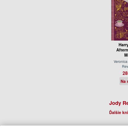
Harr
After
M
Veronica
Re
28
Na 
Jody R
Ďalšie kn