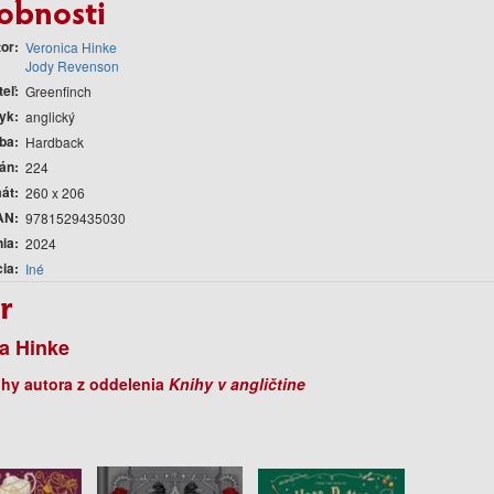
obnosti
tor
Veronica Hinke
Jody Revenson
teľ
Greenfinch
yk
anglický
ba
Hardback
rán
224
át
260 x 206
AN
9781529435030
nia
2024
cia
Iné
r
a Hinke
ihy autora z oddelenia
Knihy v angličtine