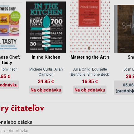
ness Chef:
In the Kitchen
Mastering the Art 1
Sh
l Tasty
 Tomlinson
Michele Curtis, Allan
Julia Child, Louisette
Josh 
Campion
Bertholle, Simone Beck
.95 €
28.
34.95 €
16.95 €
jednávku
05.06
Na objednávku
Na objednávku
(predobj
ry čitateľov
r alebo otázka