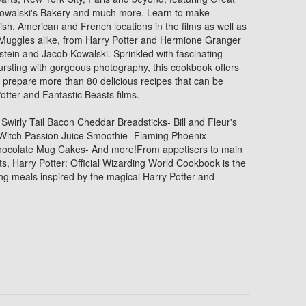
y Kowalski's Bakery and much more. Learn to make
itish, American and French locations in the films as well as
d Muggles alike, from Harry Potter and Hermione Granger
ein and Jacob Kowalski. Sprinkled with fascinating
ursting with gorgeous photography, this cookbook offers
o prepare more than 80 delicious recipes that can be
otter and Fantastic Beasts films.
 Swirly Tail Bacon Cheddar Breadsticks- Bill and Fleur's
itch Passion Juice Smoothie- Flaming Phoenix
 Chocolate Mug Cakes- And more!From appetisers to main
ts, Harry Potter: Official Wizarding World Cookbook is the
ing meals inspired by the magical Harry Potter and