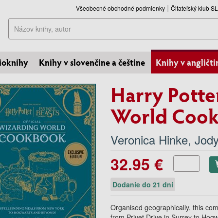
Všeobecné obchodné podmienky
Čitateľský klub 
Hľadať
ioknihy
Knihy v slovenčine a češtine
Knihy v angličti
Harry Potte
World Coo
Veronica Hinke
,
Jod
32.95 €
Dodanie do 21 dní
Organised geographically, this co
from Privet Drive in Surrey to Hog