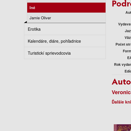
Podr
Iné
Au
Jamie Oliver
Vydava
Erotika
Jaz
Väz
Kalendáre, diáre, pohľadnice
Počet st
Form
Turistickí sprievodcovia
E
Rok vyda
Edí
Auto
Veronic
Ďalšie kn