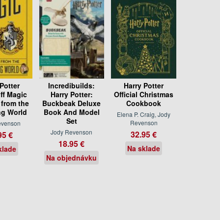
Potter
Incredibuilds:
Harry Potter
ff Magic
Harry Potter:
Official Christmas
 from the
Buckbeak Deluxe
Cookbook
ng World
Book And Model
Elena P. Craig, Jody
Set
Revenson
evenson
Jody Revenson
32.95 €
95 €
18.95 €
Na sklade
klade
Na objednávku