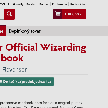
SLOVART
Aktuality
Katalóg
Kontakt
Prihlásenie
Registrácia
0.00 €
/
0
ks
ne
Doplnkový tovar
r Official Wizarding
kbook
y Revenson
Do košíka (predobjednávka)
mprehensive cookbook takes fans on a magical journey
warts, New York City, Paris and beyond, featuring Great