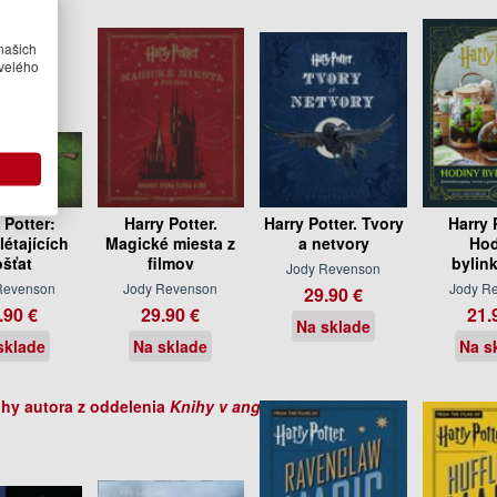
našich
velého
 Potter:
Harry Potter.
Harry Potter. Tvory
Harry 
létajících
Magické miesta z
a netvory
Hod
ošťat
filmov
bylink
Jody Revenson
Revenson
Jody Revenson
Jody R
29.90 €
.90 €
29.90 €
21.
Na sklade
sklade
Na sklade
Na s
ihy autora z oddelenia
Knihy v angličtine