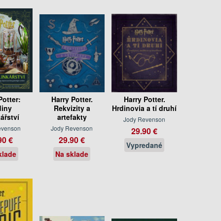
Potter:
Harry Potter.
Harry Potter.
iny
Rekvizity a
Hrdinovia a tí druhí
ářství
artefakty
Jody Revenson
evenson
Jody Revenson
29.90 €
90 €
29.90 €
Vypredané
klade
Na sklade