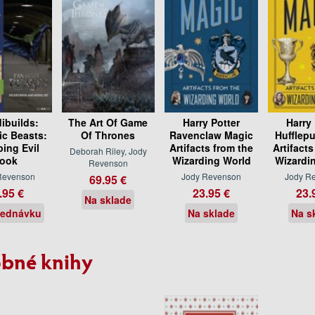
dibuilds:
The Art Of Game
Harry Potter
Harry 
ic Beasts:
Of Thrones
Ravenclaw Magic
Hufflepu
ing Evil
Artifacts from the
Artifacts
Deborah Riley, Jody
ook
Wizarding World
Wizardi
Revenson
Revenson
Jody Revenson
Jody R
69.95 €
.95 €
23.95 €
23.
Na sklade
jednávku
Na sklade
Na s
bné knihy