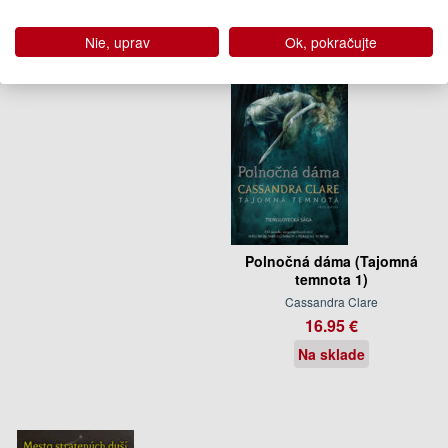
Nie, uprav
Ok, pokračujte
Polnočná dáma (Tajomná
temnota 1)
Cassandra Clare
16.95 €
Na sklade