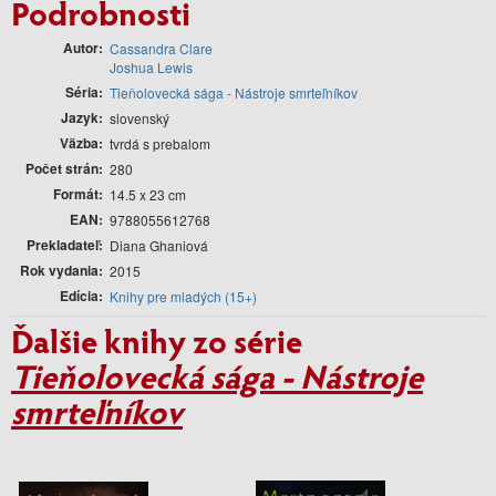
Podrobnosti
Autor
Cassandra Clare
Joshua Lewis
Séria
Tieňolovecká sága - Nástroje smrteľníkov
Jazyk
slovenský
Väzba
tvrdá s prebalom
Počet strán
280
Formát
14.5 x 23 cm
EAN
9788055612768
Prekladateľ
Diana Ghaniová
Rok vydania
2015
Edícia
Knihy pre mladých (15+)
Ďalšie knihy zo série
Tieňolovecká sága - Nástroje
smrteľníkov