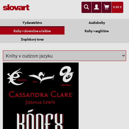
0.00 €
Vydavateľstvo
Audioknihy
Knihy v slovenčine a češtine
Knihy v angličtine
Doplnkový tovar