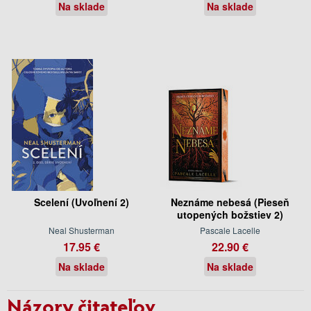
Na sklade
Na sklade
Scelení (Uvoľnení 2)
Neznáme nebesá (Pieseň
utopených božstiev 2)
Neal Shusterman
Pascale Lacelle
17.95 €
22.90 €
Na sklade
Na sklade
Názory čitateľov