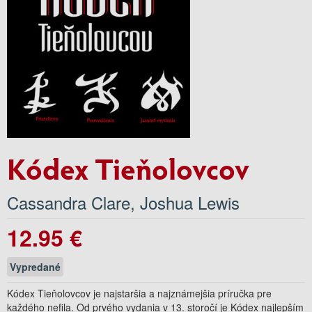
Kódex Tieňolovcov
Cassandra Clare
,
Joshua Lewis
12.95 €
Vypredané
Kódex Tieňolovcov je najstaršia a najznámejšia príručka pre
každého nefila. Od prvého vydania v 13. storočí je Kódex najlepším