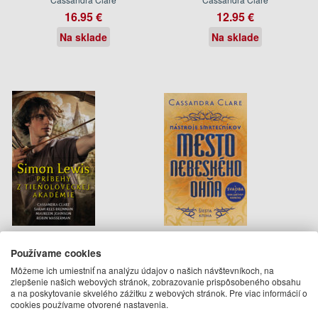
16.95 €
12.95 €
Na sklade
Na sklade
Simon Lewis. Príbehy z
Mesto nebeského ohňa
Tieňoloveckej akadémie
Používame cookies
Cassandra Clare, Sarah Rees
Cassandra Clare
Môžeme ich umiestniť na analýzu údajov o našich návštevníkoch, na
Brennan, Robin Wasserman
14.95 €
zlepšenie našich webových stránok, zobrazovanie prispôsobeného obsahu
a na poskytovanie skvelého zážitku z webových stránok. Pre viac informácií o
14.95 €
Vypredané
cookies používame otvorené nastavenia.
Vypredané