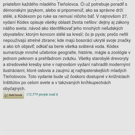
priateľom každého mladého Tieňolovca. Či už potrebuje poradiť s
démonským jazykom, alebo si pripomenúť, ako sa správne drží
stélé, s Kódexom po ruke sa nemusí ničoho báť. V najnovšom 27.
vydaní Kódex opisuje všetky oblasti života nefilov: dejiny aj zákony
nášho sveta; návod ako identifikovať jeho mnohých neľudských
obyvateľov; ktorým koncom stélé sa kreslí; čo je pyxis; prečo nefili
nepoužívajú strelné zbrane; kde majú bosoráci ukryté svoje značky
a ako ich objaviť; odkiaľ sa berie všetka svätená voda. Kódex
sumarizuje mnohé učebnice geografie, histórie, mágie a zoológie v
jednom peknom a prehľadnom zväzku. Všetky starobylé drevoryty
a stredoveké kresby sme v najnovšom vydaní nahradili modernými
ilustráciami, ktoré oslovia a zaujmú aj najhipsterskejších mladých
Tieňolovcov. Toto vydanie bude už čoskoro dostupné v knižniciach
Inštitútov po celom svete a v takzvaných kníhkupectvách
obyčajných.