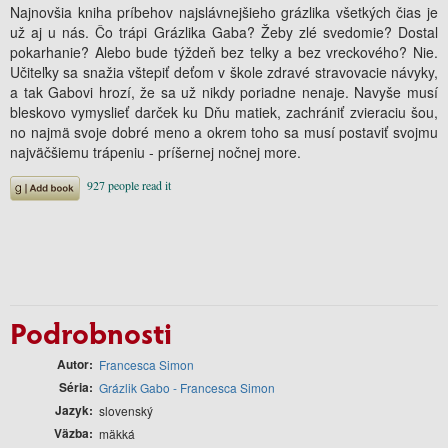
Najnovšia kniha príbehov najslávnejšieho grázlika všetkých čias je
už aj u nás. Čo trápi Grázlika Gaba? Žeby zlé svedomie? Dostal
pokarhanie? Alebo bude týždeň bez telky a bez vreckového? Nie.
Učiteľky sa snažia vštepiť deťom v škole zdravé stravovacie návyky,
a tak Gabovi hrozí, že sa už nikdy poriadne nenaje. Navyše musí
bleskovo vymyslieť darček ku Dňu matiek, zachrániť zvieraciu šou,
no najmä svoje dobré meno a okrem toho sa musí postaviť svojmu
najväčšiemu trápeniu - príšernej nočnej more.
Podrobnosti
Autor
Francesca Simon
Séria
Grázlik Gabo - Francesca Simon
Jazyk
slovenský
Väzba
mäkká