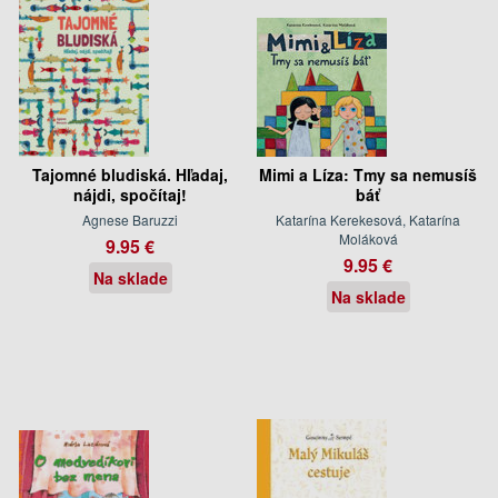
Tajomné bludiská. Hľadaj,
Mimi a Líza: Tmy sa nemusíš
nájdi, spočítaj!
báť
Agnese Baruzzi
Katarína Kerekesová, Katarína
Moláková
9.95 €
9.95 €
Na sklade
Na sklade