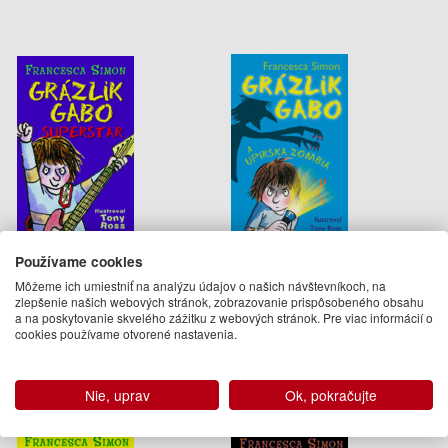
Grázlik Gabo superstar
Grázlik Gabo a upírska
Používame cookies
zombia
Môžeme ich umiestniť na analýzu údajov o našich návštevníkoch, na
Francesca Simon
Francesca Simon
zlepšenie našich webových stránok, zobrazovanie prispôsobeného obsahu
5.95 €
5.95 €
a na poskytovanie skvelého zážitku z webových stránok. Pre viac informácií o
cookies používame otvorené nastavenia.
Na sklade
Na sklade
Nie, uprav
Ok, pokračujte