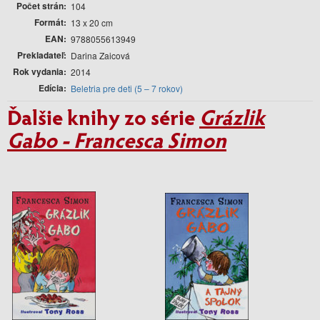
Počet strán
104
Formát
13 x 20 cm
EAN
9788055613949
Prekladateľ
Darina Zaicová
Rok vydania
2014
Edícia
Beletria pre deti (5 – 7 rokov)
Ďalšie knihy zo série
Grázlik
Gabo - Francesca Simon