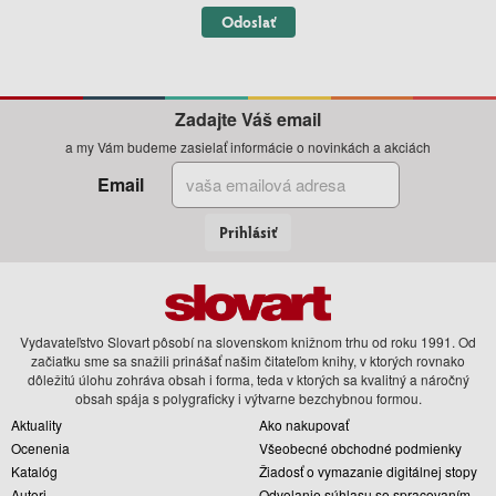
Odoslať
Zadajte Váš email
a my Vám budeme zasielať informácie o novinkách a akciách
Email
Prihlásiť
Vydavateľstvo Slovart pôsobí na slovenskom knižnom trhu od roku 1991. Od
začiatku sme sa snažili prinášať našim čitateľom knihy, v ktorých rovnako
dôležitú úlohu zohráva obsah i forma, teda v ktorých sa kvalitný a náročný
obsah spája s polygraficky i výtvarne bezchybnou formou.
Aktuality
Ako nakupovať
Ocenenia
Všeobecné obchodné podmienky
Katalóg
Žiadosť o vymazanie digitálnej stopy
Autori
Odvolanie súhlasu so spracovaním