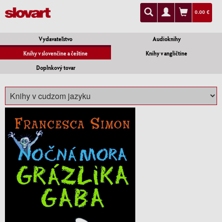
0.00 €
Vydavateľstvo
Audioknihy
Knihy v slovenčine a češtine
Knihy v angličtine
Doplnkový tovar