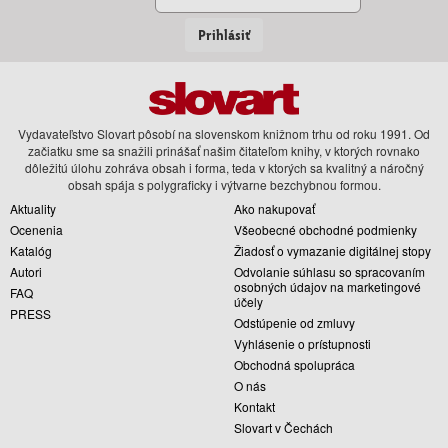
Prihlásiť
Vydavateľstvo Slovart pôsobí na slovenskom knižnom trhu od roku 1991. Od
začiatku sme sa snažili prinášať našim čitateľom knihy, v ktorých rovnako
dôležitú úlohu zohráva obsah i forma, teda v ktorých sa kvalitný a náročný
obsah spája s polygraficky i výtvarne bezchybnou formou.
Aktuality
Ako nakupovať
Ocenenia
Všeobecné obchodné podmienky
Katalóg
Žiadosť o vymazanie digitálnej stopy
Autori
Odvolanie súhlasu so spracovaním
osobných údajov na marketingové
FAQ
účely
PRESS
Odstúpenie od zmluvy
Vyhlásenie o prístupnosti
Obchodná spolupráca
O nás
Kontakt
Slovart v Čechách