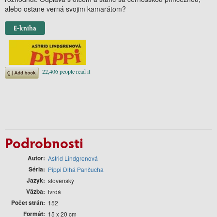
alebo ostane verná svojim kamarátom?
E-kniha
Podrobnosti
Autor
Astrid Lindgrenová
Séria
Pippi Dlhá Pančucha
Jazyk
slovenský
Väzba
tvrdá
Počet strán
152
Formát
15 x 20 cm