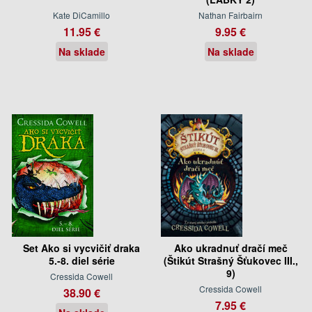
Kate DiCamillo
Nathan Fairbairn
11.95 €
9.95 €
Na sklade
Na sklade
Set Ako si vycvičiť draka
Ako ukradnuť dračí meč
5.-8. diel série
(Štikút Strašný Šťukovec III.,
9)
Cressida Cowell
Cressida Cowell
38.90 €
7.95 €