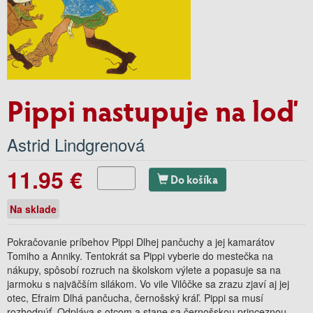
Pippi nastupuje na loď
Astrid Lindgrenová
11.95 €
Do košíka
Na sklade
Pokračovanie príbehov Pippi Dlhej pančuchy a jej kamarátov
Tomiho a Anniky. Tentokrát sa Pippi vyberie do mestečka na
nákupy, spôsobí rozruch na školskom výlete a popasuje sa na
jarmoku s najväčším silákom. Vo vile Vilôčke sa zrazu zjaví aj jej
otec, Efraim Dlhá pančucha, černošský kráľ. Pippi sa musí
rozhodnúť. Odpláva s otcom a stane sa černošskou princeznou,