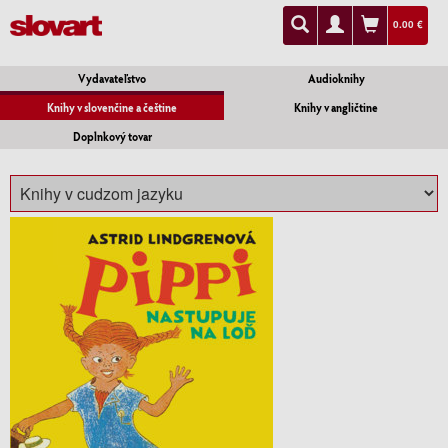
0.00 €
Vydavateľstvo
Audioknihy
Knihy v slovenčine a češtine
Knihy v angličtine
Doplnkový tovar