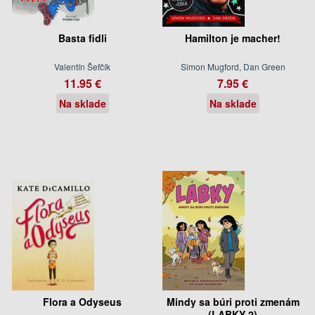
Basta fidli
Hamilton je macher!
Valentín Šefčík
Simon Mugford, Dan Green
11.95 €
7.95 €
Na sklade
Na sklade
Flora a Odyseus
Mindy sa búri proti zmenám
(LABKY 2)