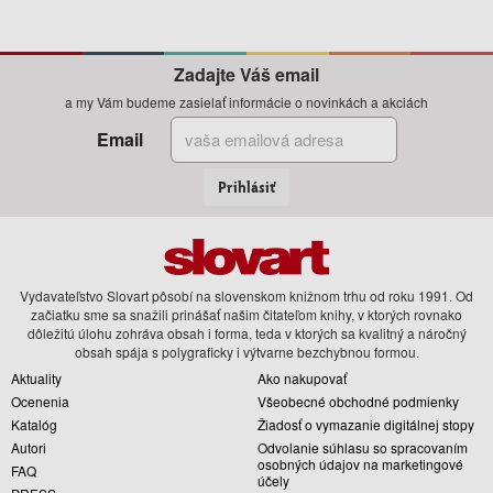
Zadajte Váš email
a my Vám budeme zasielať informácie o novinkách a akciách
Email
Prihlásiť
Vydavateľstvo Slovart pôsobí na slovenskom knižnom trhu od roku 1991. Od
začiatku sme sa snažili prinášať našim čitateľom knihy, v ktorých rovnako
dôležitú úlohu zohráva obsah i forma, teda v ktorých sa kvalitný a náročný
obsah spája s polygraficky i výtvarne bezchybnou formou.
Aktuality
Ako nakupovať
Ocenenia
Všeobecné obchodné podmienky
Katalóg
Žiadosť o vymazanie digitálnej stopy
Autori
Odvolanie súhlasu so spracovaním
osobných údajov na marketingové
FAQ
účely