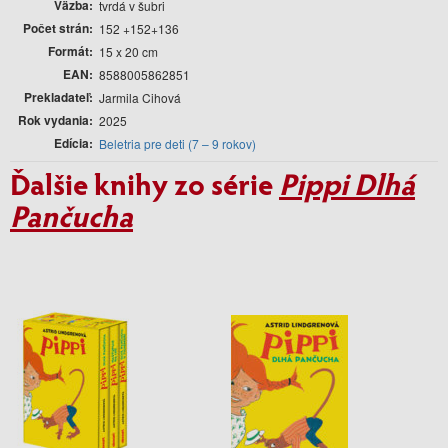
Väzba
tvrdá v šubri
Počet strán
152 +152+136
Formát
15 x 20 cm
EAN
8588005862851
Prekladateľ
Jarmila Cihová
Rok vydania
2025
Edícia
Beletria pre deti (7 – 9 rokov)
Ďalšie knihy zo série
Pippi Dlhá
Pančucha