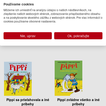
Používame cookies
Môžeme ich umiestniť na analýzu údajov o našich návštevníkoch, na
Kuchárska kniha Pippi Dlhej
Pippi zachraňuje Vianoce
zlepšenie našich webových stránok, zobrazovanie prispôsobeného obsahu
Pančuchy
a na poskytovanie skvelého zážitku z webových stránok. Pre viac informácií o
David Sundin
Astrid Lindgrenová
cookies používame otvorené nastavenia.
11.95 €
9.95 €
Na sklade
Na sklade
Nie, uprav
Ok, pokračujte
Pippi sa prisťahovala a iné
Pippi zvládne všetko a iné
príbehy
príbehy