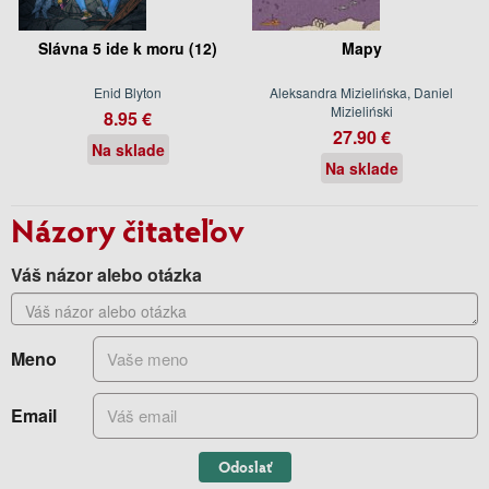
Slávna 5 ide k moru (12)
Mapy
Enid Blyton
Aleksandra Mizielińska, Daniel
Mizieliński
8.95 €
27.90 €
Na sklade
Na sklade
Názory čitateľov
Váš názor alebo otázka
Meno
Email
Odoslať