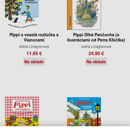
Pippi a veselá rozlúčka s
Pippi Dlhá Pančucha (s
Vianocami
ilustráciami od Petra Kľúčika)
Astrid Lindgrenová
Astrid Lindgrenová
11.95 €
24.90 €
Na sklade
Na sklade