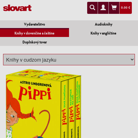
0.00 €
Vydavateľstvo
Audioknihy
Knihy v slovenčine a češtine
Knihy v angličtine
Doplnkový tovar