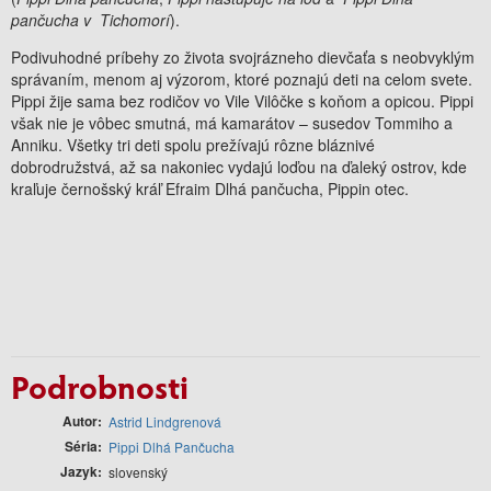
pančucha v Tichomorí
).
Podivuhodné príbehy zo života svojrázneho dievčaťa s neobvyklým
správaním, menom aj výzorom, ktoré poznajú deti na celom svete.
Pippi žije sama bez rodičov vo Vile Vilôčke s koňom a opicou. Pippi
však nie je vôbec smutná, má kamarátov – susedov Tommiho a
Anniku. Všetky tri deti spolu prežívajú rôzne bláznivé
dobrodružstvá, až sa nakoniec vydajú loďou na ďaleký ostrov, kde
kraľuje černošský kráľ Efraim Dlhá pančucha, Pippin otec.
Podrobnosti
Autor
Astrid Lindgrenová
Séria
Pippi Dlhá Pančucha
Jazyk
slovenský