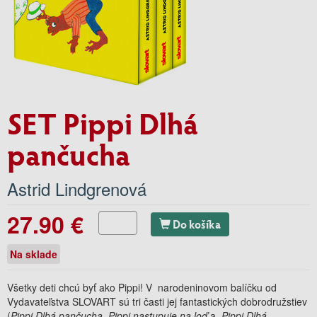
SET Pippi Dlhá
pančucha
Astrid Lindgrenová
27.90 €
Do košíka
Na sklade
Všetky deti chcú byť ako Pippi! V narodeninovom balíčku od
Vydavateľstva SLOVART sú tri časti jej fantastických dobrodružstiev
(
Pippi Dlhá pančucha
,
Pippi nastupuje na loď
a
Pippi Dlhá