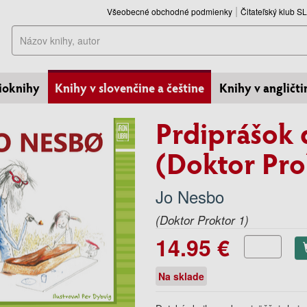
Všeobecné obchodné podmienky
Čitateľský klub 
Hľadať
ioknihy
Knihy v slovenčine a češtine
Knihy v angličti
Prdiprášok 
(Doktor Pro
Jo Nesbo
(Doktor Proktor 1)
14.95 €
Na sklade