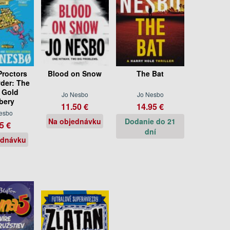
Proctors
Blood on Snow
The Bat
der: The
 Gold
Jo Nesbo
Jo Nesbo
bery
11.50 €
14.95 €
esbo
Na objednávku
Dodanie do 21
5 €
dní
ednávku