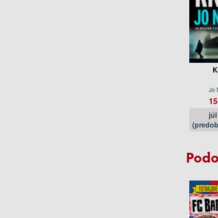
K
Jo
15
jú
(predob
Podo