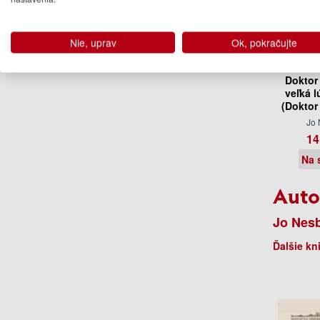
Nie, uprav
Ok, pokračujte
Doktor
veľká l
(Doktor
Jo
14
Na 
Auto
Jo Nes
Ďalšie kn