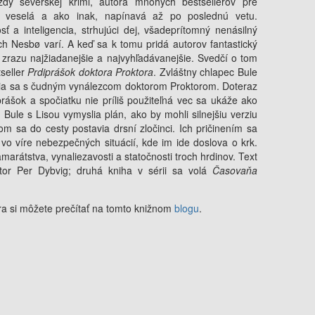
zdy severskej krimi, autora mnohých bestsellerov pre
, veselá a ako inak, napínavá až po poslednú vetu.
ť a inteligencia, strhujúci dej, všadeprítomný nenásilný
ých Nesbø varí. A keď sa k tomu pridá autorov fantastický
ú zrazu najžiadanejšie a najvyhľadávanejšie. Svedčí o tom
tseller
Prdiprášok doktora Proktora
. Zvláštny chlapec Bule
elia sa s čudným vynálezcom doktorom Proktorom. Doteraz
rášok a spočiatku nie príliš použiteľná vec sa ukáže ako
 Bule s Lisou vymyslia plán, ako by mohli silnejšiu verziu
 sa do cesty postavia drsní zločinci. Ich pričinením sa
 vo víre nebezpečných situácií, kde im ide doslova o krk.
marátstva, vynaliezavosti a statočnosti troch hrdinov. Text
rátor Per Dybvig; druhá kniha v sérii sa volá
Časovaňa
ra si môžete prečítať na tomto knižnom
blogu
.