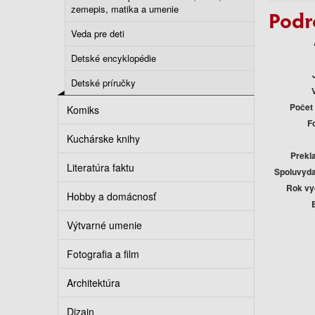
zemepis, matika a umenie
Podr
Veda pre deti
Detské encyklopédie
Detské príručky
Počet 
Komiks
F
Kuchárske knihy
Prekl
Literatúra faktu
Spoluvyda
Rok vy
Hobby a domácnosť
Výtvarné umenie
Fotografia a film
Architektúra
Dizajn