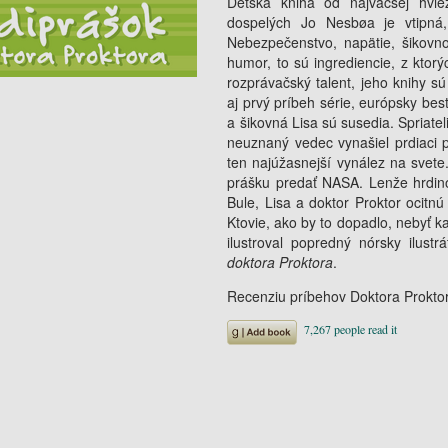
Detská kniha od najväčšej hvie
dospelých Jo Nesbøa je vtipná
Nebezpečenstvo, napätie, šikovnos
humor, to sú ingrediencie, z ktor
rozprávačský talent, jeho knihy s
aj prvý príbeh série, európsky bes
a šikovná Lisa sú susedia. Spriat
neuznaný vedec vynašiel prdiaci p
ten najúžasnejší vynález na svete.
prášku predať NASA. Lenže hrdinom
Bule, Lisa a doktor Proktor ocitnú
Ktovie, ako by to dopadlo, nebyť ka
ilustroval popredný nórsky ilust
doktora Proktora
.
Recenziu príbehov Doktora Prokto