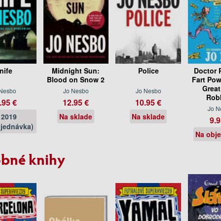
nife
Midnight Sun:
Police
Doctor 
Blood on Snow 2
Fart Pow
Great
 Nesbo
Jo Nesbo
Jo Nesbo
Rob
.95 €
12.95 €
10.95 €
Jo N
l 2019
Na sklade
Na sklade
9.9
jednávka)
Na obj
bné knihy