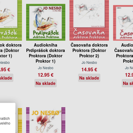
šok doktora
Audiokniha
Časovaňa doktora
Audio
ra (Doktor
Prdiprášok doktora
Proktora (Doktor
Časovaňa
ktor 1)
Proktora (Doktor
Proktor 2)
Proktora
Proktor 1)
Prokt
 Nesbo
Jo Nesbo
Jo Nesbo
Jo N
.95 €
14.95 €
12.95 €
12.
sklade
Na sklade
Na sklade
Na s
našich
velého