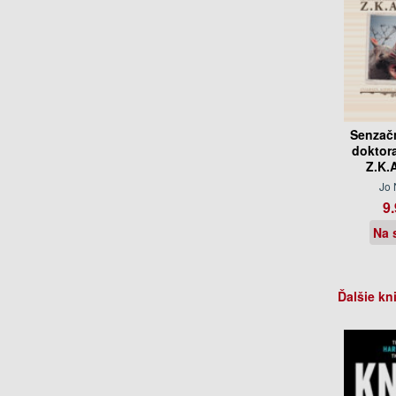
Senzačn
doktor
Z.K.
Jo
9.
Na 
Ďalšie kn