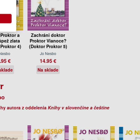
 Proktor a
Zachráni doktor
úpež zlata
Proktor Vianoce?
 Proktor 4)
(Doktor Proktor 5)
 Nesbo
Jo Nesbo
.95 €
14.95 €
sklade
Na sklade
r
bo
ihy autora z oddelenia
Knihy v slovenčine a češtine