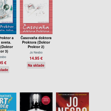
roktor a
Časovaňa doktora
 sveta.
Proktora (Doktor
(Doktor
Proktor 2)
or 3)
Jo Nesbo
esbo
14.95 €
95 €
Na sklade
klade