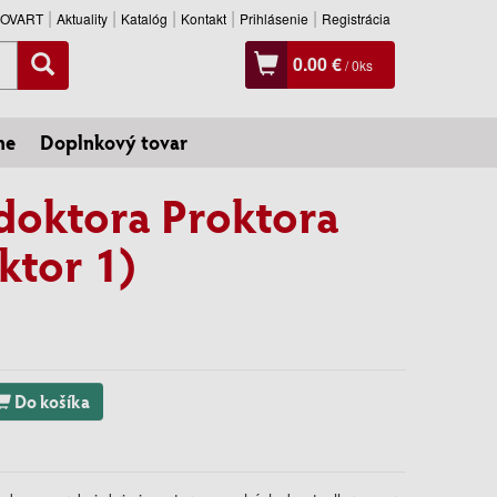
SLOVART
Aktuality
Katalóg
Kontakt
Prihlásenie
Registrácia
0.00 €
/
0
ks
ne
Doplnkový tovar
doktora Proktora
ktor 1)
Do košíka