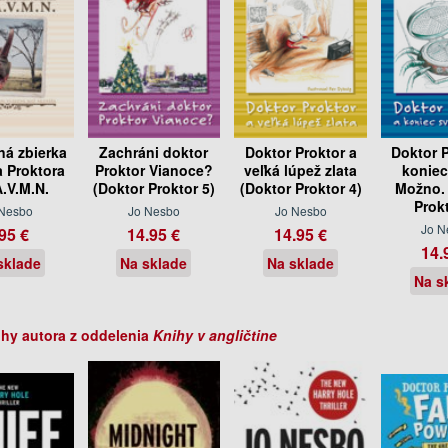
á zbierka
Zachráni doktor
Doktor Proktor a
Doktor P
a Proktora
Proktor Vianoce?
veľká lúpež zlata
koniec
A.V.M.N.
(Doktor Proktor 5)
(Doktor Proktor 4)
Možno. 
Prokt
 Nesbo
Jo Nesbo
Jo Nesbo
Jo N
95 €
14.95 €
14.95 €
14.
sklade
Na sklade
Na sklade
Na s
ihy autora z oddelenia
Knihy v angličtine