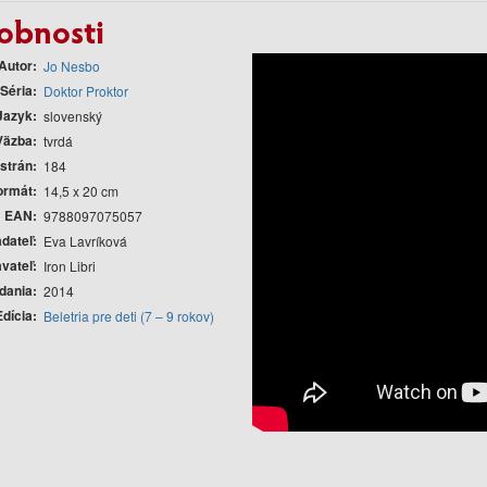
obnosti
Autor
Jo Nesbo
Séria
Doktor Proktor
Jazyk
slovenský
Väzba
tvrdá
strán
184
ormát
14,5 x 20 cm
EAN
9788097075057
adateľ
Eva Lavríková
vateľ
Iron Libri
dania
2014
Edícia
Beletria pre deti (7 – 9 rokov)