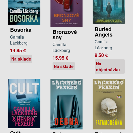
Buried
Bosorka
Bronzové
Angels
sny
Camilla
Camilla
Läckberg
Camilla
Läckberg
14.95 €
Läckberg
9.50 €
15.95 €
Na sklade
Na
Na sklade
objednávku