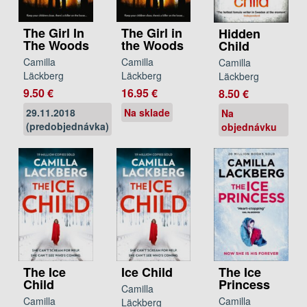
The Girl In
The Girl in
Hidden
The Woods
the Woods
Child
Camilla
Camilla
Camilla
Läckberg
Läckberg
Läckberg
9.50 €
16.95 €
8.50 €
29.11.2018
Na sklade
Na
(predobjednávka)
objednávku
The Ice
Ice Child
The Ice
Child
Princess
Camilla
Camilla
Camilla
Läckberg