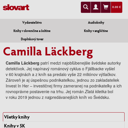
0.00 €
Vydavateľstvo
Audioknihy
Knihy v slovenčine a češtine
Knihy v angličtine
Doplnkový tovar
Camilla Läckberg
Camilla Läckberg
patrí medzi najobľúbenejšie švédske autorky
detektívok. Jej napínavý románový cyklus o Fjällbacke vyšiel
v 60 krajinách a z kníh sa predalo vyše 22 miliónov výtlačkov.
Zároveň je aj úspešnou podnikateľkou, jednou zo zakladateliek
Invest In Her – investičnej firmy zameranej na podnikateľky a ich
rovnoprávne postavenie na trhu. Jej román
Zlatá klietka
bol
v roku 2019 jednou z najpredávanejších kníh vo Švédsku.
Všetky knihy
Knihy v SK