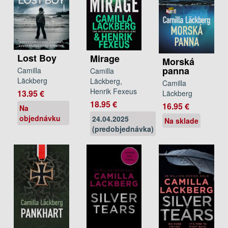
Lost Boy
Mirage
Morská
panna
Camilla
Camilla
Läckberg
Läckberg,
Camilla
Henrik Fexeus
13.95 €
Läckberg
18.95 €
16.95 €
Na
objednávku
24.04.2025
Na sklade
(predobjednávka)