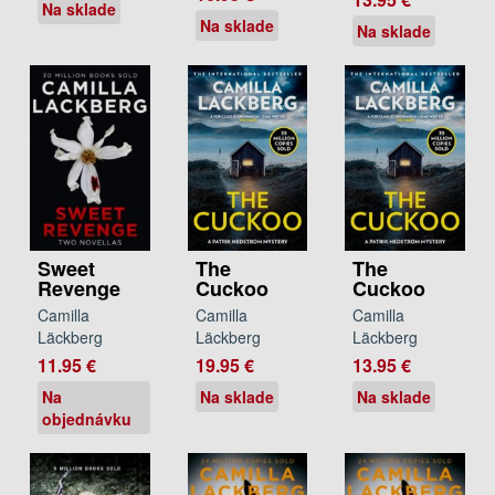
Na sklade
Na sklade
Na sklade
Sweet
The
The
Revenge
Cuckoo
Cuckoo
Camilla
Camilla
Camilla
Läckberg
Läckberg
Läckberg
11.95 €
19.95 €
13.95 €
Na
Na sklade
Na sklade
objednávku