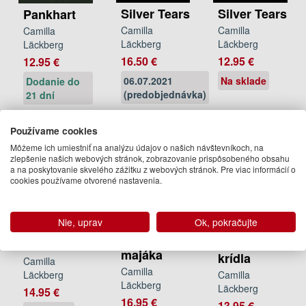
Silver Tears
Silver Tears
Pankhart
Camilla
Camilla
Camilla
Läckberg
Läckberg
Läckberg
16.50 €
12.95 €
12.95 €
06.07.2021
Na sklade
Dodanie do
(predobjednávka)
21 dní
Používame cookies
Môžeme ich umiestniť na analýzu údajov o našich návštevníkoch, na
zlepšenie našich webových stránok, zobrazovanie prispôsobeného obsahu
a na poskytovanie skvelého zážitku z webových stránok. Pre viac informácií o
cookies používame otvorené nastavenia.
Nie, uprav
Ok, pokračujte
Strážca
Smoliar
Strieborné
majáka
krídla
Camilla
Camilla
Läckberg
Camilla
Läckberg
Läckberg
14.95 €
16.95 €
13.95 €