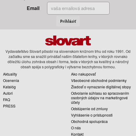
Email
Prihlásiť
Vydavateľstvo Slovart pôsobí na slovenskom knižnom trhu od roku 1991. Od
začiatku sme sa snažili prinášať našim čitateľom knihy, v ktorých rovnako
dôležitú úlohu zohráva obsah i forma, teda v ktorých sa kvalitný a náročný
obsah spája s polygraficky i výtvarne bezchybnou formou.
Aktuality
Ako nakupovať
Ocenenia
Všeobecné obchodné podmienky
Katalóg
Žiadosť o vymazanie digitálnej stopy
Autori
Odvolanie súhlasu so spracovaním
osobných údajov na marketingové
FAQ
účely
PRESS
Odstúpenie od zmluvy
Vyhlásenie o prístupnosti
Obchodná spolupráca
O nás
Kontakt