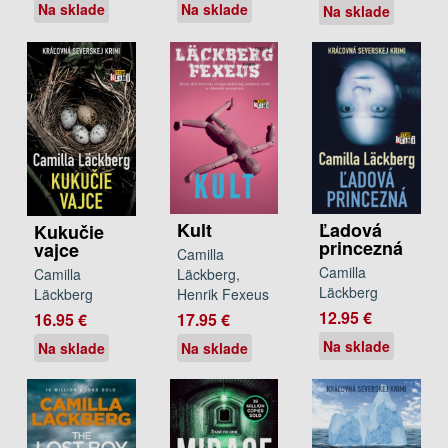
Na sklade
Na sklade
Na sklade
Kult
Ľadová
Kukučie
princezná
vajce
Camilla
Camilla
Läckberg,
Camilla
Läckberg
Henrik Fexeus
Läckberg
12.95 €
17.95 €
16.95 €
Na sklade
Na sklade
Na sklade