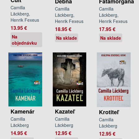
Cult
Debna
Fatamorgána
Camilla
Camilla
Camilla
Läckberg,
Läckberg,
Läckberg,
Henrik Fexeus
Henrik Fexeus
Henrik Fexeus
13.95 €
18.95 €
17.95 €
Na
Na sklade
Na sklade
objednávku
Kamenár
Kazateľ
Krotiteľ
Camilla
Camilla
Camilla
Läckberg
Läckberg
Läckberg
14.95 €
12.95 €
12.95 €