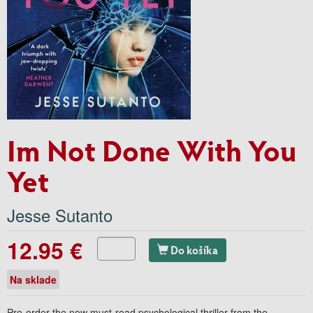
Im Not Done With You
Yet
Jesse Sutanto
12.95 €
Do košíka
Na sklade
Pre-order the new must-read psychological thriller from the