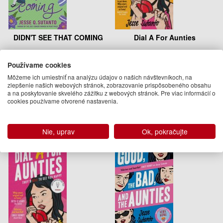
DIDN'T SEE THAT COMING
Dial A For Aunties
Jesse Sutanto
Jesse Sutanto
Používame cookies
12.95 €
15.95 €
Môžeme ich umiestniť na analýzu údajov o našich návštevníkoch, na
Na sklade
29.04.2021
zlepšenie našich webových stránok, zobrazovanie prispôsobeného obsahu
(predobjednávka)
a na poskytovanie skvelého zážitku z webových stránok. Pre viac informácií o
cookies používame otvorené nastavenia.
Nie, uprav
Ok, pokračujte