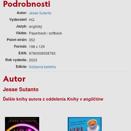
Podrobnosti
Autor
Jesse Sutanto
Vydavateľ
HQ
Jazyk
anglický
Väzba
Paperback / softback
Počet strán
352
Formát
198 x 129
EAN
9780008558765
Rok vydania
2023
Edícia
Súčasná beletria
Autor
Jesse Sutanto
Ďalšie knihy autora z oddelenia
Knihy v angličtine