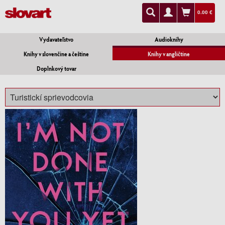
0.00 €
Vydavateľstvo
Audioknihy
Knihy v slovenčine a češtine
Knihy v angličtine
Doplnkový tovar