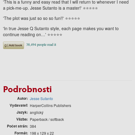
'This is a funny and easy read that I will return to whenever I need
a pick-me-up. Jesse Sutanto is a master!' ⭐⭐⭐⭐⭐
'The plot was just so so so fun!!' ⭐⭐⭐⭐⭐
'In true Jesse Q Sutanto style, each page makes you want to
continue reading on…' ⭐⭐⭐⭐⭐
Podrobnosti
Autor
Jesse Sutanto
Vydavateľ
HarperCollins Publishers
Jazyk
anglický
Väzba
Paperback / softback
Počet strán
384
Formát
198 x 129 x 22