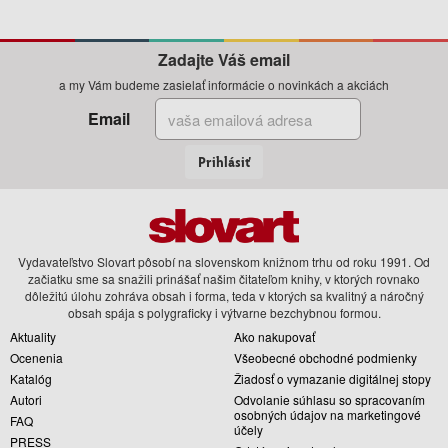
Zadajte Váš email
a my Vám budeme zasielať informácie o novinkách a akciách
Email
Prihlásiť
Vydavateľstvo Slovart pôsobí na slovenskom knižnom trhu od roku 1991. Od
začiatku sme sa snažili prinášať našim čitateľom knihy, v ktorých rovnako
dôležitú úlohu zohráva obsah i forma, teda v ktorých sa kvalitný a náročný
obsah spája s polygraficky i výtvarne bezchybnou formou.
Aktuality
Ako nakupovať
Ocenenia
Všeobecné obchodné podmienky
Katalóg
Žiadosť o vymazanie digitálnej stopy
Autori
Odvolanie súhlasu so spracovaním
osobných údajov na marketingové
FAQ
účely
PRESS