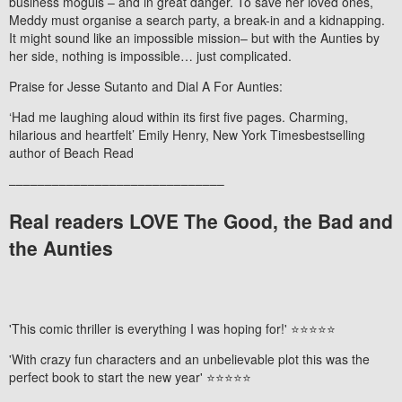
business moguls – and in great danger. To save her loved ones,
Meddy must organise a search party, a break-in and a kidnapping.
It might sound like an impossible mission– but with the Aunties by
her side, nothing is impossible… just complicated.
Praise for Jesse Sutanto and
Dial A For Aunties
:
‘Had me laughing aloud within its first five pages. Charming,
hilarious and heartfelt’
Emily Henry,
New York Times
bestselling
author of
Beach Read
––––––––––––––––––––––––––––––
Real readers LOVE The Good, the Bad and
the Aunties
'This comic thriller is everything I was hoping for!' ⭐⭐⭐⭐⭐
'With crazy fun characters and an unbelievable plot this was the
perfect book to start the new year' ⭐⭐⭐⭐⭐