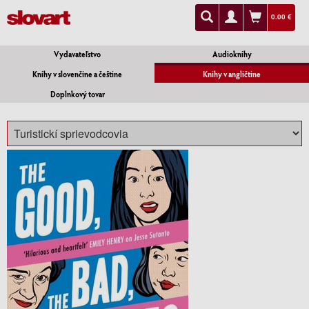
0.00 €
Vydavateľstvo
Audioknihy
Knihy v slovenčine a češtine
Knihy v angličtine
Doplnkový tovar