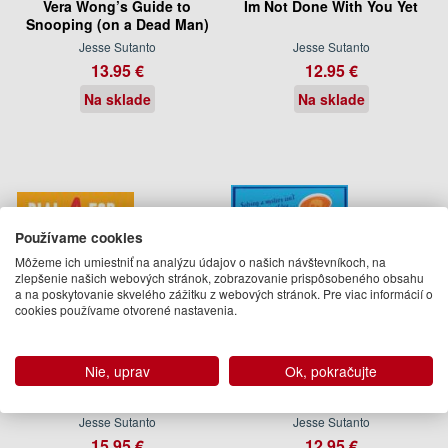
Vera Wong’s Guide to
Im Not Done With You Yet
Snooping (on a Dead Man)
Jesse Sutanto
Jesse Sutanto
13.95 €
12.95 €
Na sklade
Na sklade
Používame cookies
Môžeme ich umiestniť na analýzu údajov o našich návštevníkoch, na
zlepšenie našich webových stránok, zobrazovanie prispôsobeného obsahu
a na poskytovanie skvelého zážitku z webových stránok. Pre viac informácií o
cookies používame otvorené nastavenia.
Nie, uprav
Ok, pokračujte
Dial A For Aunties
Vera Wong's Unsolicited
Advice for Murderers
Jesse Sutanto
Jesse Sutanto
15.95 €
12.95 €