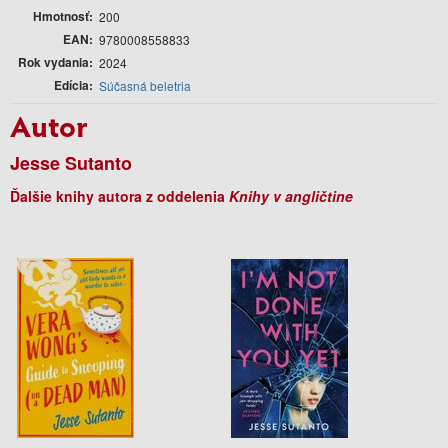
Hmotnosť
200
EAN
9780008558833
Rok vydania
2024
Edícia
Súčasná beletria
Autor
Jesse Sutanto
Ďalšie knihy autora z oddelenia
Knihy v angličtine