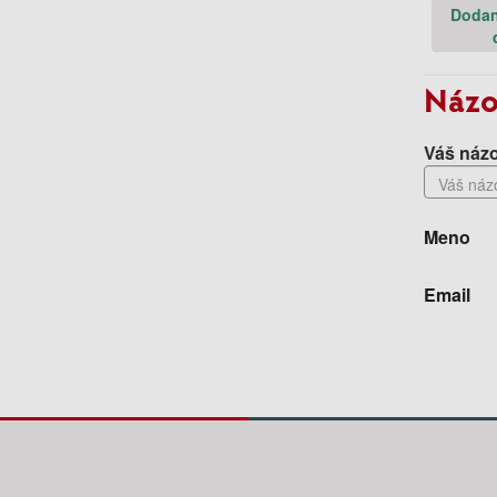
Dodan
Názo
Váš názo
Meno
Email