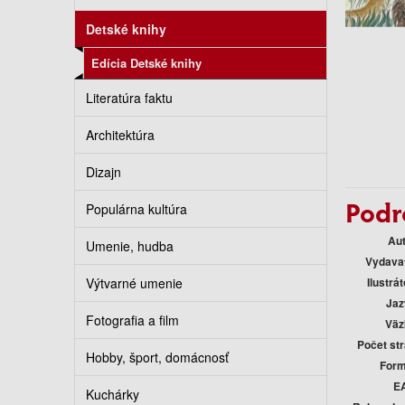
Detské knihy
Edícia Detské knihy
Literatúra faktu
Architektúra
Dizajn
Podr
Populárna kultúra
Au
Umenie, hudba
Vydava
Výtvarné umenie
Ilustrát
Jaz
Fotografia a film
Väz
Počet st
Hobby, šport, domácnosť
Form
E
Kuchárky