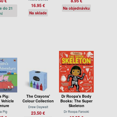
50 €
8.95 €
16.95 €
e do 21
Na objednávku
Na sklade
ní
 Pig:
The Crayons'
Dr Roopa's Body
 Vehicle
Colour Collection
Books: The Super
nture
Skeleton
Drew Daywalt
a Pig
Dr Roopa Farooki
23.50 €