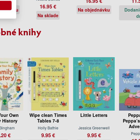
.50 €
16.95 €
11.
16.95 €
jednávku
Na objednávku
Dodani
Na sklade
d
bné knihy
Your Own
Wipe clean Times
Little Letters
Peppa
y History
Tables 7-8
Peppa’s
Adve
 Bingham
Holly Bathie
Jessica Greenwell
Pepp
.20 €
9.95 €
9.95 €