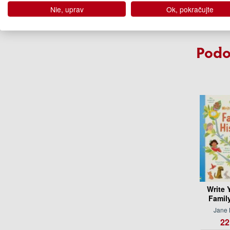
11
Nie, uprav
Ok, pokračujte
Na ob
Podo
Write 
Famil
Jane
22