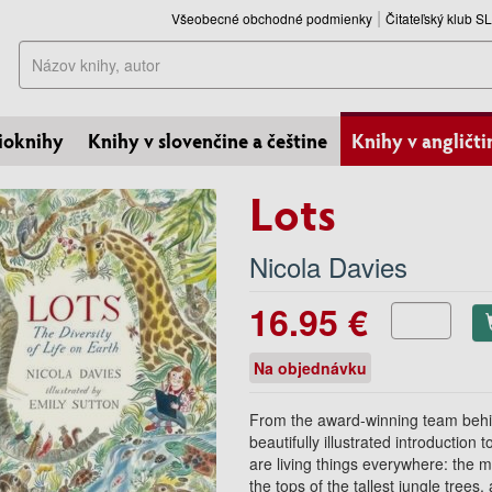
Všeobecné obchodné podmienky
Čitateľský klub 
Hľadať
ioknihy
Knihy v slovenčine a češtine
Knihy v angličti
Lots
Nicola Davies
16.95 €
Na objednávku
From the award-winning team behin
beautifully illustrated introduction
are living things everywhere: the 
the tops of the tallest jungle trees