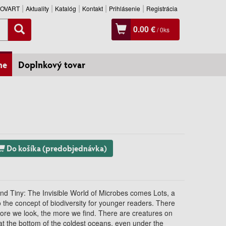
SLOVART
Aktuality
Katalóg
Kontakt
Prihlásenie
Registrácia
0.00 €
/
0
ks
ne
Doplnkový tovar
Do košíka (predobjednávka)
d Tiny: The Invisible World of Microbes comes Lots, a
 to the concept of biodiversity for younger readers. There
more we look, the more we find. There are creatures on
, at the bottom of the coldest oceans, even under the