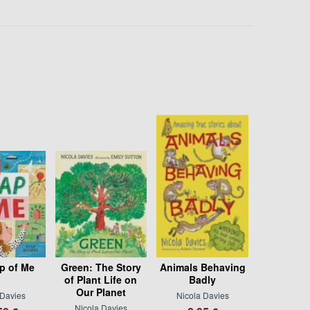
p of Me
Green: The Story
Animals Behaving
of Plant Life on
Badly
Our Planet
 Davies
Nicola Davies
Nicola Davies