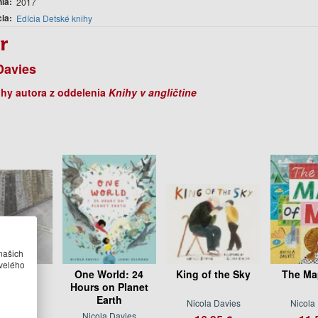
nia
2017
cia
Edícia Detské knihy
r
Davies
ihy autora z oddelenia
Knihy v angličtine
našich
velého
ast
One World: 24
King of the Sky
The Ma
Hours on Planet
Earth
a Davies
Nicola Davies
Nicola
Nicola Davies