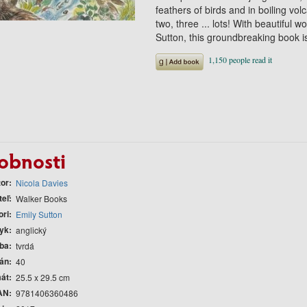
feathers of birds and in boiling vo
two, three ... lots! With beautiful 
Sutton, this groundbreaking book is
obnosti
tor
Nicola Davies
teľ
Walker Books
ori
Emily Sutton
yk
anglický
ba
tvrdá
rán
40
át
25.5 x 29.5 cm
AN
9781406360486