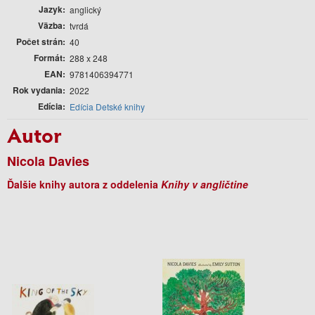
Jazyk
anglický
Väzba
tvrdá
Počet strán
40
Formát
288 x 248
EAN
9781406394771
Rok vydania
2022
Edícia
Edícia Detské knihy
Autor
Nicola Davies
Ďalšie knihy autora z oddelenia
Knihy v angličtine