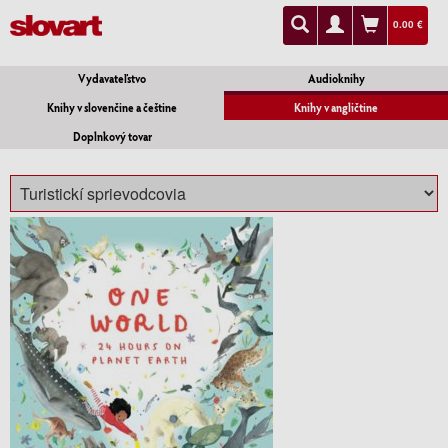
0.00 €
Vydavateľstvo
Audioknihy
Knihy v slovenčine a češtine
Knihy v angličtine
Doplnkový tovar