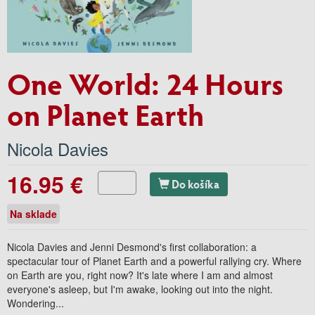
One World: 24 Hours
on Planet Earth
Nicola Davies
16.95 €
Do košíka
Na sklade
Nicola Davies and Jenni Desmond's first collaboration: a
spectacular tour of Planet Earth and a powerful rallying cry. Where
on Earth are you, right now? It's late where I am and almost
everyone's asleep, but I'm awake, looking out into the night.
Wondering...