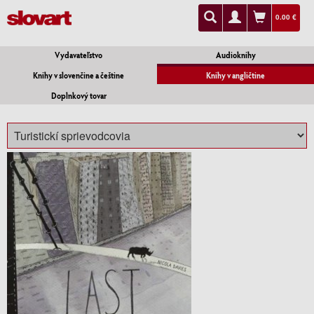
0.00 €
Vydavateľstvo
Audioknihy
Knihy v slovenčine a češtine
Knihy v angličtine
Doplnkový tovar