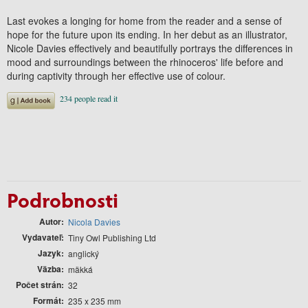
Last evokes a longing for home from the reader and a sense of
hope for the future upon its ending. In her debut as an illustrator,
Nicole Davies effectively and beautifully portrays the differences in
mood and surroundings between the rhinoceros' life before and
during captivity through her effective use of colour.
Podrobnosti
Autor
Nicola Davies
Vydavateľ
Tiny Owl Publishing Ltd
Jazyk
anglický
Väzba
mäkká
Počet strán
32
Formát
235 x 235 mm