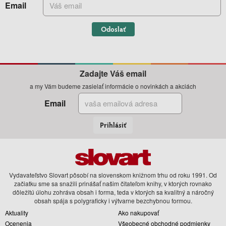
Email
Odoslať
Zadajte Váš email
a my Vám budeme zasielať informácie o novinkách a akciách
Email
Prihlásiť
Vydavateľstvo Slovart pôsobí na slovenskom knižnom trhu od roku 1991. Od
začiatku sme sa snažili prinášať našim čitateľom knihy, v ktorých rovnako
dôležitú úlohu zohráva obsah i forma, teda v ktorých sa kvalitný a náročný
obsah spája s polygraficky i výtvarne bezchybnou formou.
Aktuality
Ako nakupovať
Ocenenia
Všeobecné obchodné podmienky