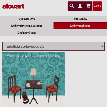
0.00 €
Vydavateľstvo
Audioknihy
Knihy v slovenčine a češtine
Knihy v angličtine
Doplnkový tovar