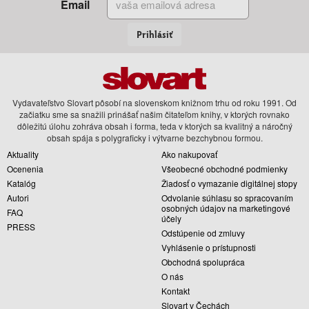
Email
Prihlásiť
Vydavateľstvo Slovart pôsobí na slovenskom knižnom trhu od roku 1991. Od
začiatku sme sa snažili prinášať našim čitateľom knihy, v ktorých rovnako
dôležitú úlohu zohráva obsah i forma, teda v ktorých sa kvalitný a náročný
obsah spája s polygraficky i výtvarne bezchybnou formou.
Aktuality
Ako nakupovať
Ocenenia
Všeobecné obchodné podmienky
Katalóg
Žiadosť o vymazanie digitálnej stopy
Autori
Odvolanie súhlasu so spracovaním
osobných údajov na marketingové
FAQ
účely
PRESS
Odstúpenie od zmluvy
Vyhlásenie o prístupnosti
Obchodná spolupráca
O nás
Kontakt
Slovart v Čechách