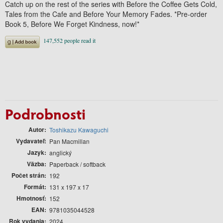
Catch up on the rest of the series with Before the Coffee Gets Cold,
Tales from the Cafe and Before Your Memory Fades. *Pre-order
Book 5, Before We Forget Kindness, now!*
Podrobnosti
Autor
Toshikazu Kawaguchi
Vydavateľ
Pan Macmillan
Jazyk
anglický
Väzba
Paperback / softback
Počet strán
192
Formát
131 x 197 x 17
Hmotnosť
152
EAN
9781035044528
Rok vydania
2024