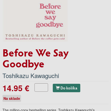
Before We Say
Goodbye
Toshikazu Kawaguchi
14.95 €
Do košíka
Na sklade
The million-copy bestselling series. Toshikazu Kawaguchi’s