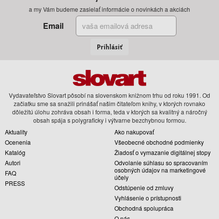
a my Vám budeme zasielať informácie o novinkách a akciách
Email
Prihlásiť
Vydavateľstvo Slovart pôsobí na slovenskom knižnom trhu od roku 1991. Od
začiatku sme sa snažili prinášať našim čitateľom knihy, v ktorých rovnako
dôležitú úlohu zohráva obsah i forma, teda v ktorých sa kvalitný a náročný
obsah spája s polygraficky i výtvarne bezchybnou formou.
Aktuality
Ako nakupovať
Ocenenia
Všeobecné obchodné podmienky
Katalóg
Žiadosť o vymazanie digitálnej stopy
Autori
Odvolanie súhlasu so spracovaním
osobných údajov na marketingové
FAQ
účely
PRESS
Odstúpenie od zmluvy
Vyhlásenie o prístupnosti
Obchodná spolupráca
O nás