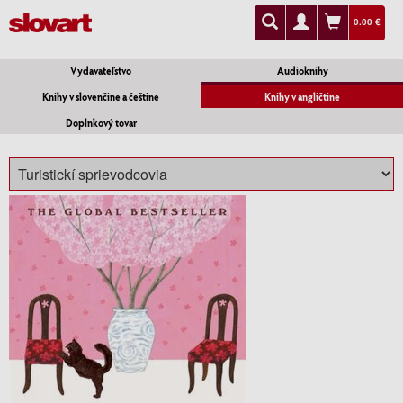
0.00 €
Vydavateľstvo
Audioknihy
Knihy v slovenčine a češtine
Knihy v angličtine
Doplnkový tovar