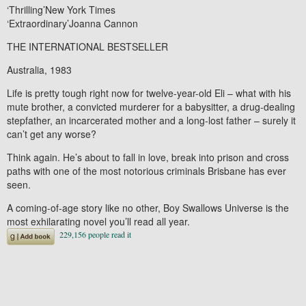
‘Thrilling’
New York Times
‘Extraordinary’
Joanna Cannon
THE INTERNATIONAL BESTSELLER
Australia, 1983
Life is pretty tough right now for twelve-year-old Eli – what with his
mute brother, a convicted murderer for a babysitter, a drug-dealing
stepfather, an incarcerated mother and a long-lost father – surely it
can’t get any worse?
Think again. He’s about to fall in love, break into prison and cross
paths with one of the most notorious criminals Brisbane has ever
seen.
A coming-of-age story like no other,
Boy Swallows Universe
is the
most exhilarating novel you’ll read all year.