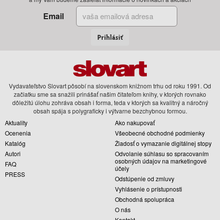
Email
Prihlásiť
Vydavateľstvo Slovart pôsobí na slovenskom knižnom trhu od roku 1991. Od
začiatku sme sa snažili prinášať našim čitateľom knihy, v ktorých rovnako
dôležitú úlohu zohráva obsah i forma, teda v ktorých sa kvalitný a náročný
obsah spája s polygraficky i výtvarne bezchybnou formou.
Aktuality
Ako nakupovať
Ocenenia
Všeobecné obchodné podmienky
Katalóg
Žiadosť o vymazanie digitálnej stopy
Autori
Odvolanie súhlasu so spracovaním
osobných údajov na marketingové
FAQ
účely
PRESS
Odstúpenie od zmluvy
Vyhlásenie o prístupnosti
Obchodná spolupráca
O nás
Kontakt