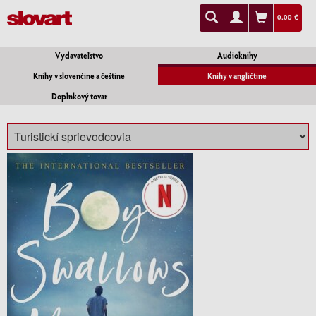
0.00 €
Vydavateľstvo
Audioknihy
Knihy v slovenčine a češtine
Knihy v angličtine
Doplnkový tovar