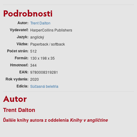
Podrobnosti
Autor
Trent Dalton
Vydavateľ
HarperCollins Publishers
Jazyk
anglický
Väzba
Paperback / softback
Počet strán
512
Formát
130 x 198 x 35
Hmotnosť
344
EAN
9780008319281
Rok vydania
2020
Edícia
Súčasná beletria
Autor
Trent Dalton
Ďalšie knihy autora z oddelenia
Knihy v angličtine