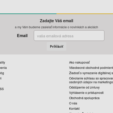
Zadajte Váš email
a my Vám budeme zasielať informácie o novinkách a akciách
Email
Prihlásiť
lity
Ako nakupovať
nenia
Všeobecné obchodné podmien
lóg
Žiadosť o vymazanie digitálnej 
ri
Odvolanie súhlasu so spracova
osobných údajov na marketingo
Odstúpenie od zmluvy
SS
Vyhlásenie o prístupnosti
Obchodná spolupráca
O nás
Kontakt