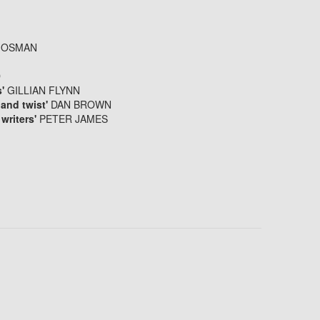
 OSMAN
M
D
s'
GILLIAN FLYNN
 and twist'
DAN BROWN
 writers'
PETER JAMES