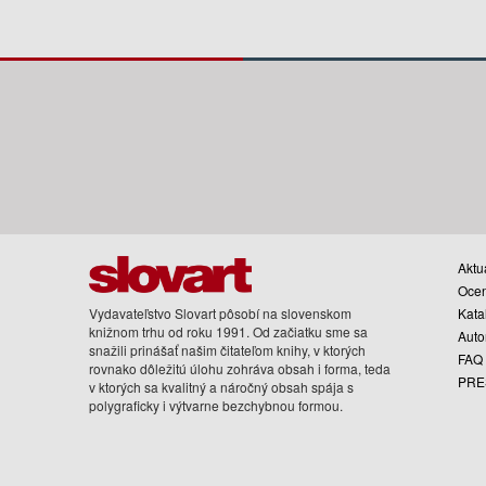
Aktua
Oce
Vydavateľstvo Slovart pôsobí na slovenskom
Kata
knižnom trhu od roku 1991. Od začiatku sme sa
Auto
snažili prinášať našim čitateľom knihy, v ktorých
FAQ
rovnako dôležitú úlohu zohráva obsah i forma, teda
PRE
v ktorých sa kvalitný a náročný obsah spája s
polygraficky i výtvarne bezchybnou formou.