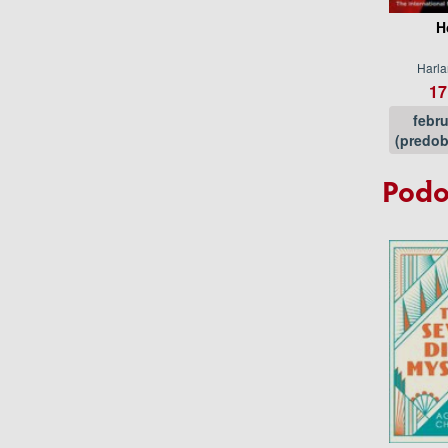
H
Harl
17
febr
(predob
Podo