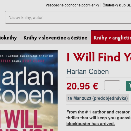
Všeobecné obchodné podmienky
Čitateľský klub 
Hľadať
ioknihy
Knihy v slovenčine a češtine
Knihy v angličti
I Will Find 
Harlan Coben
20.95 €
16 Mar 2023 (predobjednávka)
From the # 1 author and creator 
thriller that will keep you guess
blockbuster has arrived.
______________