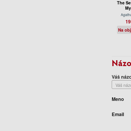
The Se
My
Agatha
19
Na ob
Názo
Váš názo
Meno
Email