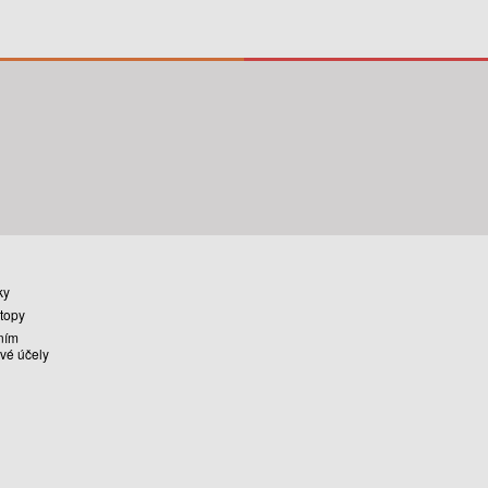
ky
stopy
ním
vé účely