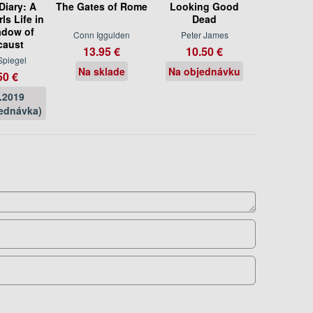
Diary: A
The Gates of Rome
Looking Good
ls Life in
Dead
adow of
Conn Iggulden
Peter James
caust
13.95 €
10.50 €
Spiegel
Na sklade
Na objednávku
50 €
.2019
ednávka)