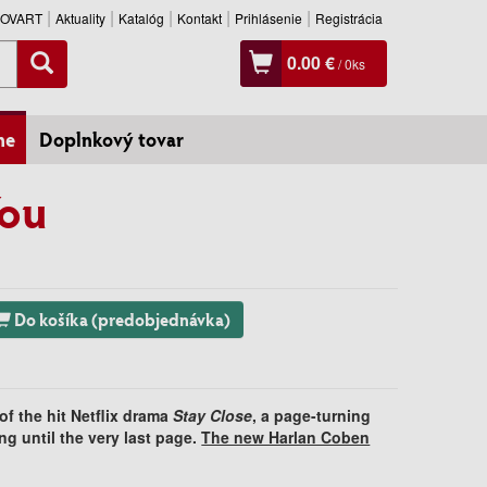
SLOVART
Aktuality
Katalóg
Kontakt
Prihlásenie
Registrácia
0.00 €
/
0
ks
ne
Doplnkový tovar
You
Do košíka (predobjednávka)
of the hit Netflix drama
Stay Close
, a page-turning
ing until the very last page.
The new Harlan Coben