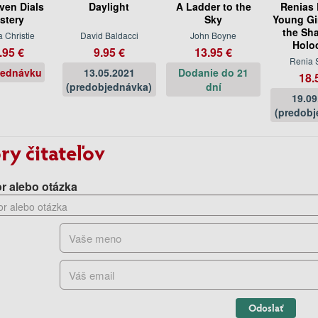
ven Dials
Daylight
A Ladder to the
Renias 
stery
Sky
Young Gir
the Sh
 Christie
David Baldacci
John Boyne
Holo
.95 €
9.95 €
13.95 €
Renia 
jednávku
13.05.2021
Dodanie do 21
18.
(predobjednávka)
dní
19.09
(predobj
ry čitateľov
r alebo otázka
Odoslať