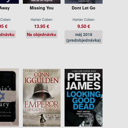
Away
Missing You
Dont Let Go
 Coben
Harlan Coben
Harlan Coben
95 €
13.95 €
9.50 €
ednávku
Na objednávku
máj 2018
(predobjednávka)