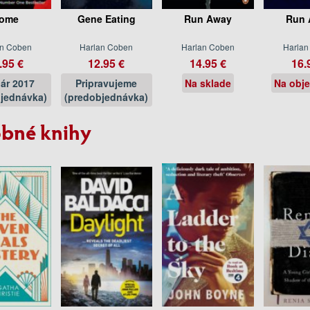
ome
Gene Eating
Run Away
Run 
an Coben
Harlan Coben
Harlan Coben
Harlan
.95 €
12.95 €
14.95 €
16.
uár 2017
Pripravujeme
Na sklade
Na obj
jednávka)
(predobjednávka)
bné knihy