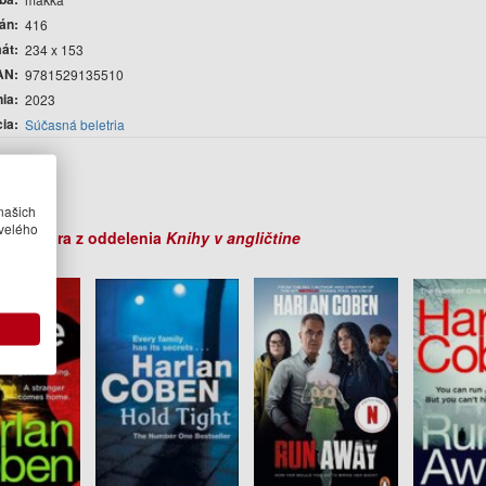
rán
416
át
234 x 153
AN
9781529135510
nia
2023
cia
Súčasná beletria
r
 Coben
našich
velého
ihy autora z oddelenia
Knihy v angličtine