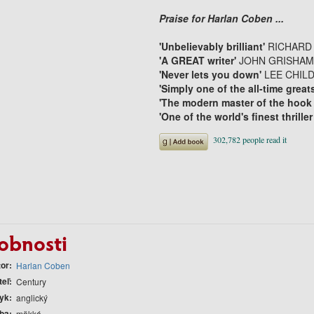
Praise for Harlan Coben ...
'Unbelievably brilliant'
RICHARD
'A GREAT writer'
JOHN GRISHA
'Never lets you down'
LEE CHIL
'Simply one of the all-time great
'The modern master of the hook
'One of the world's finest thriller
obnosti
tor
Harlan Coben
teľ
Century
yk
anglický
ba
mäkká