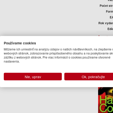
Počet st
Form
E
Rok vyda
Edí
Auto
Používame cookies
Harlan
Môžeme ich umiestniť na analýzu údajov o našich návštevníkoch, na zlepšenie 
webových stránok, zobrazovanie prispôsobeného obsahu a na poskytovanie sk
Ďalšie kn
zážitku z webových stránok. Pre viac informácií o cookies používame otvorené
nastavenia.
Nie, uprav
Ok, pokračujte