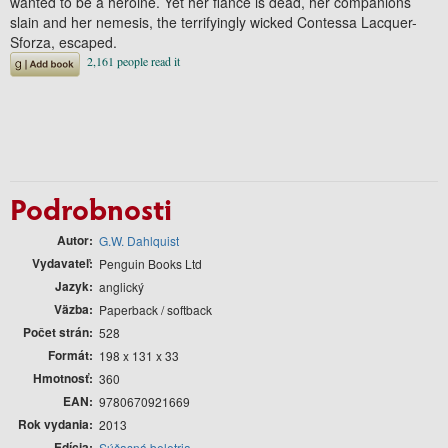
wanted to be a heroine. Yet her fiance is dead, her companions
slain and her nemesis, the terrifyingly wicked Contessa Lacquer-
Sforza, escaped.
Podrobnosti
Autor
G.W. Dahlquist
Vydavateľ
Penguin Books Ltd
Jazyk
anglický
Väzba
Paperback / softback
Počet strán
528
Formát
198 x 131 x 33
Hmotnosť
360
EAN
9780670921669
Rok vydania
2013
Edícia
Súčasná beletria