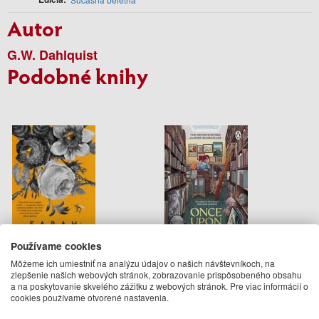
Autor
G.W. Dahlquist
Podobné knihy
Používame cookies
Môžeme ich umiestniť na analýzu údajov o našich návštevníkoch, na
Here is the Beehive
Once Upon a Tome
zlepšenie našich webových stránok, zobrazovanie prispôsobeného obsahu
a na poskytovanie skvelého zážitku z webových stránok. Pre viac informácií o
Sarah Crossan
Oliver Darkshire
cookies používame otvorené nastavenia.
12.50 €
13.95 €