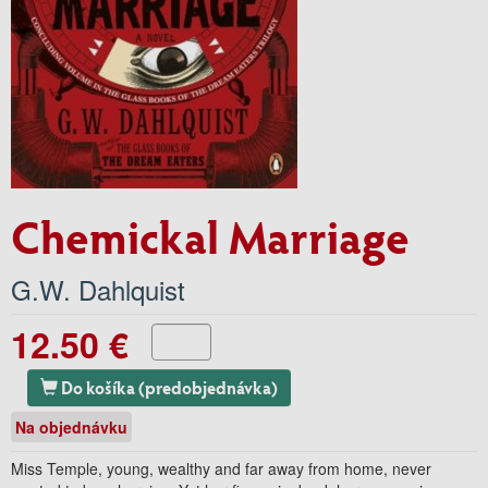
Chemickal Marriage
G.W. Dahlquist
12.50 €
Do košíka (predobjednávka)
Na objednávku
Miss Temple, young, wealthy and far away from home, never