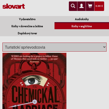
0.00 €
Vydavateľstvo
Audioknihy
Knihy v slovenčine a češtine
Knihy v angličtine
Doplnkový tovar