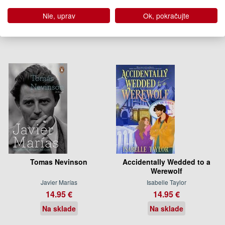
08.07.2021
07.09.2023
Nie, uprav
Ok, pokračujte
(predobjednávka)
(predobjednávka)
Tomas Nevinson
Accidentally Wedded to a
Werewolf
Javier Marías
Isabelle Taylor
14.95 €
14.95 €
Na sklade
Na sklade