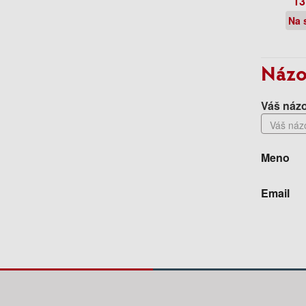
13
Na 
Názo
Váš názo
Meno
Email