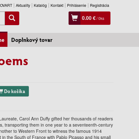
SLOVART
Aktuality
Katalóg
Kontakt
Prihlásenie
Registrácia
0.00 €
/
0
ks
ne
Doplnkový tovar
Poems
Do košíka
Laureate, Carol Ann Duffy gifted her thousands of readers
s, transporting them in one year to a seventeenth-century
another to Western Front to witness the famous 1914
ht in the South of France with Pablo Picasso and his small