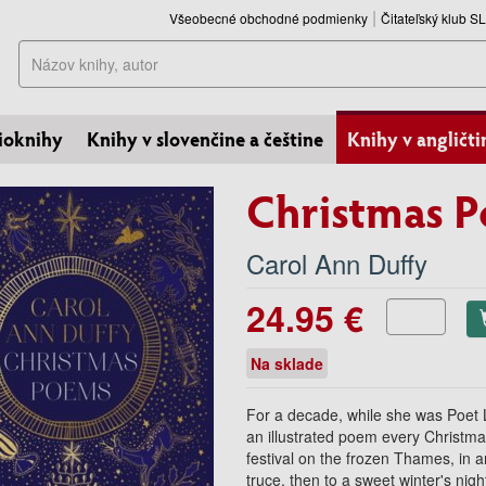
Všeobecné obchodné podmienky
Čitateľský klub 
Hľadať
ioknihy
Knihy v slovenčine a češtine
Knihy v angličti
Christmas 
Carol Ann Duffy
24.95 €
Na sklade
For a decade, while she was Poet 
an illustrated poem every Christma
festival on the frozen Thames, in 
truce, then to a sweet winter's nig