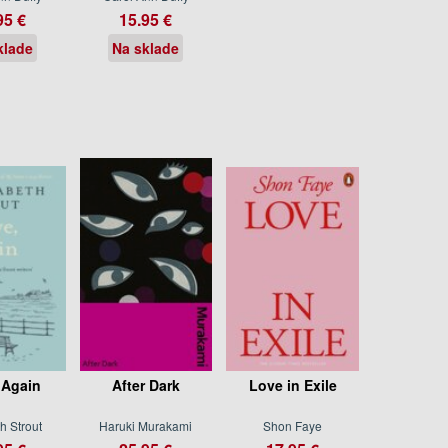
95 €
15.95 €
klade
Na sklade
 Again
After Dark
Love in Exile
h Strout
Haruki Murakami
Shon Faye