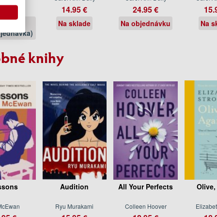
.50 €
14.95 €
24.95 €
15.
11.2017
Na sklade
Na objednávku
Na s
jednávka)
bné knihy
ssons
Audition
All Your Perfects
Olive,
 McEwan
Ryu Murakami
Colleen Hoover
Elizabet