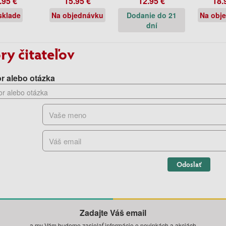
.95 €
15.95 €
12.95 €
18.
sklade
Na objednávku
Dodanie do 21
Na obj
dní
ry čitateľov
r alebo otázka
Odoslať
Zadajte Váš email
a my Vám budeme zasielať informácie o novinkách a akciách