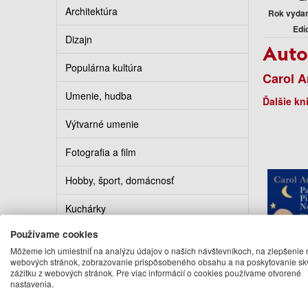
Architektúra
Rok vyda
Edí
Dizajn
Auto
Populárna kultúra
Carol A
Umenie, hudba
Ďalšie kn
Výtvarné umenie
Fotografia a film
Hobby, šport, domácnosť
Kuchárky
Používame cookies
Erotika
Môžeme ich umiestniť na analýzu údajov o našich návštevníkoch, na zlepšenie 
webových stránok, zobrazovanie prispôsobeného obsahu a na poskytovanie sk
Kalendáre, diáre, pohľadnice
zážitku z webových stránok. Pre viac informácií o cookies používame otvorené
Pablo 
nastavenia.
N
Turistickí sprievodcovia
Carol 