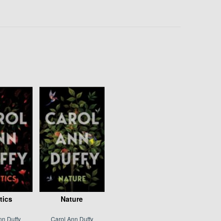
tics
Nature
nn Duffy
Carol Ann Duffy