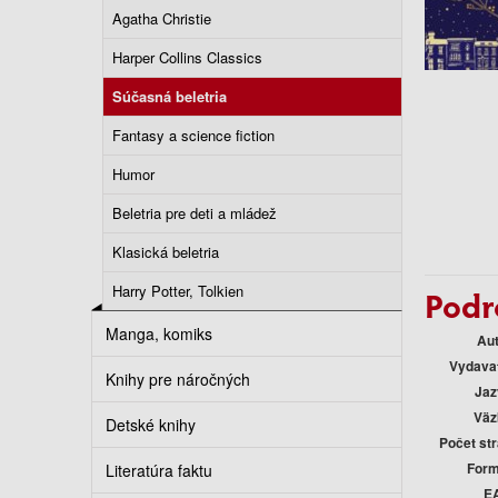
Agatha Christie
Harper Collins Classics
Súčasná beletria
Fantasy a science fiction
Humor
Beletria pre deti a mládež
Klasická beletria
Harry Potter, Tolkien
Podr
Manga, komiks
Au
Vydava
Knihy pre náročných
Jaz
Väz
Detské knihy
Počet st
Form
Literatúra faktu
E