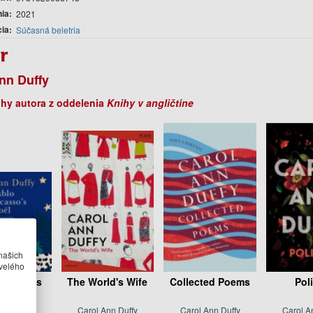
nia
2021
cia
Súčasná beletria
r
nn Duffy
ihy autora z oddelenia
Knihy v angličtine
našich
velého
Picassos
The World's Wife
Collected Poems
Poli
oel
Ann Duffy
Carol Ann Duffy
Carol Ann Duffy
Carol A