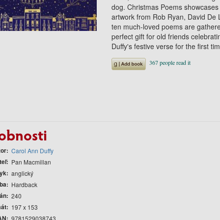
dog. Christmas Poems showcases Du
artwork from Rob Ryan, David De 
ten much-loved poems are gathered
perfect gift for old friends celebra
Duffy's festive verse for the first ti
obnosti
tor
Carol Ann Duffy
teľ
Pan Macmillan
yk
anglický
ba
Hardback
rán
240
át
197 x 153
AN
9781529038743