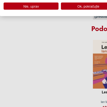
11
Nie, uprav
Ok, pokračujte
02.
(predob
Podo
Le
Ian