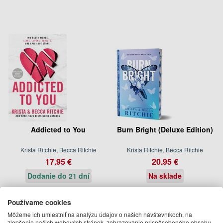
Addicted to You
Burn Bright (Deluxe Edition)
Krista Ritchie, Becca Ritchie
Krista Ritchie, Becca Ritchie
17.95 €
20.95 €
Dodanie do 21 dní
Na sklade
Becca Ritchie
Používame cookies
Môžeme ich umiestniť na analýzu údajov o našich návštevníkoch, na
Ďalšie knihy autora z oddelenia
Knihy v angličtine
zlepšenie našich webových stránok, zobrazovanie prispôsobeného obsahu