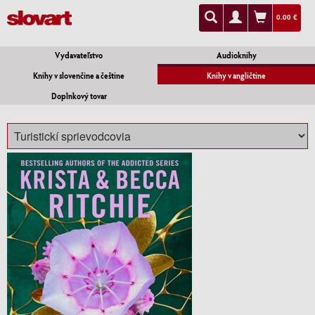
0.00 €
Vydavateľstvo
Audioknihy
Knihy v slovenčine a češtine
Knihy v angličtine
Doplnkový tovar