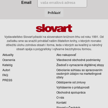
Email
Prihlásiť
Vydavateľstvo Slovart pôsobí na slovenskom knižnom trhu od roku 1991. Od
začiatku sme sa snažili prinášať našim čitateľom knihy, v ktorých rovnako
dôležitú úlohu zohráva obsah i forma, teda v ktorých sa kvalitný a náročný
obsah spája s polygraficky i výtvarne bezchybnou formou.
Aktuality
Ako nakupovať
Ocenenia
Všeobecné obchodné podmienky
Katalóg
Žiadosť o vymazanie digitálnej stopy
Autori
Odvolanie súhlasu so spracovaním
osobných údajov na marketingové
FAQ
účely
PRESS
Odstúpenie od zmluvy
Vyhlásenie o prístupnosti
Obchodná spolupráca
O nás
Kontakt
Slovart v Čechách