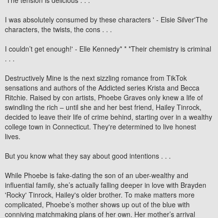
I was absolutely consumed by these characters ' - Elsie Silver'The
characters, the twists, the cons . . .
I couldn’t get enough!' - Elle Kennedy* * *Their chemistry is criminal
. . .
Destructively Mine is the next sizzling romance from TikTok
sensations and authors of the Addicted series Krista and Becca
Ritchie. Raised by con artists, Phoebe Graves only knew a life of
swindling the rich – until she and her best friend, Hailey Tinrock,
decided to leave their life of crime behind, starting over in a wealthy
college town in Connecticut. They're determined to live honest
lives.
But you know what they say about good intentions . . .
While Phoebe is fake-dating the son of an uber-wealthy and
influential family, she’s actually falling deeper in love with Brayden
'Rocky' Tinrock, Hailey's older brother. To make matters more
complicated, Phoebe’s mother shows up out of the blue with
conniving matchmaking plans of her own. Her mother’s arrival