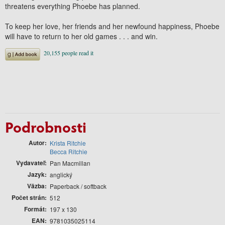
threatens everything Phoebe has planned.
To keep her love, her friends and her newfound happiness, Phoebe
will have to return to her old games . . .
and win.
Podrobnosti
Autor
Krista Ritchie
Becca Ritchie
Vydavateľ
Pan Macmillan
Jazyk
anglický
Väzba
Paperback / softback
Počet strán
512
Formát
197 x 130
EAN
9781035025114