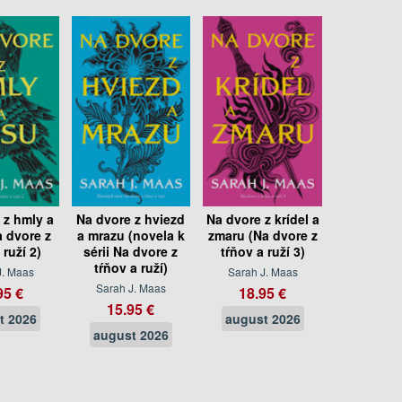
 z hmly a
Na dvore z hviezd
Na dvore z krídel a
 dvore z
a mrazu (novela k
zmaru (Na dvore z
 ruží 2)
sérii Na dvore z
tŕňov a ruží 3)
tŕňov a ruží)
J. Maas
Sarah J. Maas
Sarah J. Maas
95 €
18.95 €
15.95 €
t 2026
august 2026
august 2026