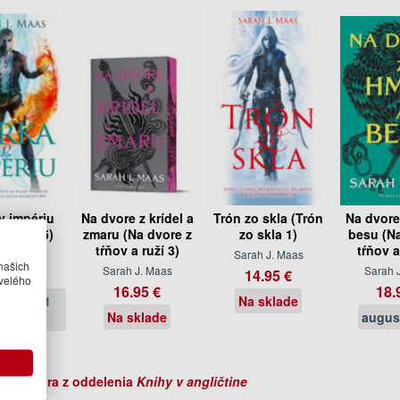
v impériu
Na dvore z krídel a
Trón zo skla (Trón
Na dvore
zo skla 5)
zmaru (Na dvore z
zo skla 1)
besu (Na
tŕňov a ruží 3)
tŕňov a
 J. Maas
Sarah J. Maas
našich
Sarah J. Maas
Sarah 
.95 €
14.95 €
velého
16.95 €
18.
ie do 21
Na sklade
Na sklade
augus
dní
ihy autora z oddelenia
Knihy v angličtine