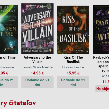
en of Time
Adversary to the
Kiss Of The
Payback's
Villain
Basilisk
an abs
spellb
Tchaikovsky
Hannah Nicole Maehrer
Lindsay Straube
rom
.95 €
14.95 €
15.95 €
Lana 
ie do 21
Dodanie do 21
Dodanie do 21
11.
dní
dní
dní
Na obj
ry čitateľov