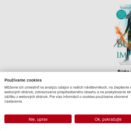
Búrka 
(Trón 
Používame cookies
Sarah
Môžeme ich umiestniť na analýzu údajov o našich návštevníkoch, na zlepšenie 
16
webových stránok, zobrazovanie prispôsobeného obsahu a na poskytovanie sk
zážitku z webových stránok. Pre viac informácií o cookies používame otvorené
Dodan
nastavenia.
Nie, uprav
Ok, pokračujte
Ďalšie kn