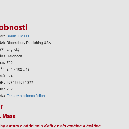
obnosti
tor
Sarah J. Maas
teľ
Bloomsbury Publishing USA
yk
anglický
ba
Hardback
rán
720
át
241 x 162 x 49
sť
974
AN
9781639731022
nia
2023
cia
Fantasy a science fiction
r
. Maas
ihy autora z oddelenia
Knihy v slovenčine a češtine