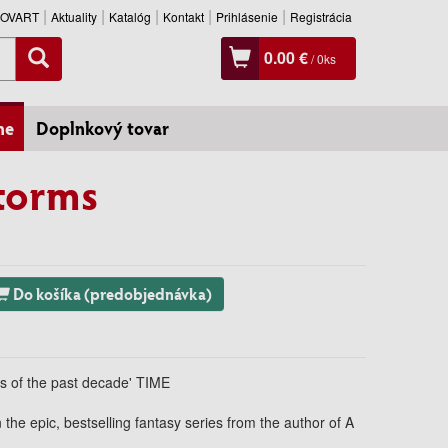
SLOVART
Aktuality
Katalóg
Kontakt
Prihlásenie
Registrácia
0.00 €
/
0
ks
ne
Doplnkový tovar
torms
Do košíka (predobjednávka)
es of the past decade' TIME
n the epic, bestselling fantasy series from the author of A