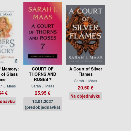
f Memory:
COURT OF
A Court of Silver
 of Glass
THORNS AND
Flames
me
ROSES 7
Sarah J. Maas
ah J. Maas
Sarah J. Maas
20.50 €
64 €
25.95 €
Na objednávku
ednávku
12.01.2027
(predobjednávka)