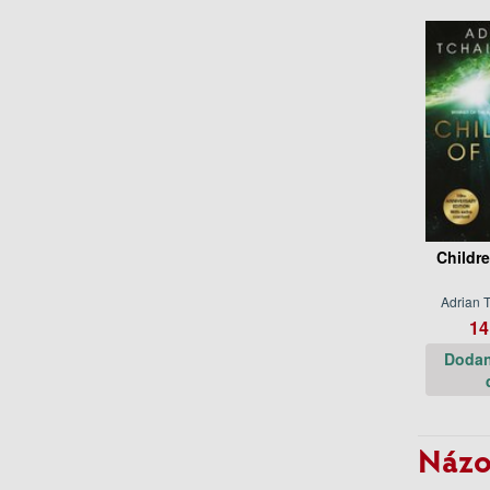
Childr
Adrian 
14
Dodan
Názo