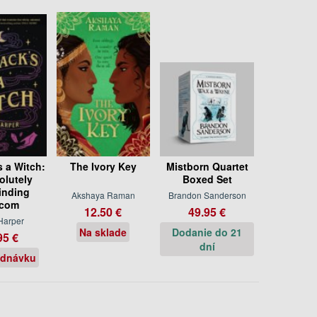
 a Witch:
The Ivory Key
Mistborn Quartet
olutely
Boxed Set
inding
Akshaya Raman
Brandon Sanderson
com
12.50 €
49.95 €
Harper
Na sklade
Dodanie do 21
95 €
dní
ednávku