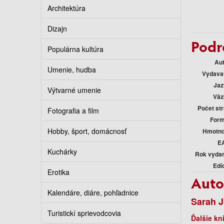
Architektúra
Dizajn
Podr
Populárna kultúra
Au
Umenie, hudba
Vydava
Jaz
Výtvarné umenie
Väz
Počet st
Fotografia a film
Form
Hobby, šport, domácnosť
Hmotno
E
Kuchárky
Rok vyda
Edí
Erotika
Auto
Kalendáre, diáre, pohľadnice
Sarah J
Turistickí sprievodcovia
Ďalšie kn