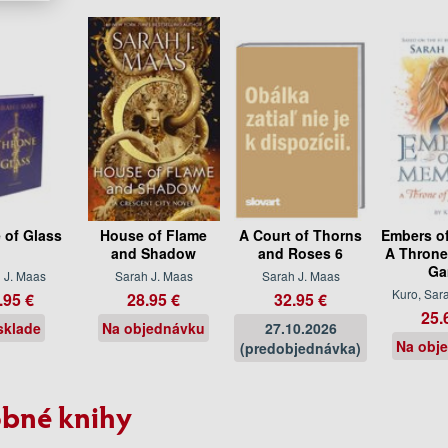
 of Glass
House of Flame
A Court of Thorns
Embers o
and Shadow
and Roses 6
A Throne
Ga
 J. Maas
Sarah J. Maas
Sarah J. Maas
Kuro, Sar
.95 €
28.95 €
32.95 €
25.
sklade
Na objednávku
27.10.2026
Na obj
(predobjednávka)
bné knihy