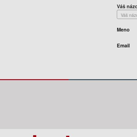
Váš názo
Meno
Email