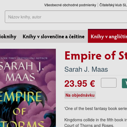
Všeobecné obchodné podmienky
Čitateľský klub 
Hľadať
ioknihy
Knihy v slovenčine a češtine
Knihy v angličti
Empire of S
Sarah J. Maas
23.95 €
Na objednávku
'One of the best fantasy book seri
Kingdoms collide in the fifth book i
Court of Thorns and Roses.