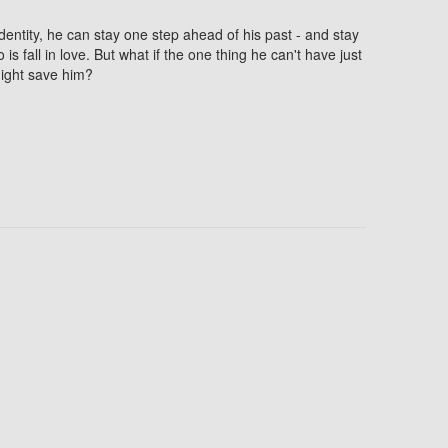
entity, he can stay one step ahead of his past - and stay
is fall in love. But what if the one thing he can't have just
might save him?