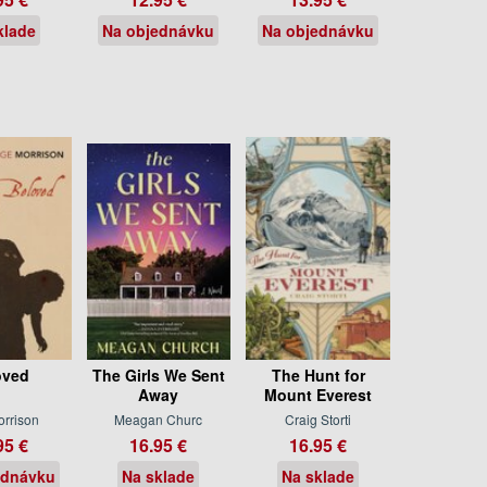
klade
Na objednávku
Na objednávku
oved
The Girls We Sent
The Hunt for
Away
Mount Everest
orrison
Meagan Churc
Craig Storti
95 €
16.95 €
16.95 €
ednávku
Na sklade
Na sklade