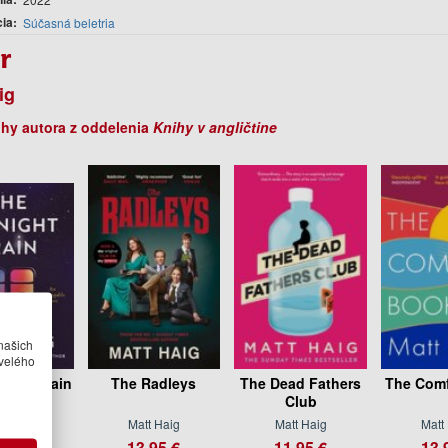
cia
Súčasná beletria
r
ig
ihy autora z oddelenia
Knihy v angličtine
našich
velého
night Train
The Radleys
The Dead Fathers
The Comf
Club
t Haig
Matt Haig
Matt Haig
Matt
.95 €
13.95 €
11.95 €
13.