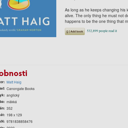
As long as he keeps changing his id
alive. The only thing he must not do 
happens to be the one thing that 
obnosti
tor
Matt Haig
teľ
Canongate Books
yk
anglický
ba
mäkká
rán
352
át
198 x 129
AN
9781838858476
nia
2022