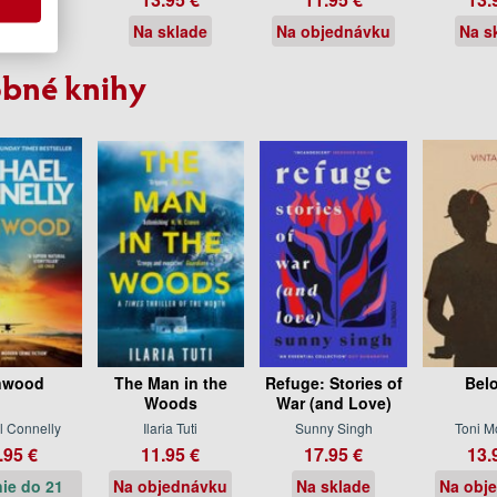
sklade
Na sklade
Na objednávku
Na s
bné knihy
nwood
The Man in the
Refuge: Stories of
Bel
Woods
War (and Love)
l Connelly
Ilaria Tuti
Sunny Singh
Toni M
.95 €
11.95 €
17.95 €
13.
ie do 21
Na objednávku
Na sklade
Na obj