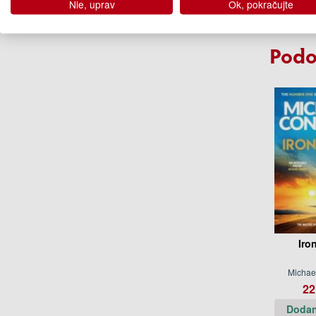
Nie, uprav
Ok, pokračujte
Na 
Podo
Iro
Michae
22
Dodan