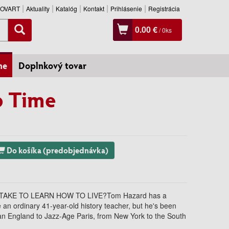
SLOVART
Aktuality
Katalóg
Kontakt
Prihlásenie
Registrácia
0.00 €
/
0
ks
ne
Doplnkový tovar
p Time
Do košíka (predobjednávka)
TAKE TO LEARN HOW TO LIVE?Tom Hazard has a
 an ordinary 41-year-old history teacher, but he's been
han England to Jazz-Age Paris, from New York to the South