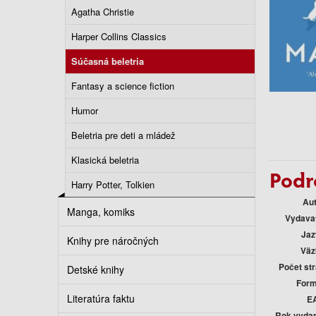
Agatha Christie
Harper Collins Classics
Súčasná beletria
Fantasy a science fiction
Humor
Beletria pre deti a mládež
Klasická beletria
Podr
Harry Potter, Tolkien
Au
Manga, komiks
Vydava
Jaz
Knihy pre náročných
Väz
Počet st
Detské knihy
Form
Literatúra faktu
E
Rok vyda