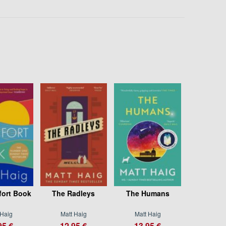
ort Book
The Radleys
The Humans
 Haig
Matt Haig
Matt Haig
95 €
12.95 €
13.95 €