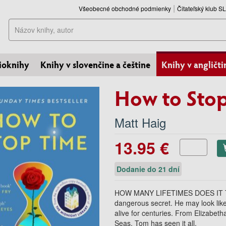
Všeobecné obchodné podmienky
Čitateľský klub 
Hľadať
ioknihy
Knihy v slovenčine a češtine
Knihy v angličti
How to Sto
Matt Haig
13.95 €
Dodanie do 21 dní
HOW MANY LIFETIMES DOES IT 
dangerous secret. He may look like
alive for centuries. From Elizabet
Seas, Tom has seen it all.