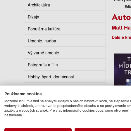
Architektúra
Edí
Auto
Dizajn
Matt Ha
Populárna kultúra
Ďalšie kn
Umenie, hudba
Výtvarné umenie
Fotografia a film
Hobby, šport, domácnosť
Kuchárky
Používame cookies
Erotika
Môžeme ich umiestniť na analýzu údajov o našich návštevníkoch, na zlepšenie 
webových stránok, zobrazovanie prispôsobeného obsahu a na poskytovanie sk
zážitku z webových stránok. Pre viac informácií o cookies používame otvorené
The Mid
Kalendáre, diáre, pohľadnice
nastavenia.
Mat
Turistickí sprievodcovia
21