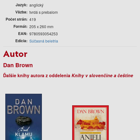
Jazyk
anglický
Väzba
tvrdá s prebalom
Počet strán
419
Formát
205 x 260 mm
EAN
9780593054253
Edícia
Súčasná beletria
Autor
Dan Brown
Ďalšie knihy autora z oddelenia
Knihy v slovenčine a češtine