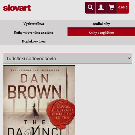
0.00 €
Vydavateľstvo
Audioknihy
Knihy v slovenčine a češtine
Knihy v angličtine
Doplnkový tovar