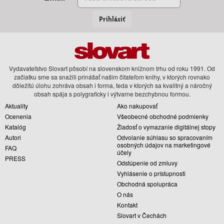
Prihlásiť
Vydavateľstvo Slovart pôsobí na slovenskom knižnom trhu od roku 1991. Od
začiatku sme sa snažili prinášať našim čitateľom knihy, v ktorých rovnako
dôležitú úlohu zohráva obsah i forma, teda v ktorých sa kvalitný a náročný
obsah spája s polygraficky i výtvarne bezchybnou formou.
Aktuality
Ako nakupovať
Ocenenia
Všeobecné obchodné podmienky
Katalóg
Žiadosť o vymazanie digitálnej stopy
Autori
Odvolanie súhlasu so spracovaním
osobných údajov na marketingové
FAQ
účely
PRESS
Odstúpenie od zmluvy
Vyhlásenie o prístupnosti
Obchodná spolupráca
O nás
Kontakt
Slovart v Čechách