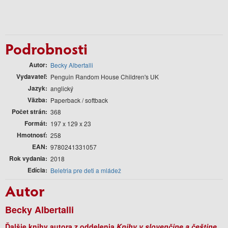
Podrobnosti
Autor
Becky Albertalli
Vydavateľ
Penguin Random House Children's UK
Jazyk
anglický
Väzba
Paperback / softback
Počet strán
368
Formát
197 x 129 x 23
Hmotnosť
258
EAN
9780241331057
Rok vydania
2018
Edícia
Beletria pre deti a mládež
Autor
Becky Albertalli
Ďalšie knihy autora z oddelenia
Knihy v slovenčine a češtine