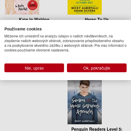
Kate in Waiting
Heres To Us
Používame cookies
Becky Albertalli
Adam Silvera, Becky Albertalli
Môžeme ich umiestniť na analýzu údajov o našich návštevníkoch, na
10.50 €
12.95 €
zlepšenie našich webových stránok, zobrazovanie prispôsobeného obsahu
a na poskytovanie skvelého zážitku z webových stránok. Pre viac informácií o
22.04.2021
Na sklade
cookies používame otvorené nastavenia.
(predobjednávka)
Nie, uprav
Ok, pokračujte
Penguin Readers Level 5: