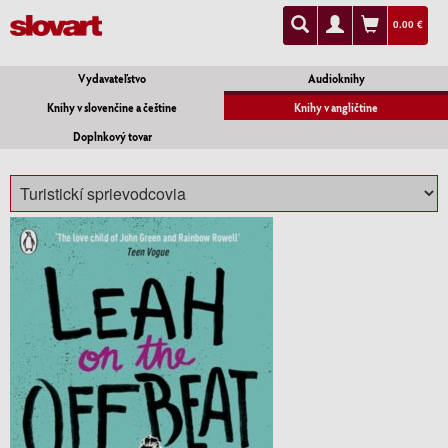
0.00 €
Vydavateľstvo
Audioknihy
Knihy v slovenčine a češtine
Knihy v angličtine
Doplnkový tovar