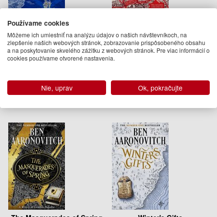
Používame cookies
Môžeme ich umiestniť na analýzu údajov o našich návštevníkoch, na
Stone and Sky
Whispers Under Ground
zlepšenie našich webových stránok, zobrazovanie prispôsobeného obsahu
a na poskytovanie skvelého zážitku z webových stránok. Pre viac informácií o
Ben Aaronovitch
Ben Aaronovitch
cookies používame otvorené nastavenia.
15.95 €
12.50 €
Na sklade
Na sklade
Nie, uprav
Ok, pokračujte