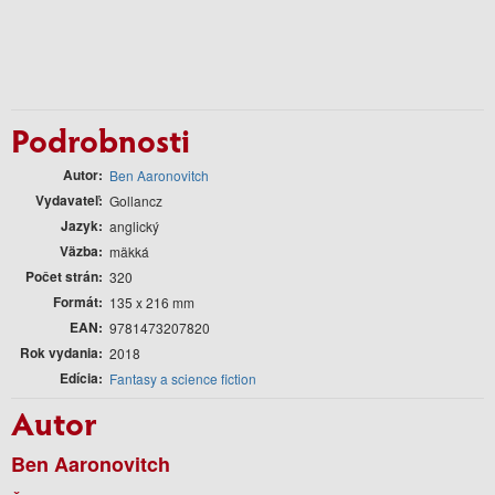
Podrobnosti
Autor
Ben Aaronovitch
Vydavateľ
Gollancz
Jazyk
anglický
Väzba
mäkká
Počet strán
320
Formát
135 x 216 mm
EAN
9781473207820
Rok vydania
2018
Edícia
Fantasy a science fiction
Autor
Ben Aaronovitch