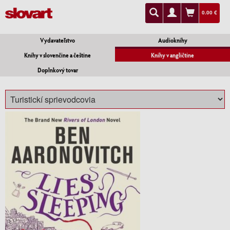
0.00 €
Vydavateľstvo
Audioknihy
Knihy v slovenčine a češtine
Knihy v angličtine
Doplnkový tovar