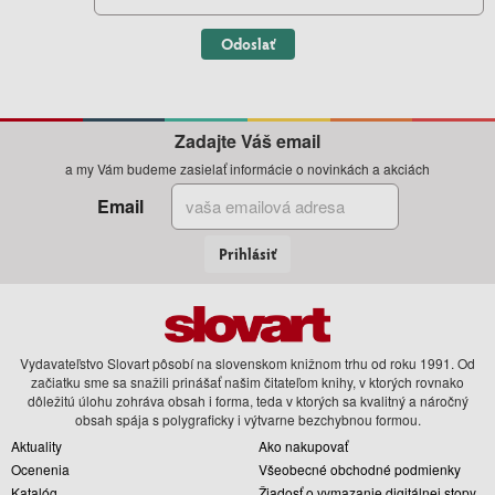
Odoslať
Zadajte Váš email
a my Vám budeme zasielať informácie o novinkách a akciách
Email
Prihlásiť
Vydavateľstvo Slovart pôsobí na slovenskom knižnom trhu od roku 1991. Od
začiatku sme sa snažili prinášať našim čitateľom knihy, v ktorých rovnako
dôležitú úlohu zohráva obsah i forma, teda v ktorých sa kvalitný a náročný
obsah spája s polygraficky i výtvarne bezchybnou formou.
Aktuality
Ako nakupovať
Ocenenia
Všeobecné obchodné podmienky
Katalóg
Žiadosť o vymazanie digitálnej stopy