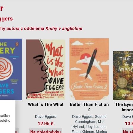
r
ggers
ihy autora z oddelenia
Knihy v angličtine
 Every
What is The What
Better Than Fiction
The Eyes
2
Impos
našich
 Eggers
Dave Eggers
Dave Eggers, Sophie
Dave 
velého
Cunningham, M J
.95 €
12.95 €
13.
Hyland, Lloyd Jones,
jednávku
Na objednávku
Fiona Kidman, Marina
Na s