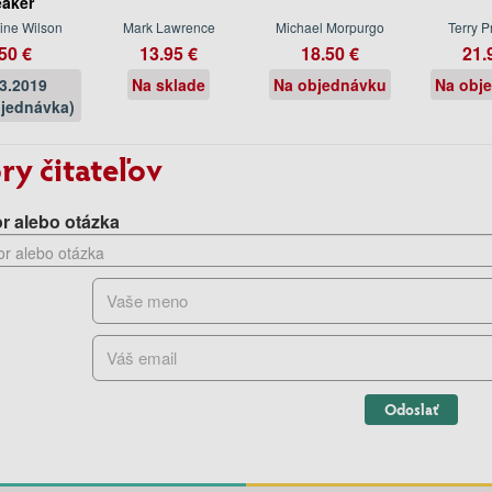
aker
ine Wilson
Mark Lawrence
Michael Morpurgo
Terry P
50 €
13.95 €
18.50 €
21.
03.2019
Na sklade
Na objednávku
Na obj
jednávka)
ry čitateľov
r alebo otázka
Odoslať