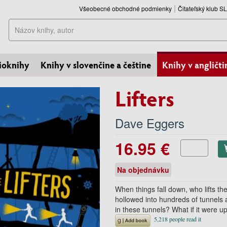
Všeobecné obchodné podmienky
Čitateľský klub 
Hľadať
ioknihy
Knihy v slovenčine a češtine
Knihy v angličti
Lifters
Dave Eggers
16.95 €
Na objednávku
When things fall down, who lifts t
hollowed into hundreds of tunnels
in these tunnels? What if it were u