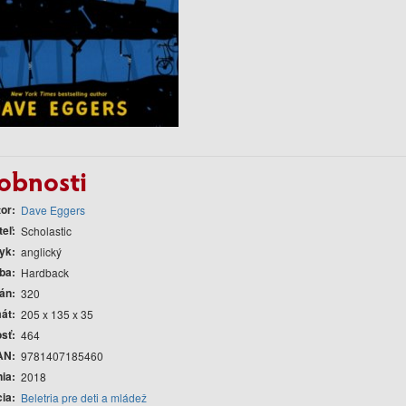
obnosti
tor
Dave Eggers
teľ
Scholastic
yk
anglický
ba
Hardback
rán
320
át
205 x 135 x 35
sť
464
AN
9781407185460
nia
2018
cia
Beletria pre deti a mládež