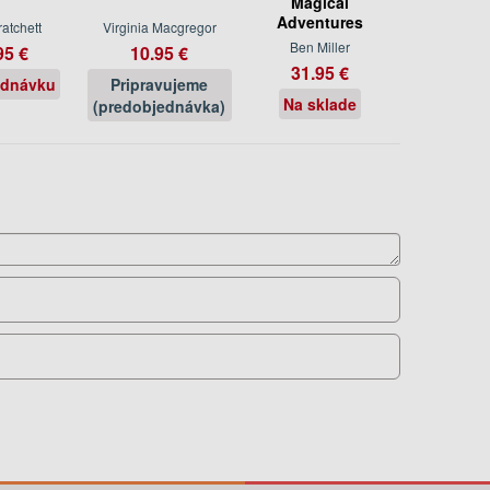
Magical
Adventures
ratchett
Virginia Macgregor
Ben Miller
95 €
10.95 €
31.95 €
ednávku
Pripravujeme
Na sklade
(predobjednávka)