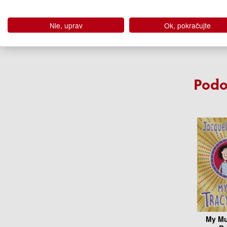
Nie, uprav
Ok, pokračujte
Podo
My Mu