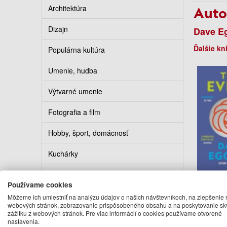
Auto
Architektúra
Dizajn
Dave E
Ďalšie kn
Populárna kultúra
Umenie, hudba
Výtvarné umenie
Fotografia a film
Hobby, šport, domácnosť
Kuchárky
Erotika
The
Používame cookies
Kalendáre, diáre, pohľadnice
Môžeme ich umiestniť na analýzu údajov o našich návštevníkoch, na zlepšenie 
Dave
webových stránok, zobrazovanie prispôsobeného obsahu a na poskytovanie sk
12
zážitku z webových stránok. Pre viac informácií o cookies používame otvorené
Turistickí sprievodcovia
nastavenia.
Na ob