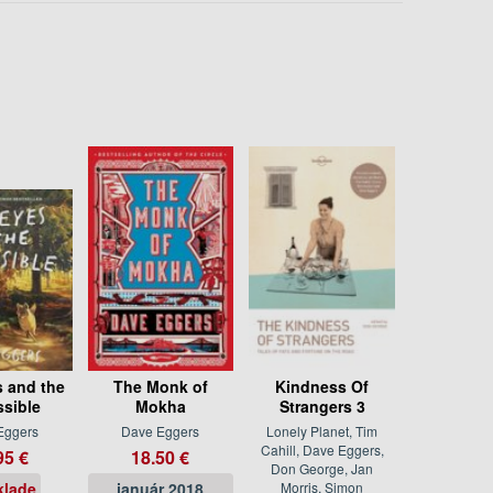
 and the
The Monk of
Kindness Of
sible
Mokha
Strangers 3
Eggers
Dave Eggers
Lonely Planet, Tim
Cahill, Dave Eggers,
95 €
18.50 €
Don George, Jan
klade
január 2018
Morris, Simon