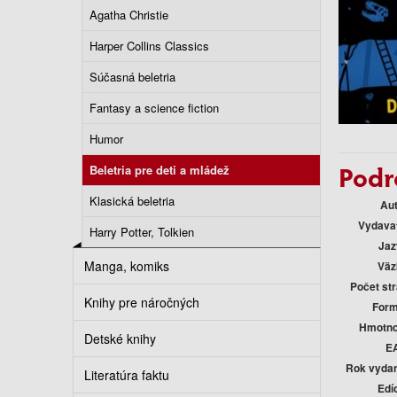
Agatha Christie
Harper Collins Classics
Súčasná beletria
Fantasy a science fiction
Humor
Podr
Beletria pre deti a mládež
Klasická beletria
Au
Vydava
Harry Potter, Tolkien
Jaz
Manga, komiks
Väz
Počet st
Knihy pre náročných
Form
Hmotno
Detské knihy
E
Rok vyda
Literatúra faktu
Edí