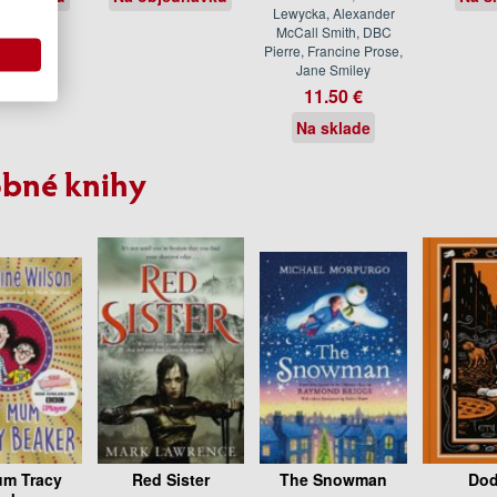
Lewycka, Alexander
McCall Smith, DBC
Pierre, Francine Prose,
Jane Smiley
11.50 €
Na sklade
bné knihy
m Tracy
Red Sister
The Snowman
Dod