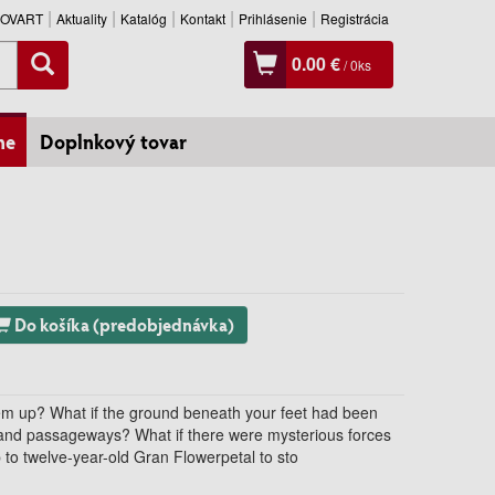
SLOVART
Aktuality
Katalóg
Kontakt
Prihlásenie
Registrácia
0.00 €
/
0
ks
ne
Doplnkový tovar
Do košíka (predobjednávka)
hem up? What if the ground beneath your feet had been
 and passageways? What if there were mysterious forces
p to twelve-year-old Gran Flowerpetal to sto