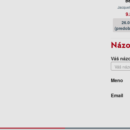
Be
Jacquel
9.
26.
(predob
Názo
Váš názo
Meno
Email