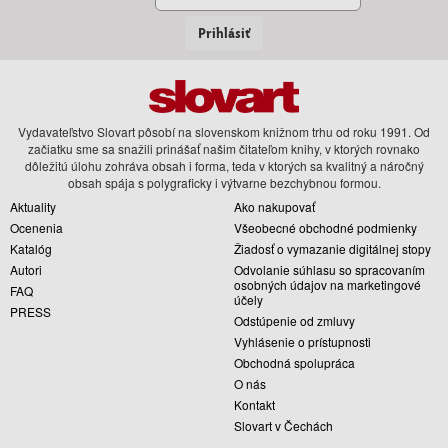
Prihlásiť
Vydavateľstvo Slovart pôsobí na slovenskom knižnom trhu od roku 1991. Od
začiatku sme sa snažili prinášať našim čitateľom knihy, v ktorých rovnako
dôležitú úlohu zohráva obsah i forma, teda v ktorých sa kvalitný a náročný
obsah spája s polygraficky i výtvarne bezchybnou formou.
Aktuality
Ako nakupovať
Ocenenia
Všeobecné obchodné podmienky
Katalóg
Žiadosť o vymazanie digitálnej stopy
Autori
Odvolanie súhlasu so spracovaním
osobných údajov na marketingové
FAQ
účely
PRESS
Odstúpenie od zmluvy
Vyhlásenie o prístupnosti
Obchodná spolupráca
O nás
Kontakt
Slovart v Čechách