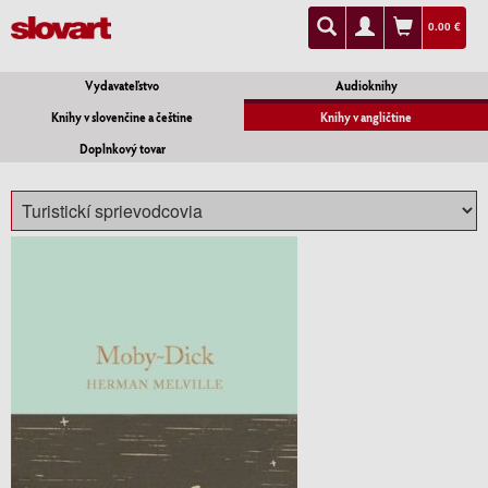
0.00 €
Vydavateľstvo
Audioknihy
Knihy v slovenčine a češtine
Knihy v angličtine
Doplnkový tovar