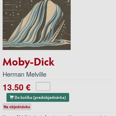
Moby-Dick
Herman Melville
13.50 €
Do košíka (predobjednávka)
Na objednávku