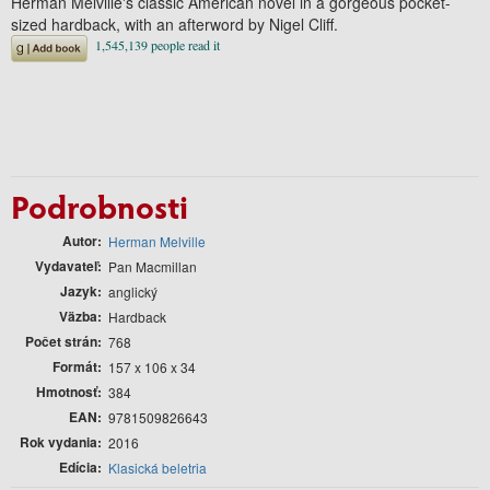
Herman Melville's classic American novel in a gorgeous pocket-
sized hardback, with an afterword by Nigel Cliff.
Podrobnosti
Autor
Herman Melville
Vydavateľ
Pan Macmillan
Jazyk
anglický
Väzba
Hardback
Počet strán
768
Formát
157 x 106 x 34
Hmotnosť
384
EAN
9781509826643
Rok vydania
2016
Edícia
Klasická beletria