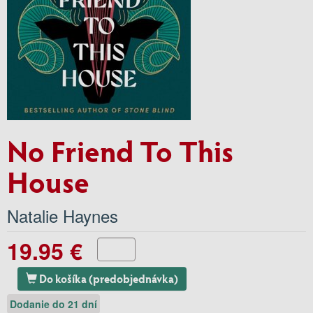
No Friend To This
House
Natalie Haynes
19.95 €
Do košíka (predobjednávka)
Dodanie do 21 dní