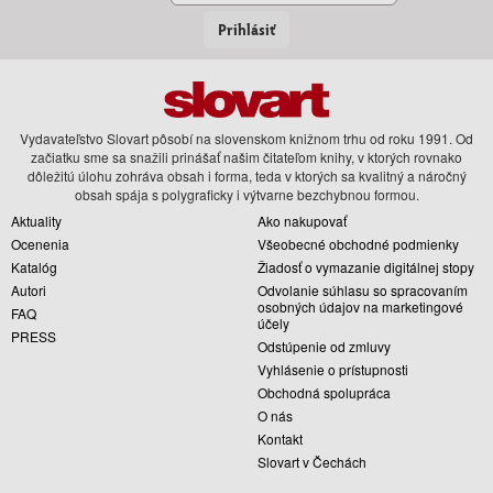
Prihlásiť
Vydavateľstvo Slovart pôsobí na slovenskom knižnom trhu od roku 1991. Od
začiatku sme sa snažili prinášať našim čitateľom knihy, v ktorých rovnako
dôležitú úlohu zohráva obsah i forma, teda v ktorých sa kvalitný a náročný
obsah spája s polygraficky i výtvarne bezchybnou formou.
Aktuality
Ako nakupovať
Ocenenia
Všeobecné obchodné podmienky
Katalóg
Žiadosť o vymazanie digitálnej stopy
Autori
Odvolanie súhlasu so spracovaním
osobných údajov na marketingové
FAQ
účely
PRESS
Odstúpenie od zmluvy
Vyhlásenie o prístupnosti
Obchodná spolupráca
O nás
Kontakt
Slovart v Čechách