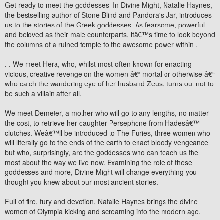
Get ready to meet the goddesses. In Divine Might, Natalie Haynes,
the bestselling author of Stone Blind and Pandora's Jar, introduces
us to the stories of the Greek goddesses. As fearsome, powerful
and beloved as their male counterparts, itâ€™s time to look beyond
the columns of a ruined temple to the awesome power within .
. . We meet Hera, who, whilst most often known for enacting
vicious, creative revenge on the women â€“ mortal or otherwise â€“
who catch the wandering eye of her husband Zeus, turns out not to
be such a villain after all.
We meet Demeter, a mother who will go to any lengths, no matter
the cost, to retrieve her daughter Persephone from Hadesâ€™
clutches. Weâ€™ll be introduced to The Furies, three women who
will literally go to the ends of the earth to enact bloody vengeance
but who, surprisingly, are the goddesses who can teach us the
most about the way we live now. Examining the role of these
goddesses and more, Divine Might will change everything you
thought you knew about our most ancient stories.
Full of fire, fury and devotion, Natalie Haynes brings the divine
women of Olympia kicking and screaming into the modern age.