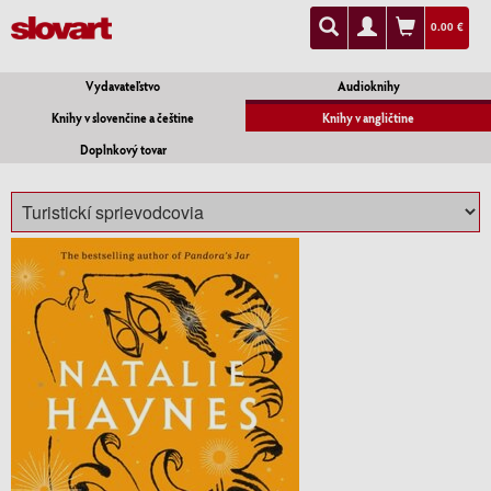
0.00 €
Vydavateľstvo
Audioknihy
Knihy v slovenčine a češtine
Knihy v angličtine
Doplnkový tovar