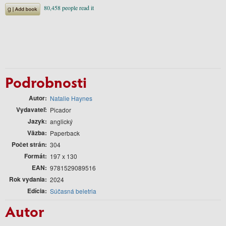
Podrobnosti
Autor
Natalie Haynes
Vydavateľ
Picador
Jazyk
anglický
Väzba
Paperback
Počet strán
304
Formát
197 x 130
EAN
9781529089516
Rok vydania
2024
Edícia
Súčasná beletria
Autor