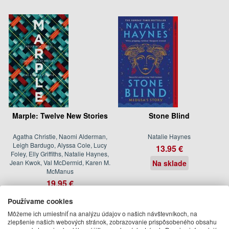
Marple: Twelve New Stories
Stone Blind
Agatha Christie, Naomi Alderman,
Natalie Haynes
Leigh Bardugo, Alyssa Cole, Lucy
13.95 €
Foley, Elly Griffiths, Natalie Haynes,
Jean Kwok, Val McDermid, Karen M.
Na sklade
McManus
19.95 €
Na sklade
Používame cookies
Môžeme ich umiestniť na analýzu údajov o našich návštevníkoch, na
zlepšenie našich webových stránok, zobrazovanie prispôsobeného obsahu